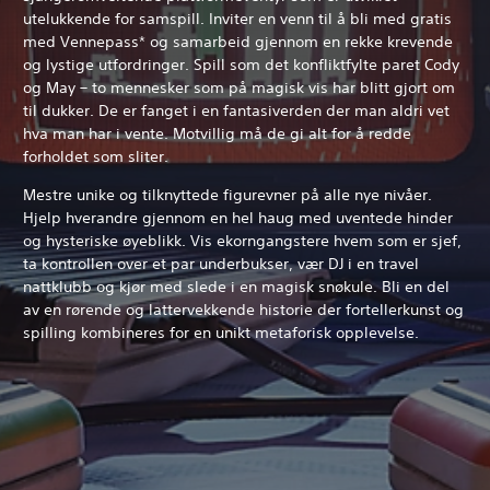
utelukkende for samspill. Inviter en venn til å bli med gratis
med Vennepass* og samarbeid gjennom en rekke krevende
og lystige utfordringer. Spill som det konfliktfylte paret Cody
og May – to mennesker som på magisk vis har blitt gjort om
til dukker. De er fanget i en fantasiverden der man aldri vet
hva man har i vente. Motvillig må de gi alt for å redde
forholdet som sliter.
Mestre unike og tilknyttede figurevner på alle nye nivåer.
Hjelp hverandre gjennom en hel haug med uventede hinder
og hysteriske øyeblikk. Vis ekorngangstere hvem som er sjef,
ta kontrollen over et par underbukser, vær DJ i en travel
nattklubb og kjør med slede i en magisk snøkule. Bli en del
av en rørende og lattervekkende historie der fortellerkunst og
spilling kombineres for en unikt metaforisk opplevelse.