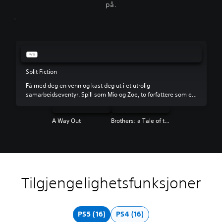
på.
Split Fiction
Få med deg en venn og kast deg ut i et utrolig
samarbeidseventyr. Spill som Mio og Zoe, to forfattere som er
fanget i en simulasjon av sine egne fantasiverdener.
Samarbeid for å hjelpe dem med å komme seg unna med
A Way Out
Brothers: a Tale of two Sons
historiene sine i behold.
Tilgjengelighetsfunksjoner
F
M
U
J
K
T
a
o
n
u
o
r
r
n
d
s
n
a
g
o
e
t
t
n
PS5 (16)
PS4 (16)
e
l
r
e
r
s