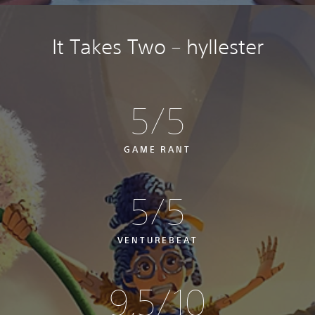
It Takes Two – hyllester
5/5
GAME RANT
5/5
VENTUREBEAT
9,5/10