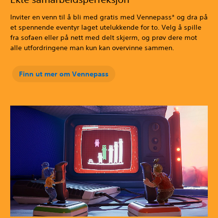
Inviter en venn til å bli med gratis med Vennepass* og dra på
et spennende eventyr laget utelukkende for to. Velg å spille
fra sofaen eller på nett med delt skjerm, og prøv dere mot
alle utfordringene man kun kan overvinne sammen.
Finn ut mer om Vennepass