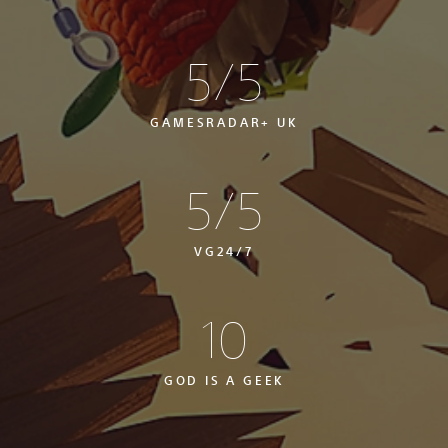
5/5
GAMESRADAR+ UK
5/5
VG24/7
10
GOD IS A GEEK