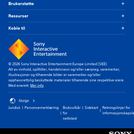
i
Brukerstøtte
o
r
n
r
g
t
å
Ressurser
e
(
s
l
e
n
l
Koble til
n
u
e
k
o
r
p
e
f
p
l
i
n
)
l
e
m
D
d
© 2026 Sony Interactive Entertainment Europe Limited (SIEE)
f
u
p
Alt av innhold, spilltitler, handelsnavn og/eller særpreg, varemerker,
r
k
å
illustrasjoner og tilhørende bilder er varemerker og/eller
e
a
s
opphavsrettslig beskyttede materialer tilhørende sine respektive eiere.
m
n
p
Med enerett.
Mer info
v
s
a
i
p
k
s
i
e
Norge
n
l
r
Juridisk
Personvernerklæring
Bruksvilkår
Sidekart
Retningslinjer for
i
l
.
for
informasjonskapsl
n
e
nettsted
g
u
(
K
t
k
e
a