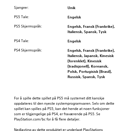
s
s
s
t
i
t
o
s
a
Sjangrer:
Unik
a
l
o
m
l
k
l
l
r
h
t
PS5 Tale:
Engelsk
r
e
e
i
e
e
i
r
t
PS5 Skjermspråk:
e
l
Engelsk, Fransk (Frankrike),
r
p
.
,
n
s
Italiensk, Spansk, Tysk
n
s
e
o
t
a
j
PS4 Tale:
l
Engelsk
g
.
t
3
l
o
h
i
D
PS4 Skjermspråk:
Engelsk, Fransk (Frankrike),
e
n
o
v
-
Italiensk, Japansk, Kinesisk
S
r
v
a
e
(forenklet), Kinesisk
l
e
v
e
r
v
(tradisjonell), Koreansk,
y
i
t
d
.
t
Polsk, Portugisisk (Brasil),
k
d
t
f
a
Russisk, Spansk, Tysk
t
i
e
D
l
J
i
g
s
u
e
g
u
u
k
p
c
e
s
r
a
i
For å spille dette spillet på PS5 må systemet ditt kanskje 
f
h
e
t
n
l
oppdateres til den nyeste systemprogramvaren. Selv om dette 
a
a
n
e
a
l
spillet kan spilles på PS5, kan det hende at noen funksjoner 
r
e
t
n
r
som er tilgjengelige på PS4, er fraværende på PS5. Se 
p
g
.
g
b
T
PlayStation.com/bc for å få flere detaljer.
e
å
i
a
a
r
p
l
l
r
Nedlasting av dette produktet er underlagt PlayStations 
k