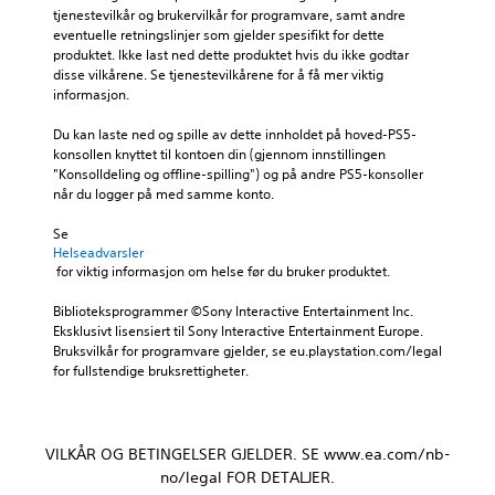
a
y
e
tjenestevilkår og brukervilkår for programvare, samt andre 
s
a
u
d
c
eventuelle retningslinjer som gjelder spesifikt for dette 
n
p
u
s
h
produktet. Ikke last ned dette produktet hvis du ikke godtar 
e
a
t
e
a
disse vilkårene. Se tjenestevilkårene for å få mer viktig 
n
k
d
t
informasjon.
d
D
o
a
t
r
u
t
m
e
Du kan laste ned og spille av dette innholdet på hoved-PS5-
e
k
a
s
r
konsollen knyttet til kontoen din (gjennom innstillingen 
s
a
s
k
t
"Konsolldeling og offline-spilling") og på andre PS5-konsoller 
f
n
l
a
i
når du logger på med samme konto.
o
n
i
n
l
r
å
k
v
Se 
å
r
l
a
i
Helseadvarsler
g
s
i
t
s
 for viktig informasjon om helse før du bruker produktet.
j
o
n
l
e
ø
m
g
y
s
Biblioteksprogrammer ©Sony Interactive Entertainment Inc. 
r
h
d
(
s
Eksklusivt lisensiert til Sony Interactive Entertainment Europe. 
e
e
e
e
o
Bruksvilkår for programvare gjelder, se eu.playstation.com/legal 
d
l
n
m
n
for fullstendige bruksrettigheter.
e
s
e
t
k
n
t
k
e
e
e
s
a
k
n
e
l
n
s
VILKÅR OG BETINGELSER GJELDER. SE www.ea.com/nb-
k
t
)
h
t
l
t
no/legal FOR DETALJER.
ø
D
.