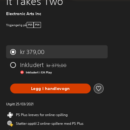
It Takes Two
Electronic Arts Inc
Tilgjengelig på
PS5
PS4
kr 379,00
Inkludert
kr 379,00
Nedsatt fra opprinnelig pris på kr 379,00
Inkludert i EA Play
Legg i handlevogn
Utgitt 25/03/2021
PS Plus kreves for online-spilling
Støtter opptil 2 online-spillere med PS Plus