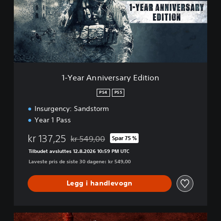
r
A
n
n
i
v
e
r
1-Year Anniversary Edition
s
a
PS4
PS5
r
Insurgency: Sandstorm
y
E
Year 1 Pass
d
i
kr 137,25
kr 549,00
Spar 75 %
Nedsatt fra opprinnelig pris på kr 549,00
t
Tilbudet avsluttes 12.8.2026 10:59 PM UTC
i
Laveste pris de siste 30 dagene: kr 549,00
o
n
Legg i handlevogn
4