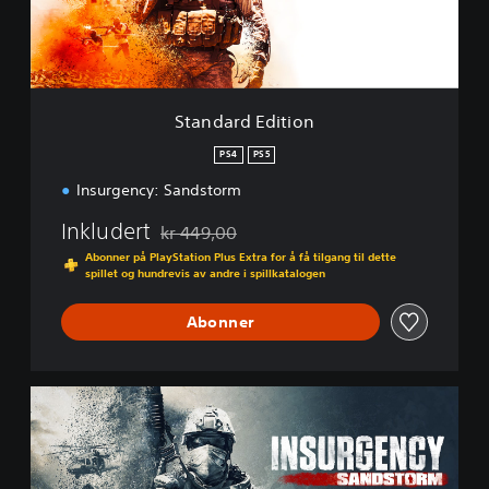
d
E
d
i
t
i
Standard Edition
o
n
PS4
PS5
Insurgency: Sandstorm
Inkludert
kr 449,00
Nedsatt fra opprinnelig pris på kr 449,00
Abonner på PlayStation Plus Extra for å få tilgang til dette
spillet og hundrevis av andre i spillkatalogen
Abonner
1
-
Y
e
a