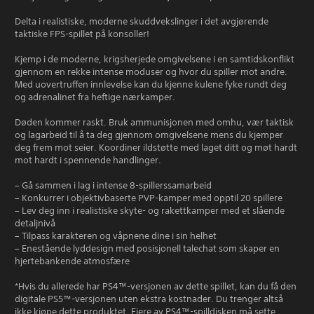
Delta i realistiske, moderne skuddvekslinger i det avgjørende
taktiske FPS-spillet på konsoller!
Kjemp i de moderne, krigsherjede omgivelsene i en samtidskonflikt
gjennom en rekke intense moduser og hvor du spiller mot andre.
Med uovertruffen innlevelse kan du kjenne kulene fyke rundt deg
og adrenalinet fra heftige nærkamper.
Døden kommer raskt. Bruk ammunisjonen med omhu, vær taktisk
og lagarbeid til å ta deg gjennom omgivelsene mens du kjemper
deg frem mot seier. Koordiner ildstøtte med laget ditt og møt hardt
mot hardt i spennende handlinger.
– Gå sammen i lag i intense 8-spillerssamarbeid
– Konkurrer i objektivbaserte PVP-kamper med opptil 20 spillere
– Lev deg inn i realistiske skyte- og rakettkamper med et slående
detaljnivå
– Tilpass karakteren og våpnene dine i sin helhet
– Enestående lyddesign med posisjonell talechat som skaper en
hjertebankende atmosfære
*Hvis du allerede har PS4™-versjonen av dette spillet, kan du få den
digitale PS5™-versjonen uten ekstra kostnader. Du trenger altså
ikke kjøpe dette produktet. Eiere av PS4™-spilldisken må sette