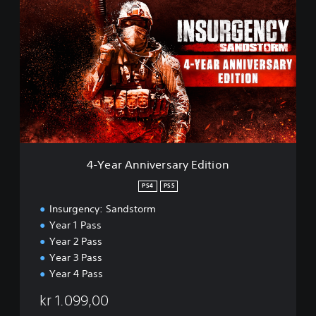
-
Y
e
a
r
A
n
n
i
v
e
r
4-Year Anniversary Edition
s
a
PS4
PS5
r
Insurgency: Sandstorm
y
E
Year 1 Pass
d
Year 2 Pass
i
Year 3 Pass
t
Year 4 Pass
i
o
kr 1.099,00
n