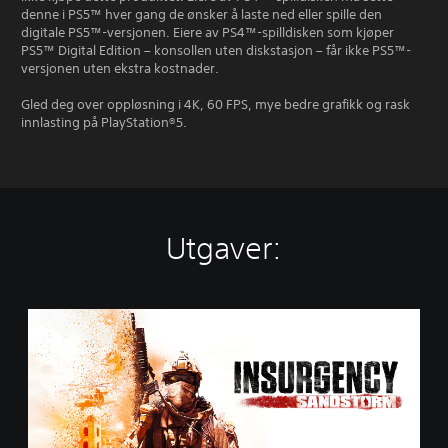
denne i PS5™ hver gang de ønsker å laste ned eller spille den
digitale PS5™-versjonen. Eiere av PS4™-spilldisken som kjøper
PS5™ Digital Edition – konsollen uten diskstasjon – får ikke PS5™-
versjonen uten ekstra kostnader.
Gled deg over oppløsning i 4K, 60 FPS, mye bedre grafikk og rask
innlasting på PlayStation®5.
Utgaver:
S
t
a
n
d
a
r