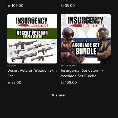
Set
kr 109,00
kr 35,00
ELEMENT
TILLEGGSPAKKE
Desert Veteran Weapon Skin
Insurgency: Sandstorm -
Set
Accolade Set Bundle
kr 35,00
kr 109,00
Vis mer