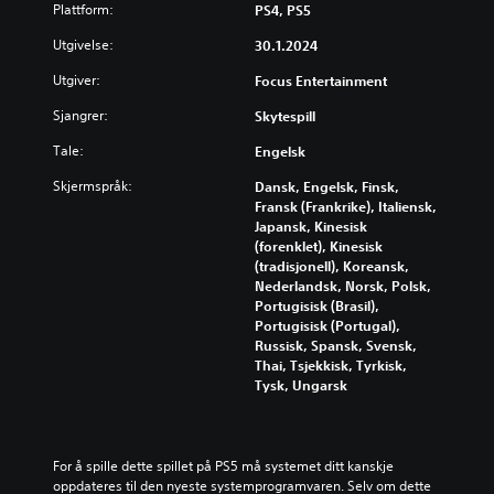
Plattform:
PS4, PS5
Utgivelse:
30.1.2024
Utgiver:
Focus Entertainment
Sjangrer:
Skytespill
Tale:
Engelsk
Skjermspråk:
Dansk, Engelsk, Finsk,
Fransk (Frankrike), Italiensk,
Japansk, Kinesisk
(forenklet), Kinesisk
(tradisjonell), Koreansk,
Nederlandsk, Norsk, Polsk,
Portugisisk (Brasil),
Portugisisk (Portugal),
Russisk, Spansk, Svensk,
Thai, Tsjekkisk, Tyrkisk,
Tysk, Ungarsk
For å spille dette spillet på PS5 må systemet ditt kanskje 
oppdateres til den nyeste systemprogramvaren. Selv om dette 