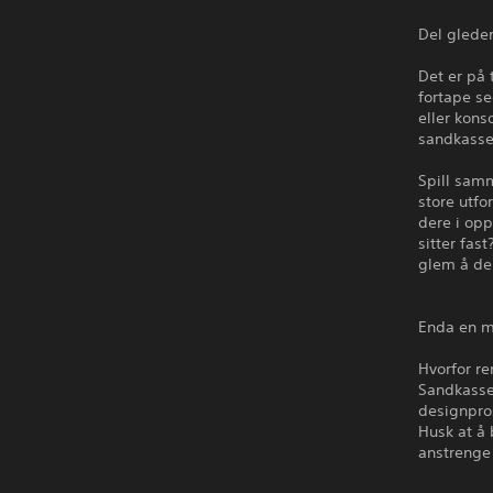
Del glede
Det er på 
fortape se
eller kons
sandkassem
Spill samm
store utfo
dere i op
sitter fas
glem å del
Enda en m
Hvorfor re
Sandkasse
designpros
Husk at å 
anstrenge