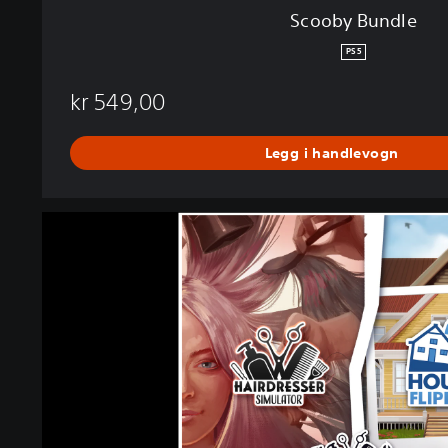
Scooby Bundle
PS5
kr 549,00
Legg i handlevogn
H
o
u
s
e
d
r
e
s
s
e