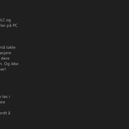
DLC og
ller på PC
 må takle
asjere
 dere
n. Og ikke
per!
 løs i
øre
erdt å