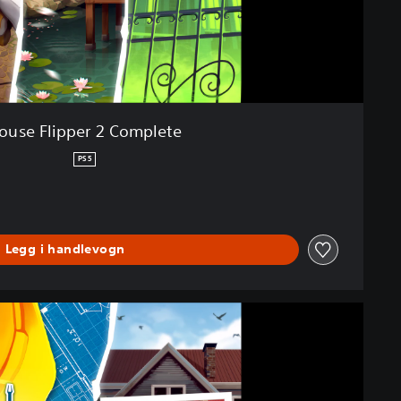
ouse Flipper 2 Complete
PS5
Legg i handlevogn