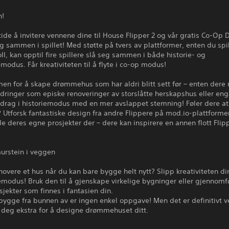
n!
tide å invitere vennene dine til House Flipper 2 og vår gratis Co-Op 
g sammen i spillet! Med støtte på tvers av plattformer, enten du spi
oll, kan opptil fire spillere slå seg sammen i både historie- og
odus. Får kreativiteten til å flyte i co-op modus!
en for å skape drømmehus som har aldri blitt sett før – enten dere
rdringer som episke renoveringer av storslåtte herskapshus eller eng
pdrag i historiemodus med en mer avslappet stemning! Føler dere at
t? Utforsk fantastiske design fra andre Flippere på mod.io-plattforme
e deres egne prosjekter der – dere kan inspirere en annen flott Flip
urstein i veggen
novere et hus når du kan bare bygge helt nytt? Slipp kreativiteten din
modus! Bruk den til å gjenskape virkelige bygninger eller gjennomf
jekter som finnes i fantasien din.
bygge fra bunnen av er ingen enkel oppgave! Men det er definitivt v
 deg ekstra for å designe drømmehuset ditt.