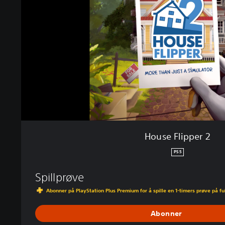
F
l
i
p
p
e
r
2
House Flipper 2
PS5
Spillprøve
Abonner på PlayStation Plus Premium for å spille en 1-timers prøve på ful
Abonner