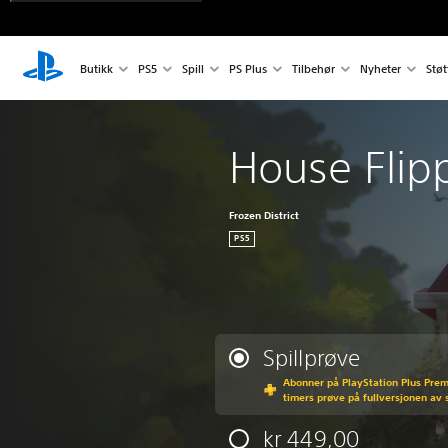
Butikk
PS5
Spill
PS Plus
Tilbehør
Nyheter
Støt
House Flip
Frozen District
PS5
Spillprøve
Abonner på PlayStation Plus Premi
timers prøve på fullversjonen av s
kr 449,00