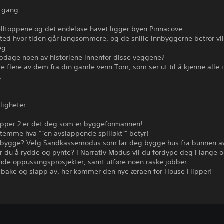
n gang…
elltoppene og det endeløse havet ligger byen Pinnacove.
sted hvor tiden går langsommere, og de snille innbyggerne betror vil
eg.
pdage noen av historiene innenfor disse veggene?
e flere av dem fra din gamle venn Tom, som ser ut til å kjenne alle i
.
ligheter
lipper 2 er det deg som er byggeformannen!
temme hva ""en avslappende spilløkt"" betyr!
å bygge? Velg Sandkassemodus som lar deg bygge hus fra bunnen a
r du å rydde og pynte? I Narrativ Modus vil du fordype deg i lange 
nde oppussingsprosjekter, samt utføre noen raske jobber.
ilbake og slapp av, her kommer den nye æraen for House Flipper!