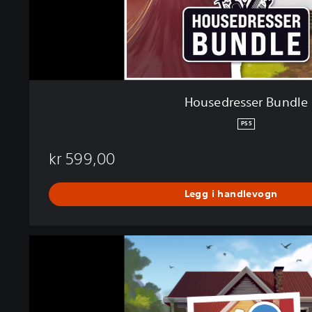
r
B
u
n
d
l
e
Housedresser Bundle
PS5
kr 599,00
Legg i handlevogn
H
o
u
s
e