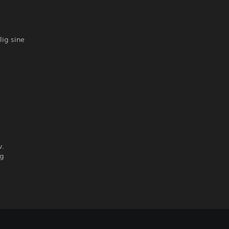
lig sine
v.
og