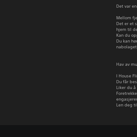
Det var e
Mellom fj
Det er et 
hjem til d
Kan du op
Du kan hør
nabolaget
Hav av mu
I House F
Du får bes
Liker du 
Foretrekke
engasjere
Len deg t