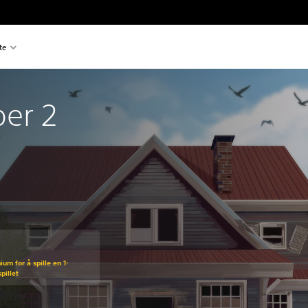
te
per 2
um for å spille en 1-
pillet