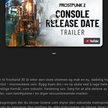
e til frostland 30 år etter den store stormen og møt en ny, dødelig t
tid – menneskene selv. Bygg byen din i en ny skala ved å lage hele 
ellige formål, som industri, forskning osv. Sørg for at alle delene av
er, som tannhjulene i en diger ressurskrevende maskin.
bygningen der du skriver lovene som styrer den voksende metropol
som du navigerer deg mellom de ulike fraksjonene og ideene deres 