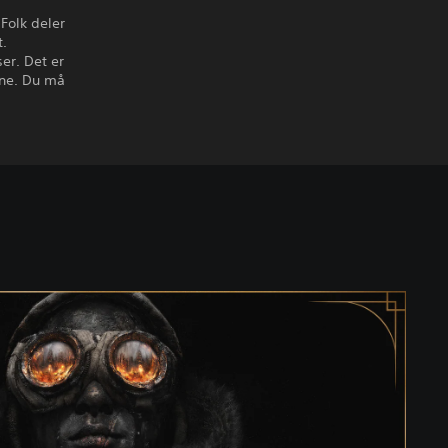
Folk deler
t.
er. Det er
ene. Du må
.