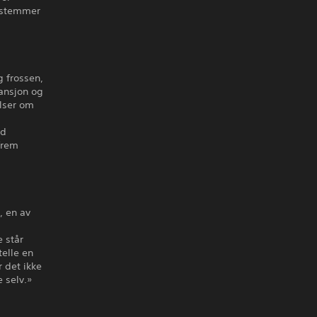
bestemmer
g frossen,
pansjon og
elser om
ed
frem
, en av
e står
telle en
 det ikke
 selv.»