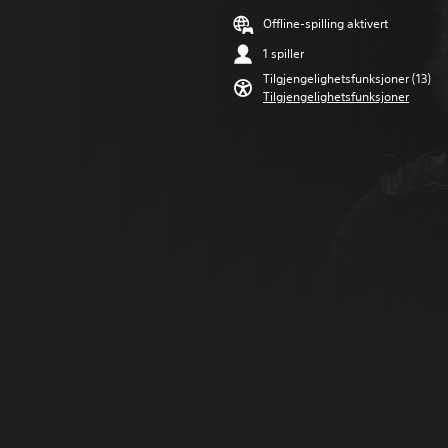
Offline-spilling aktivert
1 spiller
Tilgjengelighetsfunksjoner (13)
Tilgjengelighetsfunksjoner