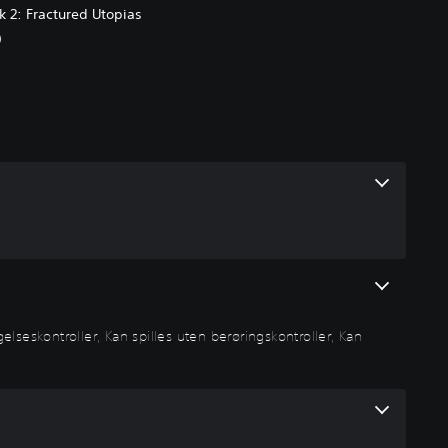
k 2: Fractured Utopias
0
elseskontroller, Kan spilles uten berøringskontroller, Kan