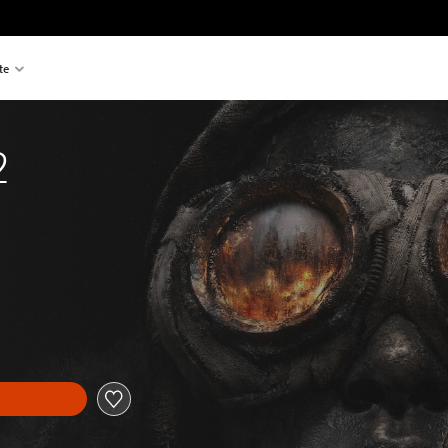
te
2
n