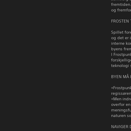
fremtiden
og fremfor
FROSTEN 
Spillet fo
og det er 
interne ko
byens fre
I Frostpun
forskjelli
teknologi 
BYEN MÅ I
«Frostpunk
regissøren
«Men indre
overfor en
meningsful
naturen s
NAVIGER 