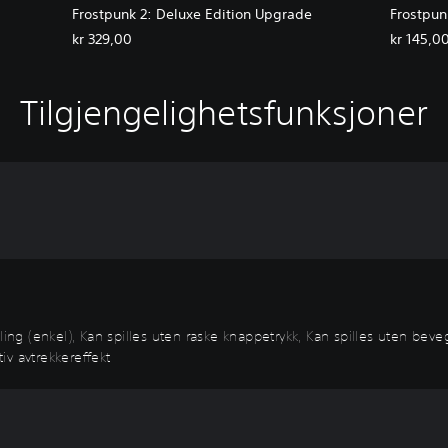
Frostpunk 2: Deluxe Edition Upgrade
Frostpun
kr 329,00
kr 145,0
Tilgjengelighetsfunksjoner
ing (enkel), Kan spilles uten raske knappetrykk, Kan spilles uten beveg
tiv avtrekkereffekt