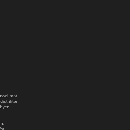
russel mot
distrikter
 byen
en,
for