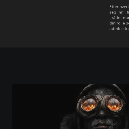
Etter hver
seg inn i 
I rådet mø
din rolle 
administr
S
t
a
n
d
a
r
d