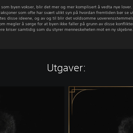
t som byen vokser, blir det mer og mer komplisert å vedta nye lover. 
fraksjoner som ofte har svært ulikt syn på hvordan fremtiden bør se u
tes disse ideene, og av og til blir det voldsomme uoverensstemmels
som megler å sørge for at byen ikke faller på grunn av disse konflikt
ere kriser samtidig som du styrer menneskeheten mot en ny skjebne
Utgaver:
D
e
l
u
x
e
E
d