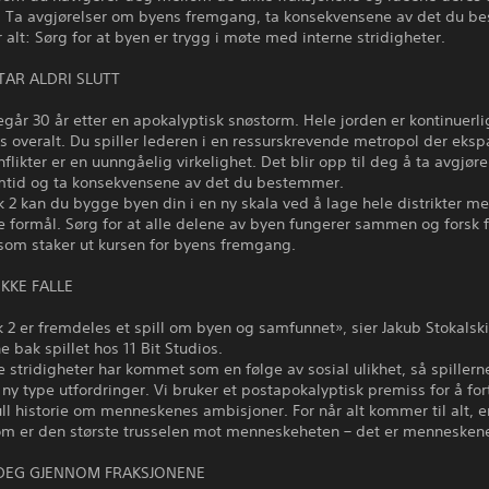
. Ta avgjørelser om byens fremgang, ta konsekvensene av det du 
 alt: Sørg for at byen er trygg i møte med interne stridigheter.
TAR ALDRI SLUTT
regår 30 år etter en apokalyptisk snøstorm. Hele jorden er kontinuerli
is overalt. Du spiller lederen i en ressurskrevende metropol der eks
nflikter er en uunngåelig virkelighet. Det blir opp til deg å ta avgjør
mtid og ta konsekvensene av det du bestemmer.
k 2 kan du bygge byen din i en ny skala ved å lage hele distrikter m
ge formål. Sørg for at alle delene av byen fungerer sammen og forsk 
som staker ut kursen for byens fremgang.
KKE FALLE
 2 er fremdeles et spill om byen og samfunnet», sier Jakub Stokalski
e bak spillet hos 11 Bit Studios.
 stridigheter har kommet som en følge av sosial ulikhet, så spillern
 ny type utfordringer. Vi bruker et postapokalyptisk premiss for å for
l historie om menneskenes ambisjoner. For når alt kommer til alt, er
om er den største trusselen mot menneskeheten – det er menneskene
DEG GJENNOM FRAKSJONENE