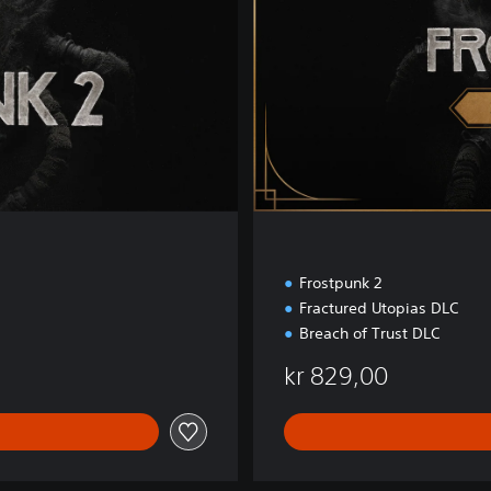
i
t
i
o
n
Frostpunk 2
Fractured Utopias DLC
Breach of Trust DLC
kr 829,00