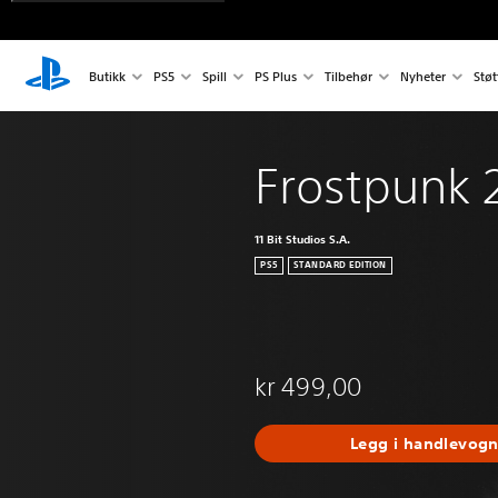
Butikk
PS5
Spill
PS Plus
Tilbehør
Nyheter
Støt
Frostpunk 
11 Bit Studios S.A.
PS5
STANDARD EDITION
kr 499,00
Legg i handlevog