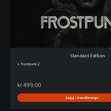
E
d
i
t
i
o
n
Standard Edition
Frostpunk 2
kr 499,00
Legg i handlevogn