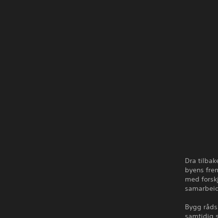
Dra tilbak
byens frem
med forskj
samarbeid
Bygg råds
samtidig 