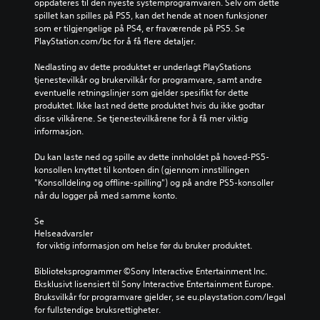
oppdateres til den nyeste systemprogramvaren. Selv om dette 
spillet kan spilles på PS5, kan det hende at noen funksjoner 
som er tilgjengelige på PS4, er fraværende på PS5. Se 
PlayStation.com/bc for å få flere detaljer.
Nedlasting av dette produktet er underlagt PlayStations 
tjenestevilkår og brukervilkår for programvare, samt andre 
eventuelle retningslinjer som gjelder spesifikt for dette 
produktet. Ikke last ned dette produktet hvis du ikke godtar 
disse vilkårene. Se tjenestevilkårene for å få mer viktig 
informasjon.
Du kan laste ned og spille av dette innholdet på hoved-PS5-
konsollen knyttet til kontoen din (gjennom innstillingen 
"Konsolldeling og offline-spilling") og på andre PS5-konsoller 
når du logger på med samme konto.
Se 
Helseadvarsler
 for viktig informasjon om helse før du bruker produktet.
Biblioteksprogrammer ©Sony Interactive Entertainment Inc. 
Eksklusivt lisensiert til Sony Interactive Entertainment Europe. 
Bruksvilkår for programvare gjelder, se eu.playstation.com/legal 
for fullstendige bruksrettigheter.