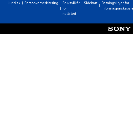
Juridisk
Personvernerklæring
Bruksvilkår
Sidekart
Retningslinjer for
for
informasjonskapsl
nettsted