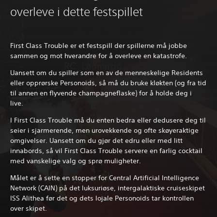
overleve i dette festspillet
First Class Trouble er et festspill der spillerne må jobbe
sammen og mot hverandre for å overleve en katastrofe.
Uansett om du spiller som en av de menneskelige Residents
eller opprørske Personoids, så må du bruke kløkten (og fra tid
til annen en flyvende champagneflaske) for å holde deg i
live.
I First Class Trouble må du enten bedra eller dedusere deg til
seier i sjarmerende, men urovekkende og ofte skøyeraktige
omgivelser. Uansett om du gjør det edru eller med litt
innabords, så vil First Class Trouble servere en farlig cocktail
med vanskelige valg og sprø muligheter.
Målet er å sette en stopper for Central Artificial Intelligence
Network (CAIN) på det luksuriøse, intergalaktiske cruiseskipet
ISS Alithea før det og dets lojale Personoids tar kontrollen
over skipet.