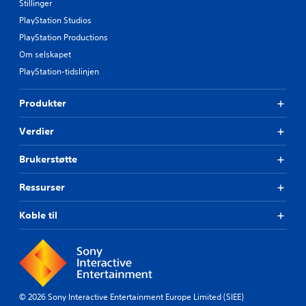
Stillinger
k
s
u
p
PlayStation Studios
n
i
PlayStation Productions
o
l
f
Om selskapet
l
f
PlayStation-tidslinjen
e
l
s
i
u
Produkter
n
t
e
-
e
Verdier
s
n
p
r
Brukerstøtte
i
a
l
s
Ressurser
l
k
i
e
n
Koble til
k
g
n
)
.
a
p
p
e
© 2026 Sony Interactive Entertainment Europe Limited (SIEE)