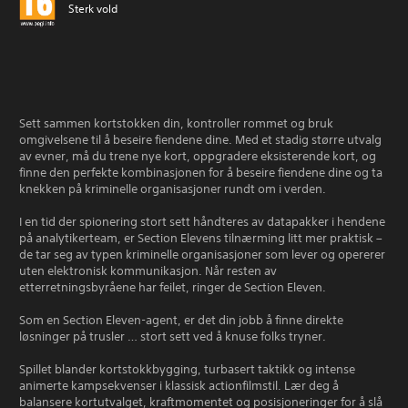
Sterk vold
Sett sammen kortstokken din, kontroller rommet og bruk
omgivelsene til å beseire fiendene dine. Med et stadig større utvalg
av evner, må du trene nye kort, oppgradere eksisterende kort, og
finne den perfekte kombinasjonen for å beseire fiendene dine og ta
knekken på kriminelle organisasjoner rundt om i verden.
I en tid der spionering stort sett håndteres av datapakker i hendene
på analytikerteam, er Section Elevens tilnærming litt mer praktisk –
de tar seg av typen kriminelle organisasjoner som lever og opererer
uten elektronisk kommunikasjon. Når resten av
etterretningsbyråene har feilet, ringer de Section Eleven.
Som en Section Eleven-agent, er det din jobb å finne direkte
løsninger på trusler … stort sett ved å knuse folks tryner.
Spillet blander kortstokkbygging, turbasert taktikk og intense
animerte kampsekvenser i klassisk actionfilmstil. Lær deg å
balansere kortutvalget, kraftmomentet og posisjoneringer for å slå