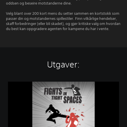
oddsen og beseire motstanderne dine.
Velg blant over 200 kort mens du setter sammen en kortstokk som
passer din og motstandernes spillestiler. Finn vilkårlige hendelser,
skaff forbedringer (eller bli skadet), og gjør kritiske valg om hvordan
du best kan oppgradere agenten for kampene du har i vente.
Utgaver:
F
i
g
h
t
s
i
n