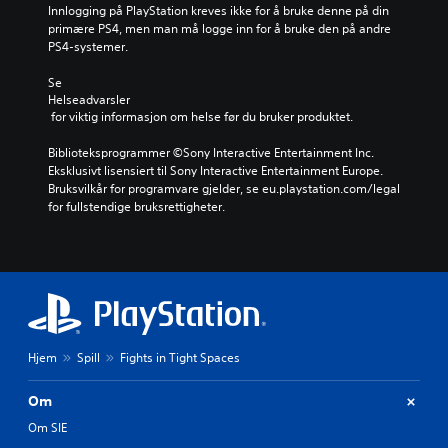
l
e
h
Innlogging på PlayStation kreves ikke for å bruke denne på din 
i
n
o
primære PS4, men man må logge inn for å bruke den på andre 
n
u
v
PS4-systemer.
g
t
e
e
e
d
Se 
l
n
f
Helseadvarsler
l
å
 for viktig informasjon om helse før du bruker produktet.
i
e
h
g
r
o
Biblioteksprogrammer ©Sony Interactive Entertainment Inc. 
u
f
l
Eksklusivt lisensiert til Sony Interactive Entertainment Europe. 
r
i
d
Bruksvilkår for programvare gjelder, se eu.playstation.com/legal 
e
l
e
for fullstendige bruksrettigheter.
n
m
k
e
f
n
.
r
a
e
p
m
p
v
e
i
r
s
.
Hjem
Spill
Fights in Tight Spaces
n
i
K
Om
n
a
g
Om SIE
n
(