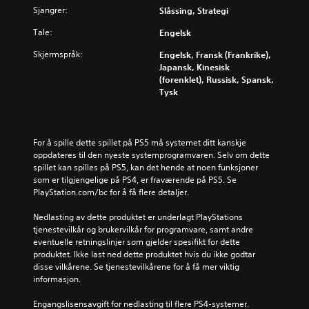
t
l
r
Sjangrer:
Slåssing, Strategi
i
e
l
t
v
s
e
e
Tale:
Engelsk
i
p
s
k
d
i
p
Skjermspråk:
s
Engelsk, Fransk (Frankrike),
u
l
i
t
Japansk, Kinesisk
e
l
l
f
(forenklet), Russisk, Spansk,
l
e
l
o
Tysk
l
t
e
r
e
p
t
h
l
å
o
o
y
p
g
v
For å spille dette spillet på PS5 må systemet ditt kanskje 
d
a
n
e
oppdateres til den nyeste systemprogramvaren. Selv om dette 
v
u
a
d
spillet kan spilles på PS5, kan det hende at noen funksjoner 
o
s
v
h
som er tilgjengelige på PS4, er fraværende på PS5. Se 
l
e
i
i
PlayStation.com/bc for å få flere detaljer.
u
u
g
s
m
n
e
t
Nedlasting av dette produktet er underlagt PlayStations 
e
d
r
o
tjenestevilkår og brukervilkår for programvare, samt andre 
r
e
e
r
eventuelle retningslinjer som gjelder spesifikt for dette 
.
r
i
i
produktet. Ikke last ned dette produktet hvis du ikke godtar 
s
m
e
disse vilkårene. Se tjenestevilkårene for å få mer viktig 
p
e
n
informasjon.
i
n
o
l
y
g
Engangslisensavgift for nedlasting til flere PS4-systemer. 