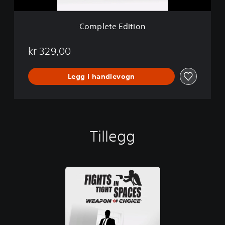
i
t
i
Complete Edition
o
n
kr 329,00
Legg i handlevogn
Tillegg