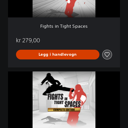
T
i
g
h
t
Fights in Tight Spaces
S
p
a
kr 279,00
c
e
Legg i handlevogn
s
C
o
m
p
l
e
t
e
E
d