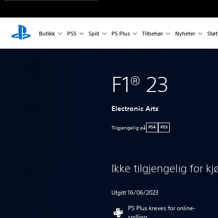
Butikk
PS5
Spill
PS Plus
Tilbehør
Nyheter
Støt
F1® 23
Electronic Arts
Tilgjengelig på
PS4
PS5
Ikke tilgjengelig for kj
Utgitt 16/06/2023
PS Plus kreves for online-
spilling