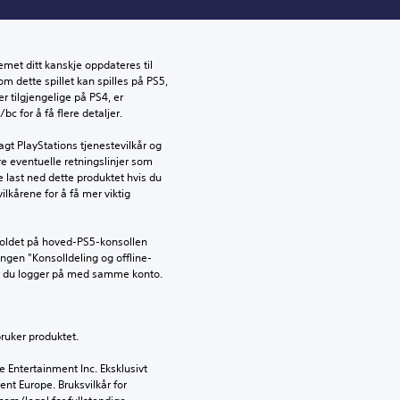
emet ditt kanskje oppdateres til 
dette spillet kan spilles på PS5, 
 tilgjengelige på PS4, er 
c for å få flere detaljer.
gt PlayStations tjenestevilkår og 
e eventuelle retningslinjer som 
ke last ned dette produktet hvis du 
ilkårene for å få mer viktig 
holdet på hoved-PS5-konsollen 
lingen "Konsolldeling og offline-
år du logger på med samme konto.
bruker produktet.
Entertainment Inc. Eksklusivt 
ent Europe. Bruksvilkår for 