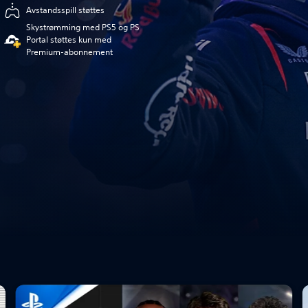
Avstandsspill støttes
Skystrømming med PS5 og PS
Portal støttes kun med
Premium-abonnement