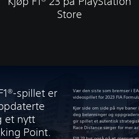
Kjøp F1® 23 på PlayStation
Store
F1®-spillet er
Vær den siste som bremser i EA S
videospillet for 2023 FIA For
ppdaterte
Kjør side om side på nye baner 
deg belønninger og oppgraderin
 et nytt
gir spillet et autentisk strateg
Race Distance sørger for mer a
aking Point.
F1® 23 byr også på et gjensyn