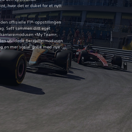
t, hvor det er duket for et nytt
en offisielle F1®-oppstillingen
lag. Sett sammen ditt eget
i karrieremodusen «My Team»,
 den utvidede flerspillermodusen
elg en mer sosial greie med nye