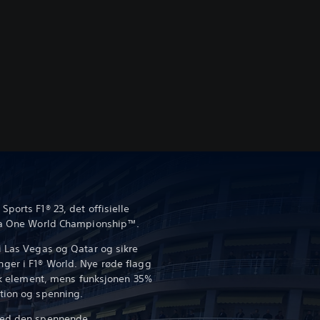
ports F1® 23, det offisielle
mula One World Championship™.
i Las Vegas og Qatar og sikre
ger i F1® World. Nye røde flagg
isk element, mens funksjonen 35%
ction og spenning.
 med den spennende