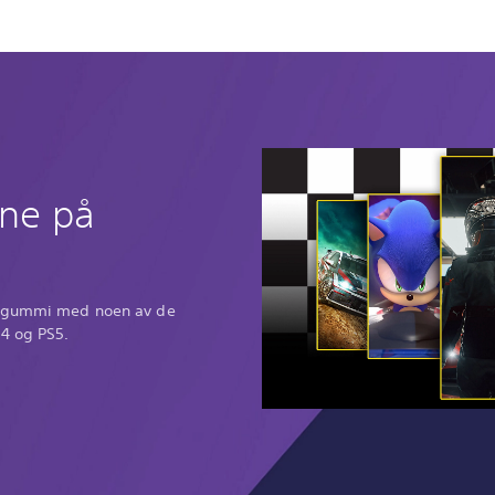
ene på
i gummi med noen av de
S4 og PS5.