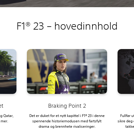
F1® 23 – hovedinnhold
et
Braking Point 2
og Qatar,
Det er duket for et nytt kapittel i F1® 23 i denne
Fullfør 
 mer.
spennende historiemodusen med fartsfylt
sikre deg
drama og brennhete rivaliseringer.
takke