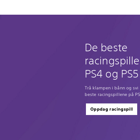
De beste
racingspill
PS4 og PS5
Trå klampen i bånn og sv
beste racingspillene på P
Oppdag racingspill