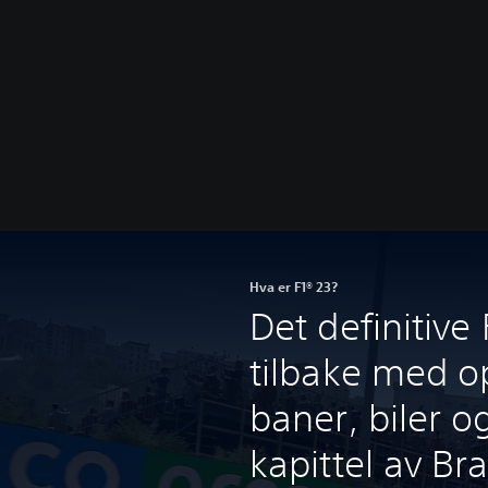
Hva er F1® 23?
Det definitive 
tilbake med o
baner, biler og
kapittel av Br