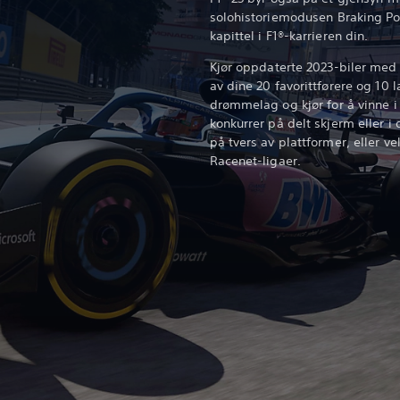
solohistoriemodusen Braking Poin
kapittel i F1®-karrieren din.
Kjør oppdaterte 2023-biler med d
av dine 20 favorittførere og 10 
drømmelag og kjør for å vinne 
konkurrer på delt skjerm eller i
på tvers av plattformer, eller v
Racenet-ligaer.