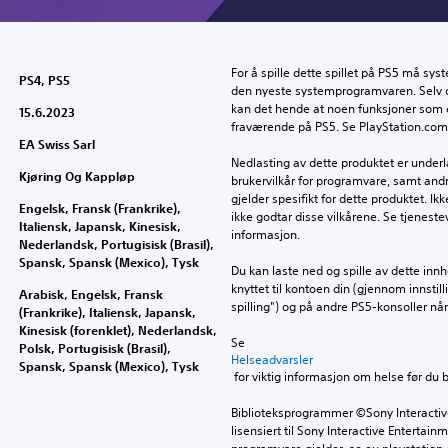
For å spille dette spillet på PS5 må syst
PS4, PS5
den nyeste systemprogramvaren. Selv om 
kan det hende at noen funksjoner som er
15.6.2023
fraværende på PS5. Se PlayStation.com/b
EA Swiss Sarl
Nedlasting av dette produktet er underla
Kjøring Og Kappløp
brukervilkår for programvare, samt andr
gjelder spesifikt for dette produktet. Ik
Engelsk, Fransk (Frankrike),
ikke godtar disse vilkårene. Se tjenestev
Italiensk, Japansk, Kinesisk,
informasjon.
Nederlandsk, Portugisisk (Brasil),
Spansk, Spansk (Mexico), Tysk
Du kan laste ned og spille av dette inn
knyttet til kontoen din (gjennom innstil
Arabisk, Engelsk, Fransk
spilling") og på andre PS5-konsoller n
(Frankrike), Italiensk, Japansk,
Kinesisk (forenklet), Nederlandsk,
Se 
Polsk, Portugisisk (Brasil),
Helseadvarsler
Spansk, Spansk (Mexico), Tysk
 for viktig informasjon om helse før du 
Biblioteksprogrammer ©Sony Interactive 
lisensiert til Sony Interactive Entertainm