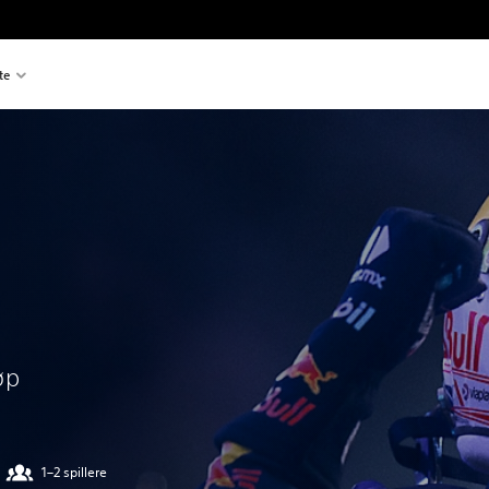
te
øp
1–2 spillere