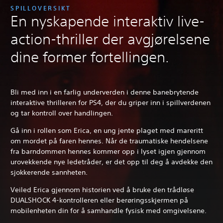
SPILLOVERSIKT
En nyskapende interaktiv live-
action-thriller der avgjørelsene
dine former fortellingen.
Bli med inn i en farlig underverden i denne banebrytende
interaktive thrilleren for PS4, der du griper inn i spillverdenen
og tar kontroll over handlingen.
Gå inn i rollen som Erica, en ung jente plaget med mareritt
om mordet på faren hennes. Når de traumatiske hendelsene
fra barndommen hennes kommer opp i lyset igjen gjennom
urovekkende nye ledetråder, er det opp til deg å avdekke den
sjokkerende sannheten.
Veiled Erica gjennom historien ved å bruke den trådløse
DUALSHOCK 4-kontrolleren eller berøringsskjermen på
mobilenheten din for å samhandle fysisk med omgivelsene.