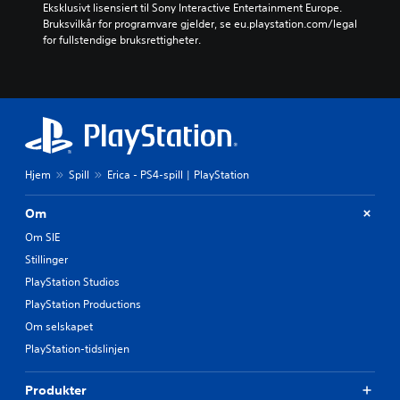
Eksklusivt lisensiert til Sony Interactive Entertainment Europe. 
Bruksvilkår for programvare gjelder, se eu.playstation.com/legal 
for fullstendige bruksrettigheter.
Hjem
Spill
Erica - PS4-spill | PlayStation
Om
Om SIE
Stillinger
PlayStation Studios
PlayStation Productions
Om selskapet
PlayStation-tidslinjen
Produkter