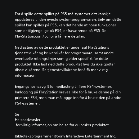
For å spille dette spillet på PS5 må systemet ditt kanskje 
oppdateres til den nyeste systemprogramvaren. Selv om dette 
spillet kan spilles på PS5, kan det hende at noen funksjoner 
som er tilgjengelige på PS4, er fraværende på PS5. Se 
PlayStation.com/bc for å få flere detaljer.
Nedlasting av dette produktet er underlagt PlayStations 
tjenestevilkår og brukervilkår for programvare, samt andre 
eventuelle retningslinjer som gjelder spesifikt for dette 
produktet. Ikke last ned dette produktet hvis du ikke godtar 
disse vilkårene. Se tjenestevilkårene for å få mer viktig 
informasjon.
Engangslisensavgift for nedlasting til flere PS4-systemer. 
Innlogging på PlayStation kreves ikke for å bruke denne på din 
primære PS4, men man må logge inn for å bruke den på andre 
PS4-systemer.
Se 
Helseadvarsler
 for viktig informasjon om helse før du bruker produktet.
Biblioteksprogrammer ©Sony Interactive Entertainment Inc. 