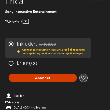
Erica
Sony Interactive Entertainment
Tilgjengelig på
PS4
Inkludert
kr 109,00
Nedsatt fra opprinnelig pris på kr 109,00
Abonner på PlayStation Plus Extra for å få tilgang til
dette spillet og hundrevis av andre i spillkatalogen
kr 109,00
Abonner
1 spiller
PS4-versjon
DUALSHOCK 4-vibrering