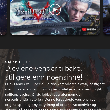
OM SPILLET
Djevlene vender tilbake,
stiligere enn noensinne!
I Devil May Cry 5 Special Edition kombineres skyhøy hastighet
med upåklagelig kontroll, og resultatet er en ekstremt tight
spillopplevelse når du jobber deg gjennom den
nervepirrende historien. Denne forbedrede versjonen av
originalspillet gir ny betydning til ordene «actionfylt» og
«stilig», så det er ikke uten grunn den er blitt belønnet med