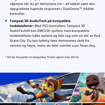
våpnene når du gir demonene inn – alt takket være den
oppgraderte haptiske responsen i DualSense™ trådløs
kontroller.
Tempest 3D AudioTech på kompatible
hodetelefoner:
Med PS5-konsollens Tempest 3D
AudioTechith kan DMC5SE-spillere med kompatible
hodetelefoner lukke øynene og føle seg som en del av Red
Grave City. Du kan tydelig høre demonenes skrik fra
venstre og høyre, mens du føler sverdet suse foran deg.
* 120 fps forutsetter en kompatibel TV eller skjerm med 120 Hz