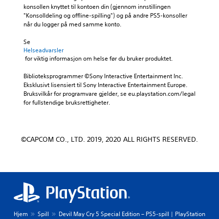
konsollen knyttet til kontoen din (gjennom innstillingen 
"Konsolldeling og offline-spilling") og på andre PS5-konsoller 
når du logger på med samme konto.
Se 
Helseadvarsler
 for viktig informasjon om helse før du bruker produktet.
Biblioteksprogrammer ©Sony Interactive Entertainment Inc. 
Eksklusivt lisensiert til Sony Interactive Entertainment Europe. 
Bruksvilkår for programvare gjelder, se eu.playstation.com/legal 
for fullstendige bruksrettigheter.
©CAPCOM CO., LTD. 2019, 2020 ALL RIGHTS RESERVED.
Hjem
Spill
Devil May Cry 5 Special Edition – PS5-spill | PlayStation