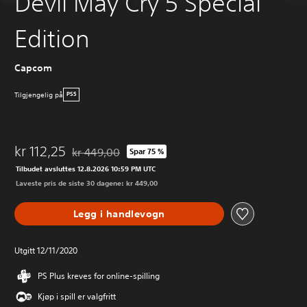
Devil May Cry 5 Special
Edition
Capcom
Tilgjengelig på
PS5
kr 112,25
kr 449,00
Spar 75 %
Nedsatt fra opprinnelig pris på kr 449,00
Tilbudet avsluttes 12.8.2026 10:59 PM UTC
Laveste pris de siste 30 dagene: kr 449,00
Legg i handlevogn
Utgitt 12/11/2020
PS Plus kreves for online-spilling
Kjøp i spill er valgfritt