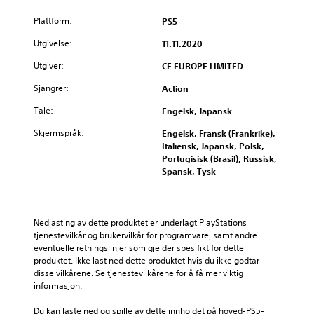
Plattform:
PS5
Utgivelse:
11.11.2020
Utgiver:
CE EUROPE LIMITED
Sjangrer:
Action
Tale:
Engelsk, Japansk
Skjermspråk:
Engelsk, Fransk (Frankrike),
Italiensk, Japansk, Polsk,
Portugisisk (Brasil), Russisk,
Spansk, Tysk
Nedlasting av dette produktet er underlagt PlayStations 
tjenestevilkår og brukervilkår for programvare, samt andre 
eventuelle retningslinjer som gjelder spesifikt for dette 
produktet. Ikke last ned dette produktet hvis du ikke godtar 
disse vilkårene. Se tjenestevilkårene for å få mer viktig 
informasjon.
Du kan laste ned og spille av dette innholdet på hoved-PS5-