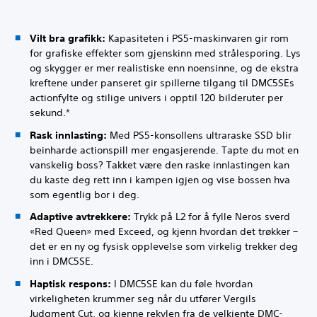
Vilt bra grafikk:
Kapasiteten i PS5-maskinvaren gir rom
for grafiske effekter som gjenskinn med strålesporing. Lys
og skygger er mer realistiske enn noensinne, og de ekstra
kreftene under panseret gir spillerne tilgang til DMC5SEs
actionfylte og stilige univers i opptil 120 bilderuter per
sekund.*
Rask innlasting:
Med PS5-konsollens ultraraske SSD blir
beinharde actionspill mer engasjerende. Tapte du mot en
vanskelig boss? Takket være den raske innlastingen kan
du kaste deg rett inn i kampen igjen og vise bossen hva
som egentlig bor i deg.
Adaptive avtrekkere:
Trykk på L2 for å fylle Neros sverd
«Red Queen» med Exceed, og kjenn hvordan det trøkker –
det er en ny og fysisk opplevelse som virkelig trekker deg
inn i DMC5SE.
Haptisk respons:
I DMC5SE kan du føle hvordan
virkeligheten krummer seg når du utfører Vergils
Judgment Cut, og kjenne rekylen fra de velkjente DMC-