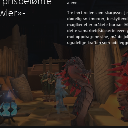
 prisbelønte
alene.
wler»-
Tre inn i rollen som skarpsynt j
dødelig snikmorder, beskyttend
magiker eller bråkete barbar. 
dette samarbeidsbaserte eventyre
mot oppdragene sine, må de jo
ugudelige kraften som ødelegger 