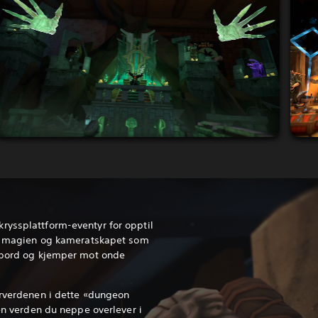
ryssplattform-eventyr for opptil
all magien og kameratskapet som
t bord og kjemper mot onde
erverdenen i dette «dungeon
 en verden du neppe overlever i