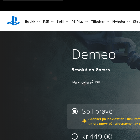
Butikk
PS5
Spill
PS Plus
Tilbehør
Nyheter
Støt
Demeo
Resolution Games
Tilgjengelig på
PS5
Spillprøve
Abonner på PlayStation Plus Premi
timers prøve på fullversjonen av s
kr 449,00