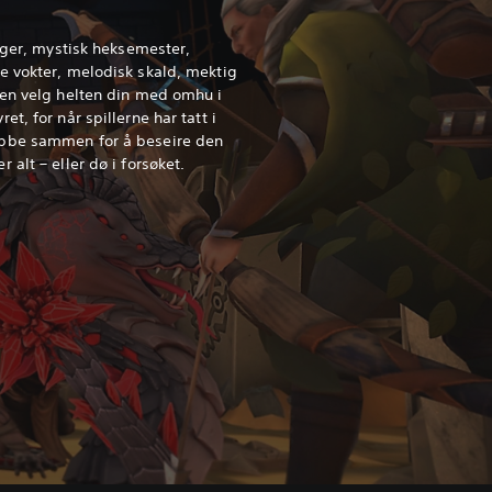
eger, mystisk heksemester,
e vokter, melodisk skald, mektig
Men velg helten din med omhu i
t, for når spillerne har tatt i
bbe sammen for å beseire den
alt – eller dø i forsøket.