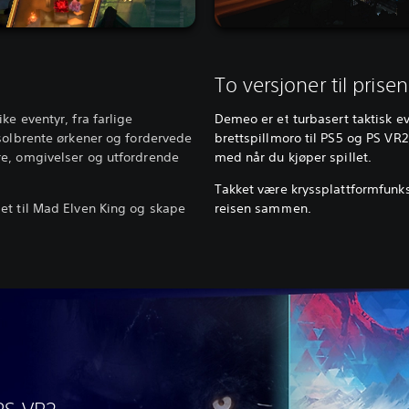
To versjoner til prise
e eventyr, fra farlige
Demeo er et turbasert taktisk 
solbrente ørkener og fordervede
brettspillmoro til PS5 og PS VR
e, omgivelser og utfordrende
med når du kjøper spillet.
Takket være kryssplattformfunks
et til Mad Elven King og skape
reisen sammen.