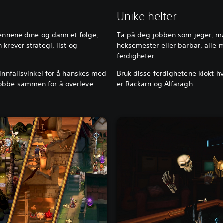
Unike helter
vennene dine og dann et følge,
Ta på deg jobben som jeger, mag
krever strategi, list og
heksemester eller barbar, alle
ferdigheter.
 innfallsvinkel for å hanskes med
Bruk disse ferdighetene klokt h
obbe sammen for å overleve.
er Rackarn og Alfaragh.