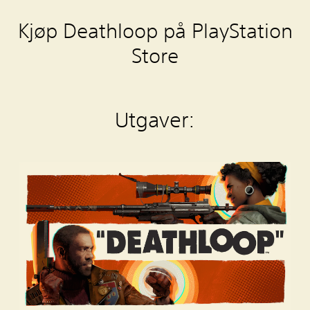
Kjøp Deathloop på PlayStation
Store
Utgaver:
S
t
a
n
d
a
r
d
E
d
i