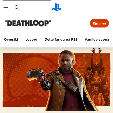
Søk
Kjøp nå
Oversikt
Lovord
Dette får du på PS5
Vanlige spørsmå