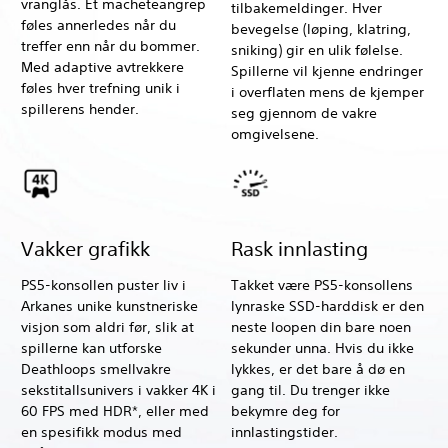
vranglås. Et macheteangrep
tilbakemeldinger. Hver
føles annerledes når du
bevegelse (løping, klatring,
treffer enn når du bommer.
sniking) gir en ulik følelse.
Med adaptive avtrekkere
Spillerne vil kjenne endringer
føles hver trefning unik i
i overflaten mens de kjemper
spillerens hender.
seg gjennom de vakre
omgivelsene.
Vakker grafikk
Rask innlasting
PS5-konsollen puster liv i
Takket være PS5-konsollens
Arkanes unike kunstneriske
lynraske SSD-harddisk er den
visjon som aldri før, slik at
neste loopen din bare noen
spillerne kan utforske
sekunder unna. Hvis du ikke
Deathloops smellvakre
lykkes, er det bare å dø en
sekstitallsunivers i vakker 4K i
gang til. Du trenger ikke
60 FPS med HDR*, eller med
bekymre deg for
en spesifikk modus med
innlastingstider.