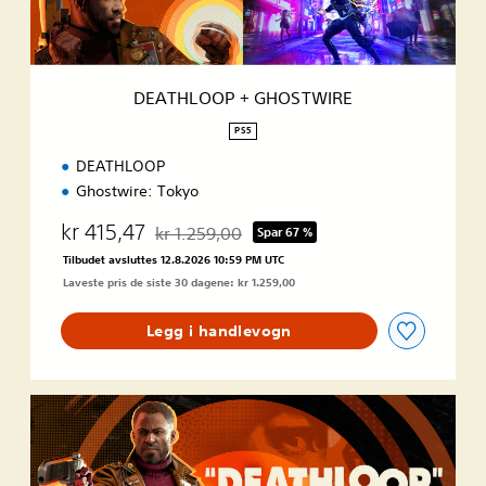
P
+
G
H
O
DEATHLOOP + GHOSTWIRE
S
T
PS5
W
DEATHLOOP
I
R
Ghostwire: Tokyo
E
kr 415,47
kr 1.259,00
Spar 67 %
Nedsatt fra opprinnelig pris på kr 1.259,00
Tilbudet avsluttes 12.8.2026 10:59 PM UTC
Laveste pris de siste 30 dagene: kr 1.259,00
Legg i handlevogn
D
e
l
u