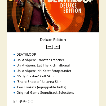
x
e
E
d
i
t
i
o
n
Deluxe Edition
PS4
PS5
DEATHLOOP
Unikt våpen: Transtar Trencher
Unikt våpen: Eat The Rich Tribunal
Unikt våpen: .44 Karat Fourpounder
"Party Crasher" Colt Skin
"Sharp Shooter" Julianna Skin
Two Trinkets (equippable buffs)
Original Game Soundtrack Selections
kr 999,00