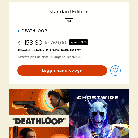
t
i
Standard Edition
o
n
PS5
DEATHLOOP
kr 153,80
kr 769,00
Spar 80 %
Nedsatt fra opprinnelig pris på kr 769,00
Tilbudet avsluttes 12.8.2026 10:59 PM UTC
Laveste pris de siste 30 dagene: kr 769,00
Legg i handlevogn
D
E
A
T
H
L
O
O