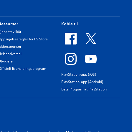
Ressurser
Koble til
Tjenestevilkår
Oppsigelsesregler for PS Store
Aldersgrenser
Helseadvarsel
Utviklere
Offisielt lisensieringsprogram
PlayStation-app (iOS)
PlayStation-app (Android)
Beta Program at PlayStation