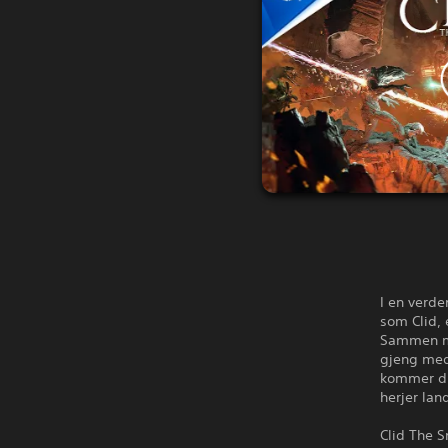
I en verde
som Clid, 
Sammen me
gjeng med 
kommer du
herjer lan
Clid The S