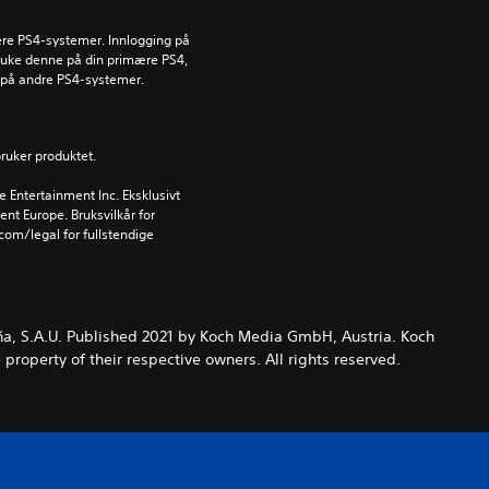
lere PS4-systemer. Innlogging på 
ruke denne på din primære PS4, 
 på andre PS4-systemer.
bruker produktet.
Entertainment Inc. Eksklusivt 
ent Europe. Bruksvilkår for 
om/legal for fullstendige 
ña, S.A.U. Published 2021 by Koch Media GmbH, Austria. Koch
roperty of their respective owners. All rights reserved.