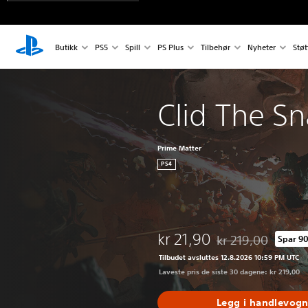
Butikk
PS5
Spill
PS Plus
Tilbehør
Nyheter
Støt
Clid The Sn
Prime Matter
PS4
kr 21,90
kr 219,00
Spar 9
Nedsatt fra opprinne
Tilbudet avsluttes 12.8.2026 10:59 PM UTC
Laveste pris de siste 30 dagene: kr 219,00
Legg i handlevog