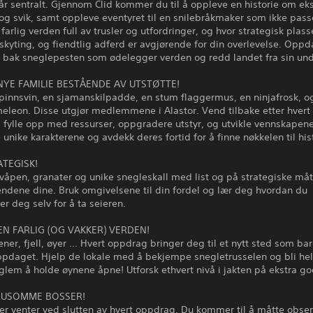
r sentralt. Gjennom Clid kommer du til å oppleve en historie om eks
g svik, samt oppleve eventyret til en snilebråkmaker som ikke passe
 farlig verden full av trusler og utfordringer, og hvor strategisk plass
skyting, og fiendtlig adferd er avgjørende for din overlevelse. Opp
 bak sneglepesten som ødelegger verden og redd landet fra sin un
NYE FAMILIE BESTÅENDE AV UTSTØTTE!
 pinnsvin, en sjamanskilpadde, en stum flaggermus, en ninjafrosk, o
eleon. Disse utgjør medlemmene i Alastor. Vend tilbake etter hver
e, fylle opp med ressurser, oppgradere utstyr, og utvikle vennskapene.
unike karakterene og avdekk deres fortid for å finne nøkkelen til his
ATEGISK!
våpen, granater og unike snegleskall med list og på strategiske måt
endene dine. Bruk omgivelsene til din fordel og lær deg hvordan du
er deg selv for å ta seieren.
EN FARLIG (OG VAKKER) VERDEN!
ener, fjell, øyer ... Hvert oppdrag bringer deg til et nytt sted som ba
ppdaget. Hjelp de lokale med å bekjempe snegletrusselen og bli hel
glem å holde øynene åpne! Utforsk ethvert nivå i jakten på ekstra go
RUSOMME BOSSER!
ler venter ved slutten av hvert oppdrag. Du kommer til å måtte obse