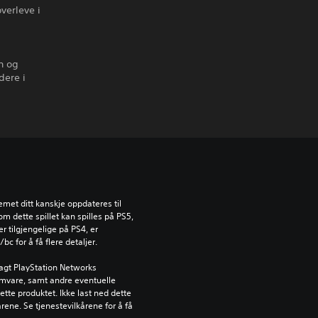
verleve i
en og
dere i
emet ditt kanskje oppdateres til 
dette spillet kan spilles på PS5, 
 tilgjengelige på PS4, er 
c for å få flere detaljer.
agt PlayStation Networks 
ramvare, samt andre eventuelle 
ette produktet. Ikke last ned dette 
rene. Se tjenestevilkårene for å få 