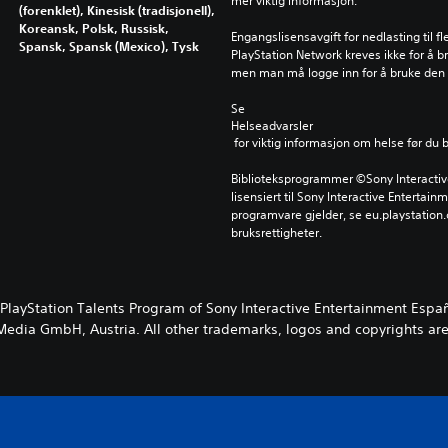
mer viktig informasjon.
(forenklet), Kinesisk (tradisjonell),
Koreansk, Polsk, Russisk,
Engangslisensavgift for nedlasting til f
Spansk, Spansk (Mexico), Tysk
PlayStation Network kreves ikke for å b
men man må logge inn for å bruke den
Se 
Helseadvarsler
 for viktig informasjon om helse før du 
Biblioteksprogrammer ©Sony Interactive 
lisensiert til Sony Interactive Entertainm
programvare gjelder, se eu.playstation.c
bruksrettigheter.
 PlayStation Talents Program of Sony Interactive Entertainment Espa
edia GmbH, Austria. All other trademarks, logos and copyrights are p