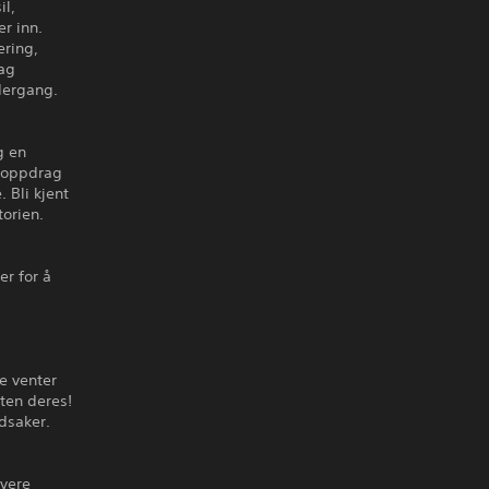
il,
r inn.
ering,
dag
dergang.
g en
t oppdrag
 Bli kjent
torien.
er for å
re venter
ten deres!
dsaker.
rvere