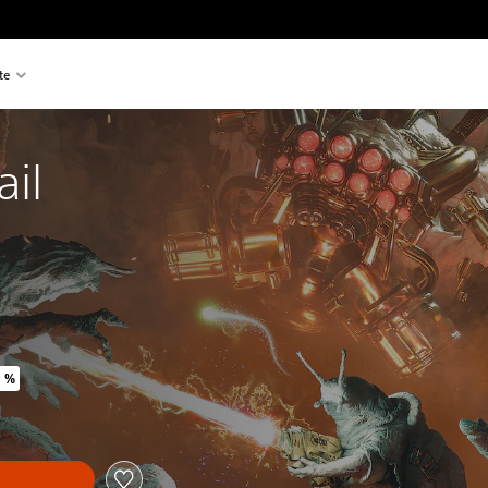
te
ail
0 %
lig pris på kr 219,00
n