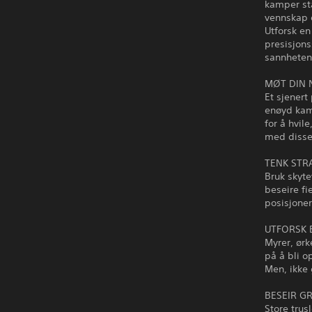
kamper stå
vennskap o
Utforsk en
presisjons
sannheten
MØT DIN 
Et sjenert
enøyd kam
for å hvil
med disse 
TENK STR
Bruk skyte
beseire fi
posisjoner
UTFORSK 
Myrer, ørk
på å bli o
Men, ikke 
BESEIR G
Store trus