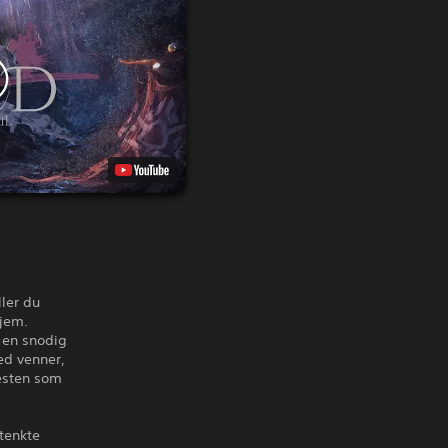
ler du
hjem.
 en snodig
ed venner,
pesten som
mtenkte