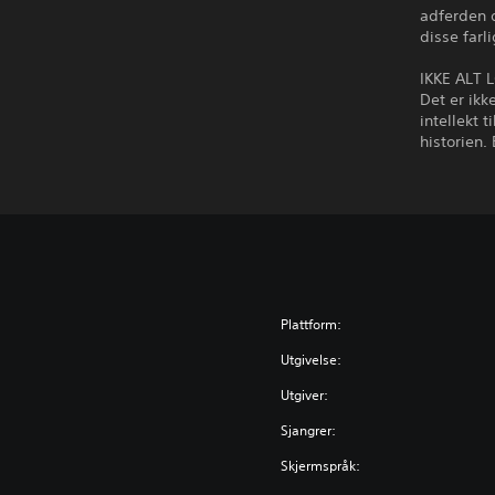
adferden 
disse far
IKKE ALT
Det er ikk
intellekt 
historien.
Plattform:
Utgivelse:
Utgiver:
Sjangrer:
Skjermspråk: