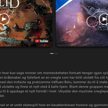
n hvor kun vage minner om menneskeheten fortsatt henger igjen spil
en bråkmaker og fyllefant av en snegle som har blitt utstøtt fra sitt 
d den trofaste og pratsomme ildfluen Belu, kommer du til å møte
utstøtte og finne et nytt sted å kalle hjem. Blant denne gruppen m
 til å oppdage et nytt formål i livet: Utrydde den mystiske snegle
det.
nail er et unikt skytespill hvor en karakterdreven historie og gjenno