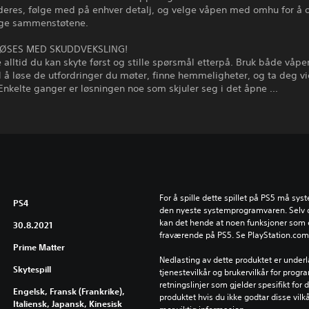
deres, følge med på enhver detalj, og velge våpen med omhu for å o
lige sammenstøtene.
 LØSES MED SKUDDVEKSLING!
e alltid du kan skyte først og stille spørsmål etterpå. Bruk både våp
til å løse de utfordringer du møter, finne hemmeligheter, og ta deg vi
 Enkelte ganger er løsningen noe som skjuler seg i det åpne ...
For å spille dette spillet på PS5 må syst
PS4
den nyeste systemprogramvaren. Selv om 
kan det hende at noen funksjoner som er
30.8.2021
fraværende på PS5. Se PlayStation.com/b
Prime Matter
Nedlasting av dette produktet er underl
Skytespill
tjenestevilkår og brukervilkår for prog
retningslinjer som gjelder spesifikt for d
Engelsk, Fransk (Frankrike),
produktet hvis du ikke godtar disse vilkå
Italiensk, Japansk, Kinesisk