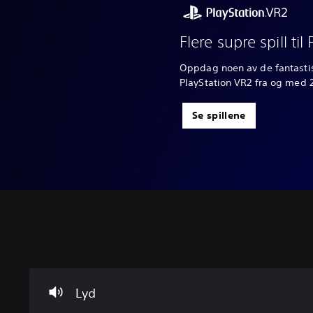
Flere supre spill til
Oppdag noen av de fantasti
PlayStation VR2 fra og med 
Se spillene
V
N
J
o
y
u
l
t
s
u
i
t
m
l
e
Lyd
k
o
r