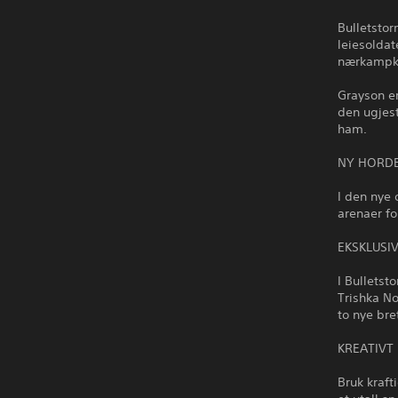
Bulletstor
leiesoldat
nærkampko
Grayson er
den ugjest
ham.
NY HORD
I den nye
arenaer fo
EKSKLUSI
I Bulletst
Trishka N
to nye bret
KREATIVT
Bruk kraft