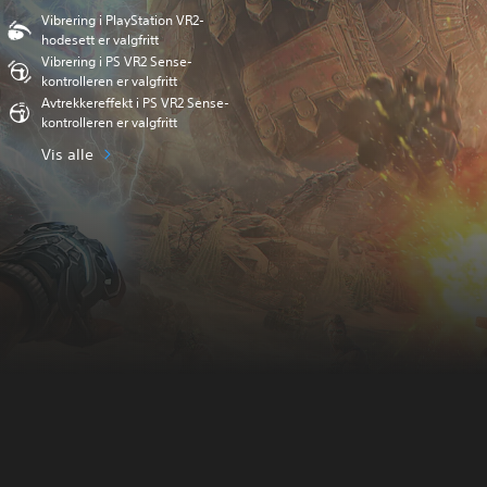
Vibrering i PlayStation VR2-
hodesett er valgfritt
Vibrering i PS VR2 Sense-
kontrolleren er valgfritt
Avtrekkereffekt i PS VR2 Sense-
kontrolleren er valgfritt
Vis alle