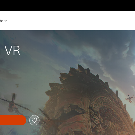
te
m VR
n