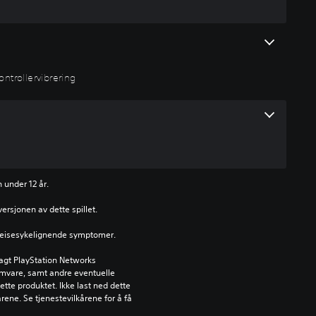
ontrollervibrering
 under 12 år.
versjonen av dette spillet.
år reisesykelignende symptomer.
agt PlayStation Networks 
ramvare, samt andre eventuelle 
ette produktet. Ikke last ned dette 
rene. Se tjenestevilkårene for å få 