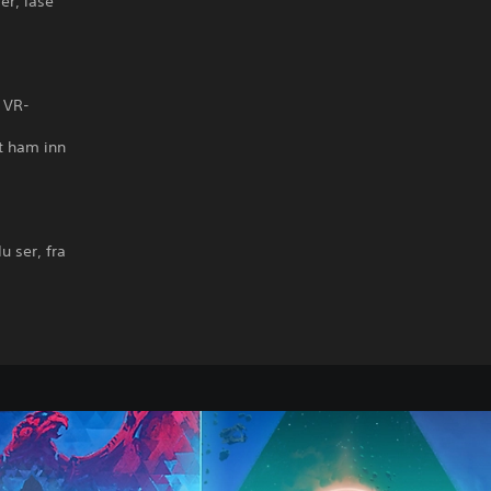
er, låse
i VR-
st ham inn
 ser, fra