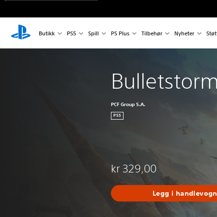
Butikk
PS5
Spill
PS Plus
Tilbehør
Nyheter
Støt
Bulletstor
PCF Group S.A.
PS5
kr 329,00
Legg i handlevog