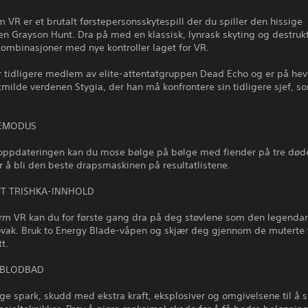
m VR er et brutalt førstepersonsskytespill der du spiller den hissige
en Grayson Hunt. Dra på med en klassisk, lynrask skyting og destruk
mbinasjoner med nye kontroller laget for VR.
 tidligere medlem av elite-attentatgruppen Dead Echo og er på hevn
milde verdenen Stygia, der han må konfrontere sin tidligere sjef, 
EMODUS
 oppdateringen kan du mose bølge på bølge med fiender på tre død
r å bli den beste drapsmaskinen på resultatlistene.
VT TRISHKA-INNHOLD
orm VR kan du for første gang dra på deg støvlene som den legendar
ovak. Bruk to Energy Blade-våpen og skjær deg gjennom de muterte 
t.
 BLODBAD
ige spark, skudd med ekstra kraft, eksplosiver og omgivelsene til å s