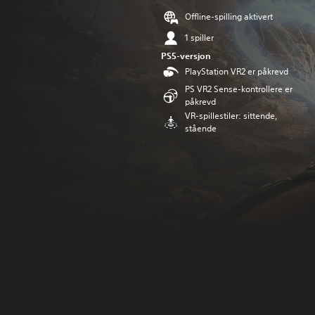
Offline-spilling aktivert
1 spiller
PS5-versjon
PlayStation VR2 er påkrevd
PS VR2 Sense-kontrollere er
påkrevd
VR-spillestiler: sittende,
stående