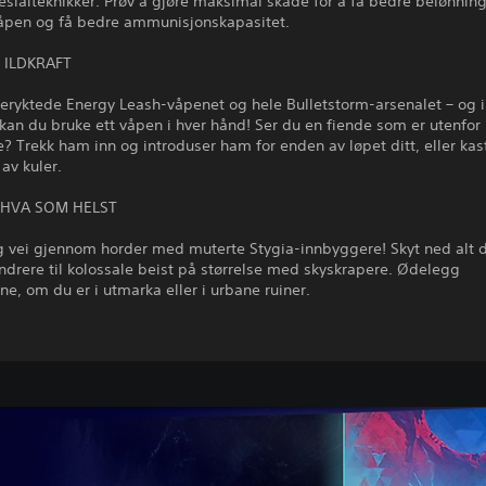
pesialteknikker. Prøv å gjøre maksimal skade for å få bedre belønning
åpen og få bedre ammunisjonskapasitet.
ILDKRAFT
beryktede Energy Leash-våpenet og hele Bulletstorm-arsenalet – og 
kan du bruke ett våpen i hver hånd! Ser du en fiende som er utenfor
? Trekk ham inn og introduser ham for enden av løpet ditt, eller ka
 av kuler.
HVA SOM HELST
 vei gjennom horder med muterte Stygia-innbyggere! Skyt ned alt du
drere til kolossale beist på størrelse med skyskrapere. Ødelegg
e, om du er i utmarka eller i urbane ruiner.