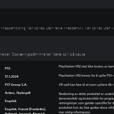
en knappeholding, Kan spilles uten raske knappetrykk, Kan spilles uten k
nnelser, Opplæringspåminnelser, Sette spill på pause
PlayStation VR2 skal ikke brukes av barn
PS5
PlayStation VR2 kreves for å spille PS5-
17.1.2024
PCF Group S.A.
VR-spill kan føre til at noen spillere f
Action, Skytespill
Nedlasting av dette produktet er underl
tjenestevilkår og brukervilkår for prog
Engelsk
retningslinjer som gjelder spesifikt for d
produktet hvis du ikke godtar disse vilkå
Engelsk, Fransk (Frankrike),
mer viktig informasjon.
Italiensk, Japansk, Kinesisk