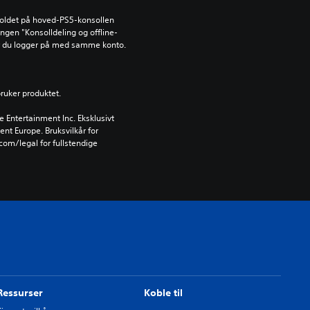
holdet på hoved-PS5-konsollen 
lingen "Konsolldeling og offline-
år du logger på med samme konto.
bruker produktet.
Entertainment Inc. Eksklusivt 
ent Europe. Bruksvilkår for 
om/legal for fullstendige 
Ressurser
Koble til