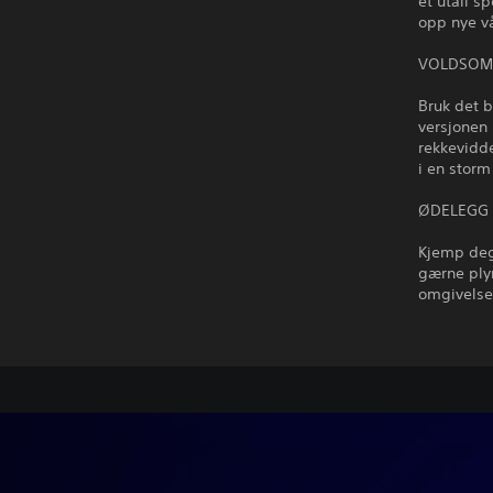
et utall s
opp nye v
VOLDSOM 
Bruk det 
versjonen 
rekkevidde
i en storm
ØDELEGG 
Kjemp deg
gærne plyn
omgivelsen