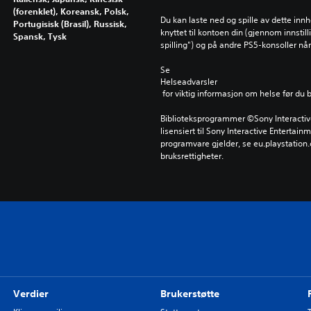
(forenklet), Koreansk, Polsk,
Du kan laste ned og spille av dette inn
Portugisisk (Brasil), Russisk,
knyttet til kontoen din (gjennom innstil
Spansk, Tysk
spilling") og på andre PS5-konsoller n
Se 
Helseadvarsler
 for viktig informasjon om helse før du 
Biblioteksprogrammer ©Sony Interactive 
lisensiert til Sony Interactive Entertainm
programvare gjelder, se eu.playstation.c
bruksrettigheter.
Verdier
Brukerstøtte