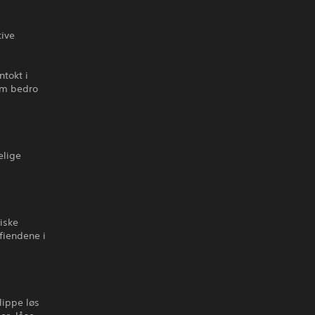
tive
tokt i
som bedro
elige
iske
fiendene i
lippe løs