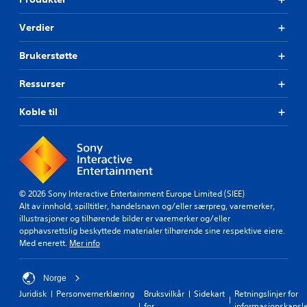
i
t
n
i
g
Verdier
l
u
å
t
t
Brukerstøtte
e
i
n
l
Ressurser
å
o
m
r
å
Koble til
d
t
n
t
e
e
d
b
e
r
m
u
.
© 2026 Sony Interactive Entertainment Europe Limited (SIEE)
k
Alt av innhold, spilltitler, handelsnavn og/eller særpreg, varemerker,
e
illustrasjoner og tilhørende bilder er varemerker og/eller
t
opphavsrettslig beskyttede materialer tilhørende sine respektive eiere.
a
Med enerett.
Mer info
l
e
-
Norge
e
Juridisk
Personvernerklæring
Bruksvilkår
Sidekart
Retningslinjer for
l
for
informasjonskapsl