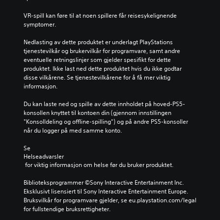
h
t
p
i
e
a
i
VR-spill kan føre til at noen spillere får reisesykelignende 
n
l
l
l
symptomer.
f
e
t
l
o
s
e
e
Nedlasting av dette produktet er underlagt PlayStations 
r
p
r
t
tjenestevilkår og brukervilkår for programvare, samt andre 
m
i
n
i
eventuelle retningslinjer som gjelder spesifikt for dette 
a
l
a
k
produktet. Ikke last ned dette produktet hvis du ikke godtar 
s
l
t
k
disse vilkårene. Se tjenestevilkårene for å få mer viktig 
j
e
i
e
informasjon.
o
t
v
h
n
f
t
a
Du kan laste ned og spille av dette innholdet på hoved-PS5-
f
o
f
r
konsollen knyttet til kontoen din (gjennom innstillingen 
o
r
o
t
"Konsolldeling og offline-spilling") og på andre PS5-konsoller 
r
å
r
a
når du logger på med samme konto.
a
ø
h
l
n
v
å
e
Se 
d
e
n
d
Helseadvarsler
r
p
d
 for viktig informasjon om helse før du bruker produktet.
i
e
å
s
a
s
s
a
Biblioteksprogrammer ©Sony Interactive Entertainment Inc. 
l
p
p
n
Eksklusivt lisensiert til Sony Interactive Entertainment Europe. 
o
i
i
g
Bruksvilkår for programvare gjelder, se eu.playstation.com/legal 
g
l
l
i
for fullstendige bruksrettigheter.
.
l
l
t
e