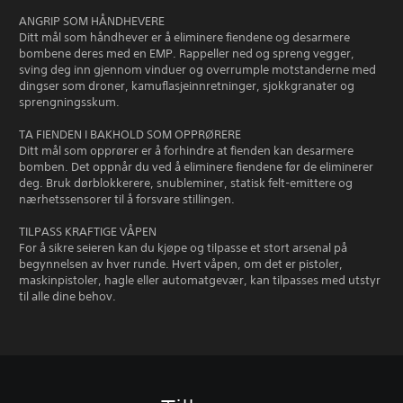
ANGRIP SOM HÅNDHEVERE
Ditt mål som håndhever er å eliminere fiendene og desarmere
bombene deres med en EMP. Rappeller ned og spreng vegger,
sving deg inn gjennom vinduer og overrumple motstanderne med
dingser som droner, kamuflasjeinnretninger, sjokkgranater og
sprengningsskum.
TA FIENDEN I BAKHOLD SOM OPPRØRERE
Ditt mål som opprører er å forhindre at fienden kan desarmere
bomben. Det oppnår du ved å eliminere fiendene før de eliminerer
deg. Bruk dørblokkerere, snubleminer, statisk felt-emittere og
nærhetssensorer til å forsvare stillingen.
TILPASS KRAFTIGE VÅPEN
For å sikre seieren kan du kjøpe og tilpasse et stort arsenal på
begynnelsen av hver runde. Hvert våpen, om det er pistoler,
maskinpistoler, hagle eller automatgevær, kan tilpasses med utstyr
til alle dine behov.