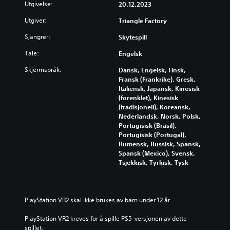
n
D
e
Utgivelse:
20.12.2023
p
e
s
u
i
i
s
e
k
Utgiver:
Triangle Factory
n
l
s
k
a
d
l
e
Sjangrer:
v
Skytespill
n
i
e
p
e
e
v
u
u
Tale:
Engelsk
n
n
i
t
n
s
d
d
Skjermspråk:
e
Dansk, Engelsk, Finsk,
k
f
r
u
n
Fransk (Frankrike), Gresk,
t
r
e
e
u
Italiensk, Japansk, Kinesisk
e
i
k
l
n
(forenklet), Kinesisk
r
t
o
l
d
(tradisjonell), Koreansk,
e
t
n
e
e
Nederlandsk, Norsk, Polsk,
l
m
t
l
r
Portugisisk (Brasil),
l
i
r
y
t
Portugisisk (Portugal),
e
l
o
d
e
Rumensk, Russisk, Spansk,
r
j
l
v
k
Spansk (Mexico), Svensk,
s
ø
l
o
s
Tsjekkisk, Tyrkisk, Tysk
p
g
e
l
t
e
j
n
u
f
s
e
e
m
o
i
n
t
e
r
PlayStation VR2 skal ikke brukes av barn under 12 år.
f
n
i
r
d
i
o
l
.
i
PlayStation VR2 kreves for å spille PS5-versjonen av dette 
k
m
e
s
spillet.
k