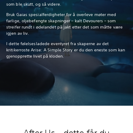
som ble skutt, og så videre.
Bruk Gaias spesialferdigheter for å overleve møter med
farlige, oljebefengte skapninger – kalt Devourers – som
streifer rundt i ødelandet på jakt etter det som måtte være
igjen av liv.
I dette følelsesladede eventyret fra skaperne av det
kritikerroste Arise: A Simple Story er du den eneste som kan
gjenopprette livet på kloden.
After Us –
dette får du