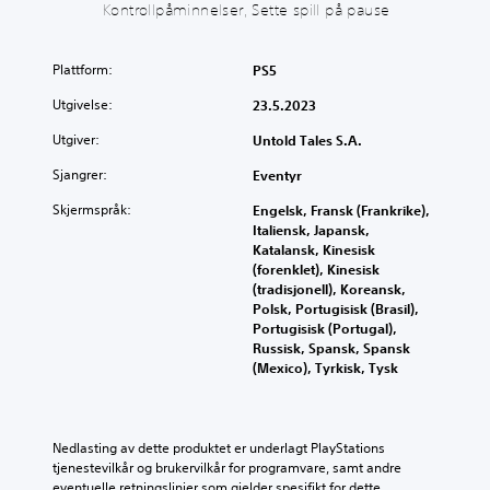
l
a
g
Kontrollpåminnelser, Sette spill på pause
u
l
n
(
n
e
s
e
e
t
e
Plattform:
PS5
n
d
h
g
k
o
a
j
Utgivelse:
23.5.2023
g
e
r
e
d
l
Utgiver:
Untold Tales S.A.
k
n
e
)
u
n
m
Sjangrer:
Eventyr
n
o
D
p
u
m
e
Skjermspråk:
Engelsk, Fransk (Frankrike),
e
n
s
t
Italiensk, Japansk,
i
d
p
t
Katalansk, Kinesisk
n
e
i
i
(forenklet), Kinesisk
d
r
l
l
(tradisjonell), Koreansk,
i
t
l
b
Polsk, Portugisisk (Brasil),
v
e
k
y
Portugisisk (Portugal),
i
k
o
s
Russisk, Spansk, Spansk
d
s
n
n
(Mexico), Tyrkisk, Tysk
u
t
t
o
e
f
r
e
l
o
o
n
l
r
l
a
Nedlasting av dette produktet er underlagt PlayStations 
e
h
l
l
tjenestevilkår og brukervilkår for programvare, samt andre 
l
o
e
t
eventuelle retningslinjer som gjelder spesifikt for dette 
y