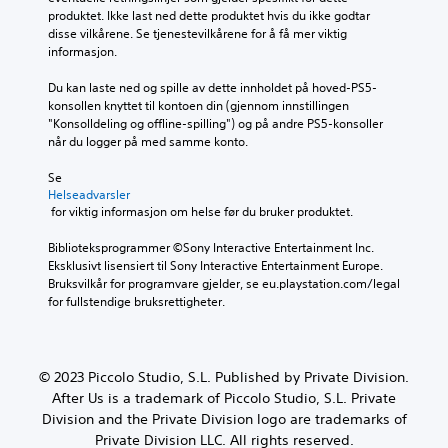
v
n
e
produktet. Ikke last ned dette produktet hvis du ikke godtar 
d
e
e
r
disse vilkårene. Se tjenestevilkårene for å få mer viktig 
v
d
n
n
informasjon.
o
h
å
a
l
i
r
t
Du kan laste ned og spille av dette innholdet på hoved-PS5-
u
s
s
i
konsollen knyttet til kontoen din (gjennom innstillingen 
m
t
o
v
"Konsolldeling og offline-spilling") og på andre PS5-konsoller 
e
o
m
e
når du logger på med samme konto.
r
r
h
r
.
i
e
f
Se 
e
l
o
Helseadvarsler
n
s
3
r
 for viktig informasjon om helse før du bruker produktet.
o
t
å
D
g
.
s
Biblioteksprogrammer ©Sony Interactive Entertainment Inc. 
-
h
n
Eksklusivt lisensiert til Sony Interactive Entertainment Europe. 
l
o
u
Bruksvilkår for programvare gjelder, se eu.playstation.com/legal 
y
S
v
o
for fullstendige bruksrettigheter.
d
e
e
p
t
d
D
p
t
f
u
n
i
e
k
e
© 2023 Piccolo Studio, S.L. Published by Private Division.
g
a
s
d
After Us is a trademark of Piccolo Studio, S.L. Private
u
n
p
p
Division and the Private Division logo are trademarks of
r
a
å
i
e
Private Division LLC. All rights reserved.
n
s