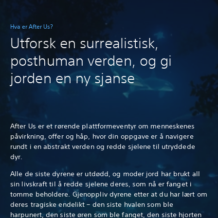
Hva er After Us?
Utforsk en surrealistisk,
posthuman verden, og gi
jorden en ny sjanse
After Us er et rørende plattformeventyr om menneskenes
påvirkning, offer og håp, hvor din oppgave er å navigere
rundt i en abstrakt verden og redde sjelene til utryddede
dyr.
Alle de siste dyrene er utdødd, og moder jord har brukt all
sin livskraft til å redde sjelene deres, som nå er fanget i
tomme beholdere. Gjenoppliv dyrene etter at du har lært om
deres tragiske endelikt – den siste hvalen som ble
harpunert, den siste øren som ble fanget, den siste hjorten