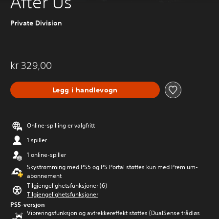
After Us
Private Division
kr 329,00
Legg i handlevogn
Online-spilling er valgfritt
1 spiller
1 online-spiller
Skystrømming med PS5 og PS Portal støttes kun med Premium-
abonnement
Tilgjengelighetsfunksjoner (6)
Tilgjengelighetsfunksjoner
PS5-versjon
Vibreringsfunksjon og avtrekkereffekt støttes (DualSense trådløs