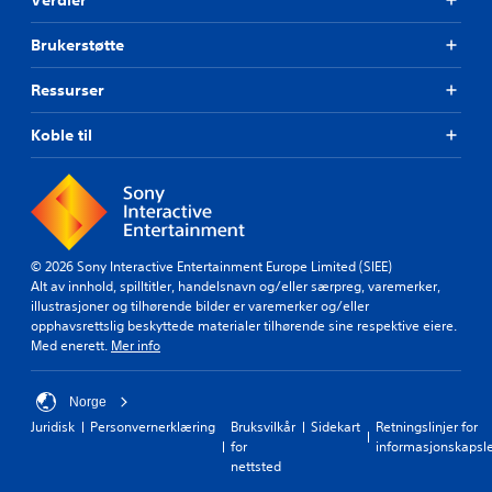
t
n
s
h
Brukerstøtte
e
ø
t
r
t
Ressurser
e
e
s
s
r
Koble til
p
u
i
n
l
d
l
t
e
h
t
e
p
© 2026 Sony Interactive Entertainment Europe Limited (SIEE)
l
å
Alt av innhold, spilltitler, handelsnavn og/eller særpreg, varemerker,
e
p
illustrasjoner og tilhørende bilder er varemerker og/eller
d
a
opphavsrettslig beskyttede materialer tilhørende sine respektive eiere.
e
u
Med enerett.
Mer info
g
s
.
e
u
Norge
n
Juridisk
Personvernerklæring
Bruksvilkår
Sidekart
Retningslinjer for
d
for
informasjonskapsl
e
nettsted
r