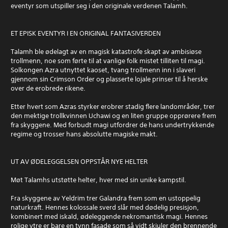
eventyr som utspiller seg i den originale verdenen Talamh.
ET EPISK EVENTYR I EN ORIGINAL FANTASIVERDEN
Talamh ble ødelagt av en magisk katastrofe skapt av ambisiøse
trollmenn, noe som førte til at vanlige folk mistet tilliten til magi.
Solkongen Azra utnyttet kaoset, tvang trollmenn inn i slaveri
gjennom sin Crimson Order og plasserte lojale prinser til å herske
over de erobrede rikene.
Etter hvert som Azras styrker erobrer stadig flere landområder, trer
den mektige trollkvinnen Uchawi og en liten gruppe opprørere frem
fra skyggene. Med forbudt magi utfordrer de hans undertrykkende
regime og trosser hans absolutte magiske makt.
UT AV ØDELEGGELSEN OPPSTÅR NYE HELTER
Møt Talamhs utstøtte helter, hver med sin unike kampstil.
Fra skyggene av Yeldrim trer Galandra frem som en ustoppelig
naturkraft. Hennes kolossale sverd slår med dødelig presisjon,
kombinert med iskald, ødeleggende nekromantisk magi. Hennes
rolige ytre er bare en tynn fasade som så vidt skjuler den brennende