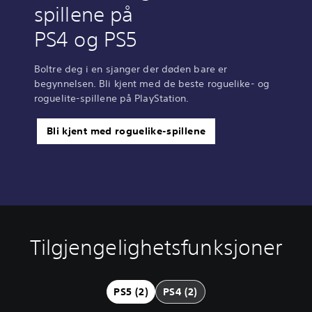
spillene på
PS4 og PS5
Boltre deg i en sjanger der døden bare er
begynnelsen. Bli kjent med de beste roguelike- og
roguelite-spillene på PlayStation.
Bli kjent med roguelike-spillene
Tilgjengelighetsfunksjoner
J
u
s
t
PS5 (2)
PS4 (2)
e