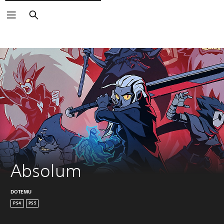
Søk
Absolum
DOTEMU
PS4
PS5