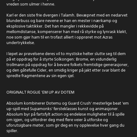
vreden som ulmer i henne.
Karl er den siste frie dvergen i Talamh. Bevæpnet med en nedarvet
blunderbuss og bare nevene er han en mester i nærkamp og
eksplosive taktikker. Det han mangler i rekkevidde på
mellomdistanse, kompenserer han med rå styrke og lynrask kløkt,
noe som gjør ham til en trofast alliert i opprøret mot Azras
undertrykkelse.
I løpet av prøvelsene deres vil to mystiske helter slutte seg til dem
på et oppdrag for å styrte Solkongen: Brome, en vidunderlig
trollmann på oppdrag for å bevare folkets fremtidige generasjoner,
og den gåtefulle Cider, en smidig kriger på jakt etter svar blant de
spredte fragmentene av sin egen sjel.
ORIGINALT ROGUE 'EM UP AV DOTEM
Absolum kombinerer Dotemu og Guard Crush' mesterlige beat 'em
up-spill med Supamonks' førsteklasses kunst og animasjoner.
Absolum byr på fartsfylt action og endeløse muligheter til å spille
om igjen, og utfordrer deg med flere veier å utforske og
uforutsigbare møter, som gir deg en ny opplevelse hver gang du
spiller.