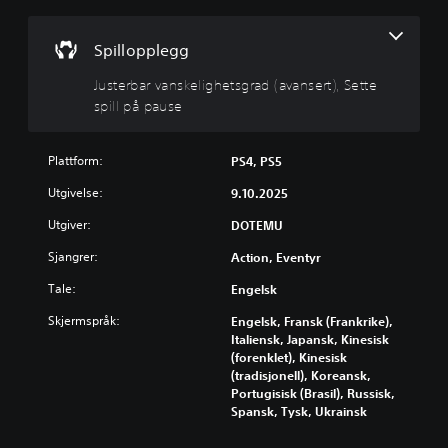
r
b
a
Spillopplegg
r
v
Justerbar vanskelighetsgrad (avansert), Sette
a
spill på pause
n
s
Plattform:
PS4, PS5
k
e
Utgivelse:
9.10.2025
l
i
Utgiver:
DOTEMU
g
Sjangrer:
Action, Eventyr
h
e
Tale:
Engelsk
t
Skjermspråk:
Engelsk, Fransk (Frankrike),
s
Italiensk, Japansk, Kinesisk
g
(forenklet), Kinesisk
r
(tradisjonell), Koreansk,
a
Portugisisk (Brasil), Russisk,
d
Spansk, Tysk, Ukrainsk
(
a