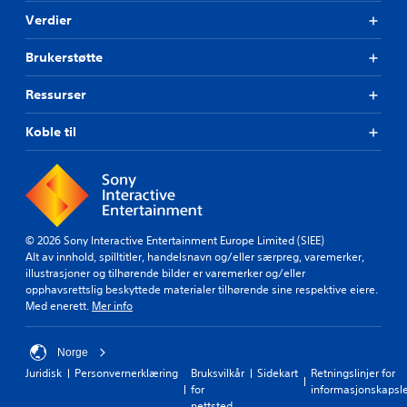
i
Verdier
v
e
r
Brukerstøtte
e
e
Ressurser
n
r
Koble til
e
k
k
e
h
j
e
© 2026 Sony Interactive Entertainment Europe Limited (SIEE)
l
Alt av innhold, spilltitler, handelsnavn og/eller særpreg, varemerker,
p
illustrasjoner og tilhørende bilder er varemerker og/eller
e
opphavsrettslig beskyttede materialer tilhørende sine respektive eiere.
m
Med enerett.
Mer info
i
d
l
Norge
e
Juridisk
Personvernerklæring
Bruksvilkår
Sidekart
Retningslinjer for
r
for
informasjonskapsl
i
nettsted