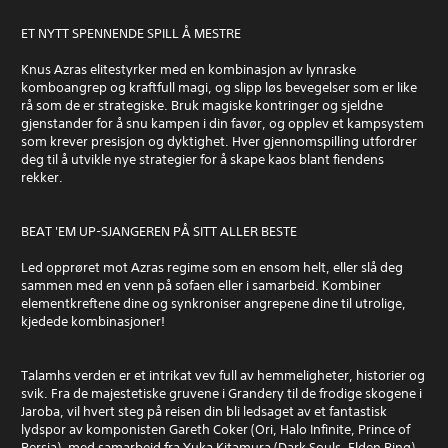
ET NYTT SPENNENDE SPILL Å MESTRE
Knus Azras elitestyrker med en kombinasjon av lynraske
komboangrep og kraftfull magi, og slipp løs bevegelser som er like
rå som de er strategiske. Bruk magiske kontringer og sjeldne
gjenstander for å snu kampen i din favør, og opplev et kampsystem
som krever presisjon og dyktighet. Hver gjennomspilling utfordrer
deg til å utvikle nye strategier for å skape kaos blant fiendens
rekker.
BEAT 'EM UP-SJANGEREN PÅ SITT ALLER BESTE
Led opprøret mot Azras regime som en ensom helt, eller slå deg
sammen med en venn på sofaen eller i samarbeid. Kombiner
elementkreftene dine og synkroniser angrepene dine til utrolige,
kjedede kombinasjoner!
Talamhs verden er et intrikat vev full av hemmeligheter, historier og
svik. Fra de majestetiske gruvene i Grandery til de frodige skogene i
Jaroba, vil hvert steg på reisen din bli ledsaget av et fantastisk
lydspor av komponisten Gareth Coker (Ori, Halo Infinite, Prince of
Persia), med samarbeid fra Yuka Kitamura (Dark Souls, Elden Ring),