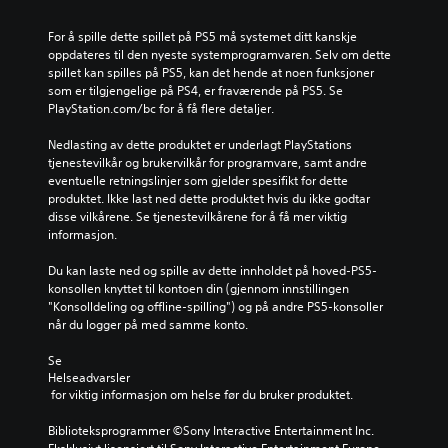
v
a
For å spille dette spillet på PS5 må systemet ditt kanskje 
oppdateres til den nyeste systemprogramvaren. Selv om dette 
n
spillet kan spilles på PS5, kan det hende at noen funksjoner 
s
som er tilgjengelige på PS4, er fraværende på PS5. Se 
e
PlayStation.com/bc for å få flere detaljer.
r
t
Nedlasting av dette produktet er underlagt PlayStations 
)
tjenestevilkår og brukervilkår for programvare, samt andre 
D
eventuelle retningslinjer som gjelder spesifikt for dette 
u
produktet. Ikke last ned dette produktet hvis du ikke godtar 
k
disse vilkårene. Se tjenestevilkårene for å få mer viktig 
a
informasjon.
n
t
Du kan laste ned og spille av dette innholdet på hoved-PS5-
i
konsollen knyttet til kontoen din (gjennom innstillingen 
l
"Konsolldeling og offline-spilling") og på andre PS5-konsoller 
p
når du logger på med samme konto.
a
s
Se 
Helseadvarsler
s
 for viktig informasjon om helse før du bruker produktet.
e
n
Biblioteksprogrammer ©Sony Interactive Entertainment Inc. 
i