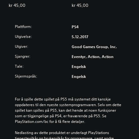
kr 45,00
kr 45,00
Plattform:
PS4
Utgivelse:
5.12.2017
Utgiver:
Good Games Group, Inc.
Sjangrer:
Eventyr, Action, Action
Tale:
Engelsk
Skjermspråk:
Engelsk
For å spille dette spillet på PS5 må systemet ditt kanskje 
oppdateres til den nyeste systemprogramvaren. Selv om dette 
spillet kan spilles på PS5, kan det hende at noen funksjoner 
som er tilgjengelige på PS4, er fraværende på PS5. Se 
PlayStation.com/bc for å få flere detaljer.
Nedlasting av dette produktet er underlagt PlayStations 
tjenestevilkår og brukervilkår for programvare, samt andre 