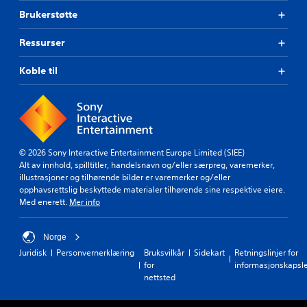
Brukerstøtte
Ressurser
Koble til
© 2026 Sony Interactive Entertainment Europe Limited (SIEE)
Alt av innhold, spilltitler, handelsnavn og/eller særpreg, varemerker,
illustrasjoner og tilhørende bilder er varemerker og/eller
opphavsrettslig beskyttede materialer tilhørende sine respektive eiere.
Med enerett.
Mer info
Norge
Juridisk
Personvernerklæring
Bruksvilkår
Sidekart
Retningslinjer for
for
informasjonskapsl
nettsted