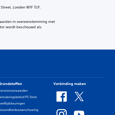
 Street, Londen W1F 7LP,
rwaarden in overeenstemming met
ator wordt beschouwd als
Grondstoffen
Verbinding maken
Servicevoorwaarden
Annuleringsbeleid PS Store
Leeftijdskeuringen
Gezondheidswaarschuwing