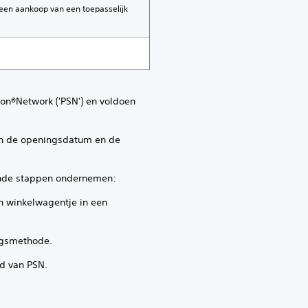
 een aankoop van een toepasselijk
ion®Network ('PSN') en voldoen
en de openingsdatum en de
ende stappen ondernemen:
n winkelwagentje in een
ingsmethode.
id van PSN.