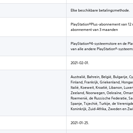
Elke beschikbare betalingsmethode.
PlayStation®Plus-abonnement van 12 
abonnement van 3 maanden
PlayStation®4-systeemstore en de Pla
van alle andere PlayStation®-systee
2021-02-01.
Australië, Bahrein, België, Bulgarije,
Finland, Frankrijk, Griekenland, Hongarij
Italië, Koeweit, Kroatië, Libanon, Lu
Zeeland, Noorwegen, Oekraïne, Oman, O
Roemenië, de Russische Federatie, Sao
Spanje, Tsjechië, Turkije, de Verenig
Koninkrijk, Zuid-Afrika, Zweden en Zwi
2021-01-25.