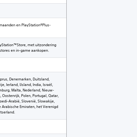
maanden en PlayStation®Plus-
yStation™Store, met uitzondering
mstores en in-game aankopen.
 Cyprus, Denemarken, Duitsland,
e, Ierland, IJsland, India, Israël,
xemburg, Malta, Nederland, Nieuw-
ostenrijk, Polen, Portugal, Qatar,
edi-Arabië, Slovenië, Slowakije,
de Arabische Emiraten, het Verenigd
tserland.