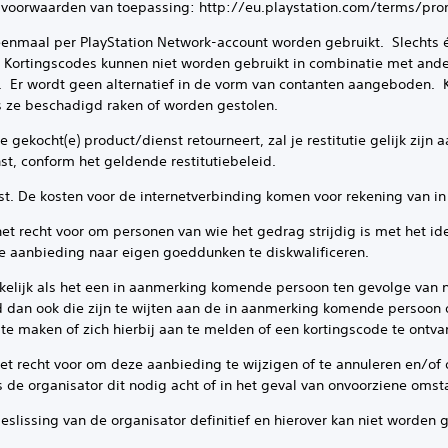
ksvoorwaarden van toepassing: http://eu.playstation.com/terms/pr
 eenmaal per PlayStation Network-account worden gebruikt. Slechts
e. Kortingscodes kunnen niet worden gebruikt in combinatie met an
 Er wordt geen alternatief in de vorm van contanten aangeboden. 
ls ze beschadigd raken of worden gestolen.
 gekocht(e) product/dienst retourneert, zal je restitutie gelijk zijn 
st, conform het geldende restitutiebeleid.
eist. De kosten voor de internetverbinding komen voor rekening van
het recht voor om personen van wie het gedrag strijdig is met het 
e aanbieding naar eigen goeddunken te diskwalificeren.
rakelijk als het een in aanmerking komende persoon ten gevolge van 
 dan ook die zijn te wijten aan de in aanmerking komende persoon o
te maken of zich hierbij aan te melden of een kortingscode te ontvan
 het recht voor om deze aanbieding te wijzigen of te annuleren en/
 de organisator dit nodig acht of in het geval van onvoorziene oms
 beslissing van de organisator definitief en hierover kan niet worden