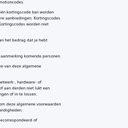
omotioncodes.
 één kortingscode kan worden
dere aanbiedingen. Kortingscodes
Kortingscodes worden niet
aan het bedrag dat je hebt
 in aanmerking komende personen.
idee van deze algemene
netwerk-, hardware- of
f aan derden niet lukt een
gen of in te lossen.
of om deze algemene voorwaarden
tandigheden.
 gecorrespondeerd of