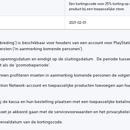
Een kortingscode voor 25% korting op
product bij een toepasselijke store.
2021-02-01.
bieding') is beschikbaar voor houders van een account voor PlayStat
eisten ('in aanmerking komende personen').
e openingsdatum en eindigt op de sluitingsdatum. De periode tuss
 als de 'promotieperiode'.
unnen profiteren moeten in aanmerking komende personen de volg
tation Network-account en toepasselijke producten toevoegen aan hu
ij de kassa en hun bestelling plaatsen met een toepasselijke betal
 moet je akkoord gaan met de servicevoorwaarden en het privacybele
vervaldatum van de kortingscode.