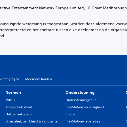
teractive Entertainment Network Europe Limited, 10 Great Marlborough
assing zijnde wetgeving is toegestaan, worden deze algemene voo
eïnterpreteerd en het contract tussen elke deelnemer en de organis
nd.
rting bij SIEE - Meerdere landen
Normen
Ondersteuning
Milieu
Ondersteuningshub
Toegankelijkheid
PlayStation en veiligheid
Online veiligheid
Status
Diversiteit, gelijkheid & inclusiviteit
PlayStation-reparaties