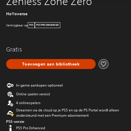
Zenless Zone Zero
HoYoverse
Verkrijgbaar op
PS5
PS5 PRO ENHANCED
Gratis
Toevoegen aan bibliotheek
In-game aankopen optioneel
Online spelen vereist
4 onlinespelers
Streamen via de cloud op je PS5 en op de PS Portal wordt alleen
ondersteund met een Premium-abonnement
PS5-versie
PS5 Pro Enhanced