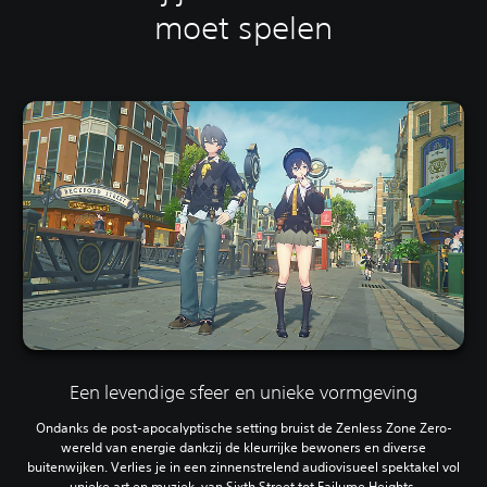
moet spelen
Een levendige sfeer en unieke vormgeving
Ondanks de post-apocalyptische setting bruist de Zenless Zone Zero-
wereld van energie dankzij de kleurrijke bewoners en diverse
buitenwijken. Verlies je in een zinnenstrelend audiovisueel spektakel vol
unieke art en muziek, van Sixth Street tot Failume Heights.