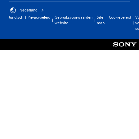
Nederland
Juridisch
Privacybeleid
Gebruiksvoorwaarden
Site
Cookiebeleid
V
website
map
vo
so