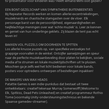
tv-presentator voor kinderen was? Heeft iemand Mimi ooit gezien?
EEN BONT GEZELSCHAP VAN SYMPATHIEKE BUITENBEENTJES
Bij Repeater Records werken en komen allerlei excentriekelingen,
muzieknerds en chaotische stamgasten over de vloer. Elk
personage barst van de persoonlijkheid, eigenaardigheden en
twijfelachtige meningen over wat 'echte muziek' is. Leer ze kennen
en geniet van hun onderlinge geklets. Zij blazen de tent pas echt
leven in!
BAKKEN VOL PUZZELS OM DOORHEEN TE SPITTEN
Los allerlei knusse puzzels op, van specifieke verzoekjes tot
grappige voorvallen in de winkel. Ontcijfer aanwijzingen en speur
naar de perfecte muziekaanbeveling door platen te bekijken, sociale
media af te struinen en lokale muziektijdschriften uit te pluizen.
Misschien ga je zelfs wel het licht bedienen voor lokale bands,
posters voor optredens ontwerpen of bestellingen inpakken!
DE MAKERS VAN WAX HEADS
Patattie Games is een indie-punkduo dat bestaat uit twee
ontwikkelaars: creatief tekenaar Murray Somerwolff (Welcome to
Elk, Spitkiss, Dead Pets Unleashed) en creatief programmeur Rothio
Tome (voormalig Unity-ondersteuningstechnicus en bekende
Spaanse gamedev-streamer).