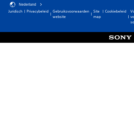
Nederland
Juridisch
Privacybeleid
Gebruiksvoorwaarden
Site
Cookiebeleid
V
website
map
vo
so