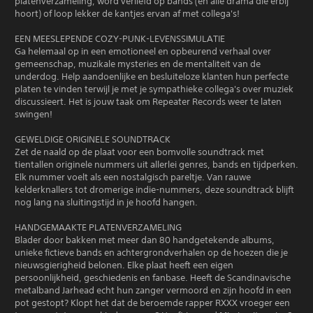
platenverzameling, word verliefd op bands (en alle drama die erbij
hoort) of loop lekker de kantjes ervan af met collega's!
EEN MEESLEPENDE COZY-PUNK-LEVENSSIMULATIE
Ga helemaal op in een emotioneel en opbeurend verhaal over
gemeenschap, muzikale mysteries en de mentaliteit van de
underdog. Help aandoenlijke en besluiteloze klanten hun perfecte
platen te vinden terwijl je met je sympathieke collega's over muziek
discussieert. Het is jouw taak om Repeater Records weer te laten
swingen!
GEWELDIGE ORIGINELE SOUNDTRACK
Zet de naald op de plaat voor een bomvolle soundtrack met
tientallen originele nummers uit allerlei genres, bands en tijdperken.
Elk nummer voelt als een nostalgisch pareltje. Van rauwe
kelderknallers tot dromerige indie-nummers, deze soundtrack blijft
nog lang na sluitingstijd in je hoofd hangen.
HANDGEMAAKTE PLATENVERZAMELING
Blader door bakken met meer dan 80 handgetekende albums,
unieke fictieve bands en achtergrondverhalen op de hoezen die je
nieuwsgierigheid belonen. Elke plaat heeft een eigen
persoonlijkheid, geschiedenis en fanbase. Heeft de Scandinavische
metalband Jarhead echt hun zanger vermoord en zijn hoofd in een
pot gestopt? Klopt het dat de beroemde rapper RXXX vroeger een