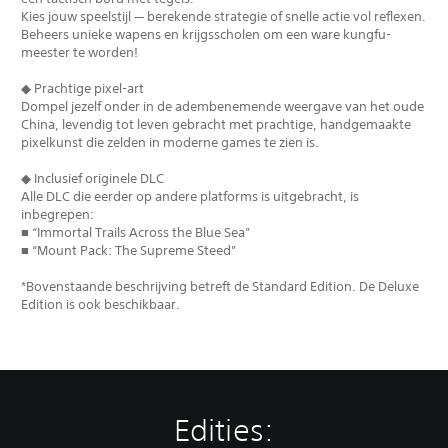
Kies jouw speelstijl — berekende strategie of snelle actie vol reflexen.
Beheers unieke wapens en krijgsscholen om een ware kungfu-
meester te worden!
◆ Prachtige pixel-art
Dompel jezelf onder in de adembenemende weergave van het oude
China, levendig tot leven gebracht met prachtige, handgemaakte
pixelkunst die zelden in moderne games te zien is.
◆ Inclusief originele DLC
Alle DLC die eerder op andere platforms is uitgebracht, is
inbegrepen:
■ “Immortal Trails Across the Blue Sea”
■ “Mount Pack: The Supreme Steed”
*Bovenstaande beschrijving betreft de Standard Edition. De Deluxe
Edition is ook beschikbaar.
Edities: