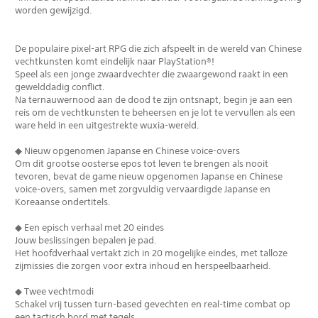
worden gewijzigd.
De populaire pixel-art RPG die zich afspeelt in de wereld van Chinese
vechtkunsten komt eindelijk naar PlayStation®!
Speel als een jonge zwaardvechter die zwaargewond raakt in een
gewelddadig conflict.
Na ternauwernood aan de dood te zijn ontsnapt, begin je aan een
reis om de vechtkunsten te beheersen en je lot te vervullen als een
ware held in een uitgestrekte wuxia-wereld.
◆ Nieuw opgenomen Japanse en Chinese voice-overs
Om dit grootse oosterse epos tot leven te brengen als nooit
tevoren, bevat de game nieuw opgenomen Japanse en Chinese
voice-overs, samen met zorgvuldig vervaardigde Japanse en
Koreaanse ondertitels.
◆ Een episch verhaal met 20 eindes
Jouw beslissingen bepalen je pad.
Het hoofdverhaal vertakt zich in 20 mogelijke eindes, met talloze
zijmissies die zorgen voor extra inhoud en herspeelbaarheid.
◆ Twee vechtmodi
Schakel vrij tussen turn-based gevechten en real-time combat op
een tactisch bord met tegels.