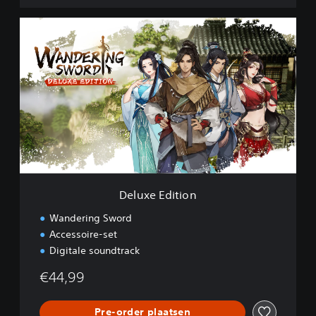
D
e
l
u
x
e
E
d
i
t
i
o
n
Deluxe Edition
Wandering Sword
Accessoire-set
Digitale soundtrack
€44,99
Pre-order plaatsen