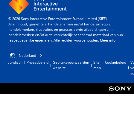
© 2026 Sony Interactive Entertainment Europe Limited (SIEE)
Alle inhoud, gametitels, handelsnamen en/of handelsimago's,
handelsmerken, illustraties en geassocieerde afbeeldingen zijn
handelsmerken en/of auteursrechtelijk beschermd materiaal van hun
respectievelijke eigenaren. Alle rechten voorbehouden.
Meer info
Nederland
Juridisch
Privacybeleid
Gebruiksvoorwaarden
Site
Cookiebeleid
V
website
map
vo
so