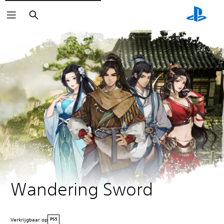
Zoeken
Wandering Sword
Verkrijgbaar op
PS5