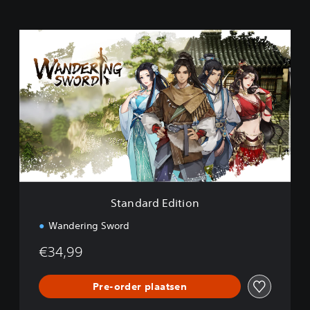
S
t
a
n
d
a
r
d
E
d
i
t
i
Standard Edition
o
n
Wandering Sword
€34,99
Pre-order plaatsen