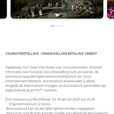
VOORUITBESTELLING –ONMIDDELLIJKE BETALING VEREIST
Raadpleeg voor meer informatie over vooruitbestellen, inclusief
informatie over hoe je je vooruitbestelling kunt annuleren, de
servicevoorwaarden/gebruikersovereenkomst van Sony
Entertainment Network. Automatisch downloaden is alleen
mogelijk als Automatisch inloggen en Automatisch aanmelden zijn
ingeschakeld op je PS5™-systeem.
[Pre-orderbonus] Beschikbaar tot 20 januari 2027 om 23:59
・Origineel kostuum (2 stuks)
*Bonusinhoud kan op een later tijdstip worden vrijgegeven.
*Inhoud en specificaties kunnen zonder voorafgaande kennisgeving