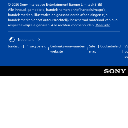
© 2026 Sony Interactive Entertainment Europe Limited (SIEE)
Alle inhoud, gametitels, handelsnamen en/of handelsimago's,
handelsmerken, illustraties en geassocieerde afbeeldingen zijn
handelsmerken en/of auteursrechtelijk beschermd materiaal van hun
respectievelijke eigenaren. Alle rechten voorbehouden.
Meer info
Nederland
Juridisch
Privacybeleid
Gebruiksvoorwaarden
Site
Cookiebeleid
V
website
map
vo
so