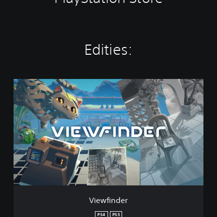
Edities:
V
i
e
w
f
i
n
d
e
r
Viewfinder
PS4
PS5