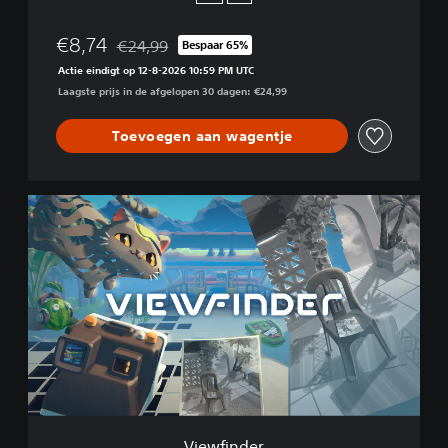
€8,74
€24,99
Bespaar 65%
Korting ten opzichte van de oorspronkelijke prijs 
Actie eindigt op 12-8-2026 10:59 PM UTC
Laagste prijs in de afgelopen 30 dagen: €24,99
Toevoegen aan wagentje
V
i
e
w
f
i
n
d
e
r
Viewfinder