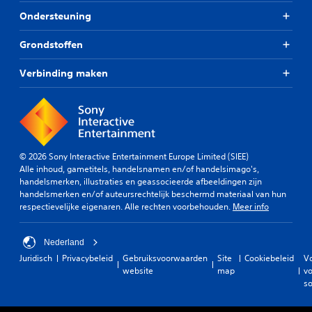
t
a
s
i
Ondersteuning
i
y
t
o
t
o
e
n
e
f
Grondstoffen
l
a
l
t
l
l
s
i
e
i
Verbinding maken
z
j
n
t
i
d
d
e
e
e
a
i
n
n
t
t
.
s
j
o
v
e
m
i
© 2026 Sony Interactive Entertainment Europe Limited (SIEE)
o
t
D
d
Alle inhoud, gametitels, handelsnamen en/of handelsimago's,
v
e
u
e
handelsmerken, illustraties en geassocieerde afbeeldingen zijn
e
k
i
o
handelsmerken en/of auteursrechtelijk beschermd materiaal van hun
r
e
d
b
respectievelijke eigenaren. Alle rechten voorbehouden.
Meer info
a
r
e
e
l
e
e
o
l
n
Nederland
l
m
i
.
d
j
Juridisch
Privacybeleid
Gebruiksvoorwaarden
Site
Cookiebeleid
V
j
e
e
website
map
vo
k
S
n
h
so
e
a
p
e
o
l
e
e