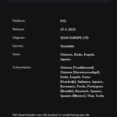
y
u
(
s
i
s
s
t
t
t
t
r
e
i
u
a
Platform:
l
PS5
c
c
n
k
t
k
d
Release:
27-2-2025
e
i
o
a
l
e
Uitgever:
SEGA EUROPE LTD
m
a
u
s
k
i
r
Genres:
Simulatie
o
e
d
d
v
s
r
Stem:
Chinees, Duits, Engels,
)
e
p
Japans
i
r
D
r
n
d
e
Schermtalen:
Chinees (Traditioneel),
e
g
e
g
Chinees (Vereenvoudigd),
k
g
(
a
Duits, Engels, Frans
e
a
s
m
(Frankrijk), Italiaans, Japans,
r
m
e
t
Koreaans, Pools, Portugees
h
e
l
a
(Brazilië), Russisch, Spaans,
e
p
a
Spaans (Mexico), Thai, Turks
n
t
l
a
z
d
a
t
e
a
y
a
l
a
b
l
Het downloaden van dit product is onderhevig aan de 
f
r