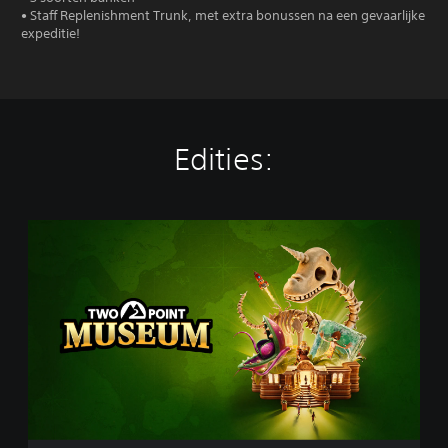
• Staff Replenishment Trunk, met extra bonussen na een gevaarlijke
expeditie!
Edities:
S
t
a
n
d
a
r
d
E
d
i
t