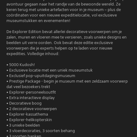
avontuur gegaan naar het randje van de bewoonde wereld. Ze
keren terug met unieke artefacten voor in je museum – plus de
coördinaten voor een nieuwe expeditielocatie, vol exclusieve
museumstukken en evenementen!
De Explorer Edition bevat allerlei decoratieve voorwerpen om je
zalen, muren en vloeren mee te versieren, zoals unieke designs en
beelden uit verre oorden. Ook bevat deze editie exclusieve
voorwerpen die je experts helpen op te laden voor nieuwe
expedities. Volledige inhoud:
• 5000 Kudosh!
• Exclusieve locatie met een uniek museumstuk
• Exclusief pop-upuitdagingsmuseum
• Prestige Package - begin je museum met een zeldzaam voorwerp
dat veel bezoekers trekt
• Explorer-personeelsoutfit
• Extra interactieve display
• Decoratieve boog
• 2 decoratieve voorwerpen
• Explorer-kassathema
• Explorer-helikopterskin
• 3 unieke beelden
• 3 vloerdecoraties, 3 soorten behang
• 3 soorten banken