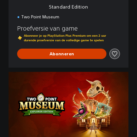
i
Standard Edition
o
n
Two Point Museum
Proefversie van game
Abonneer je op PlayStation Plus Premium om een 2 uur
durende proefversie van de volledige game te spelen
Abonneren
E
x
p
l
o
r
e
r
E
d
i