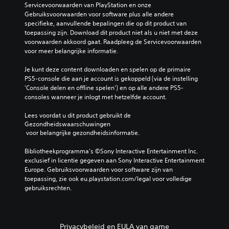
e
l
Servicevoorwaarden van PlayStation en onze 
d
k
d
e
Gebruiksvoorwaarden voor software plus alle andere 
e
i
)
e
specifieke, aanvullende bepalingen die op dit product van 
g
j
n
toepassing zijn. Download dit product niet als u niet met deze 
e
E
k
b
voorwaarden akkoord gaat. Raadpleeg de Servicevoorwaarden 
l
r
e
i
voor meer belangrijke informatie.
u
z
n
j
i
i
.
d
Je kunt deze content downloaden en spelen op de primaire 
d
j
e
PS5-console die aan je account is gekoppeld (via de instelling 
h
n
b
'Console delen en offline spelen') en op alle andere PS5-
o
e
G
e
consoles wanneer je inlogt met hetzelfde account.
o
e
a
l
r
n
m
a
Lees voordat u dit product gebruikt de 
t
a
e
n
Gezondheidswaarschuwingen
.
a
p
g
 voor belangrijke gezondheidsinformatie.
n
a
r
t
3
i
u
Bibliotheekprogramma's ©Sony Interactive Entertainment Inc. 
a
j
D
z
exclusief in licentie gegeven aan Sony Interactive Entertainment 
l
k
-
Europe. Gebruiksvoorwaarden voor software zijn van 
e
o
s
toepassing, zie ook eu.playstation.com/legal voor volledige 
a
p
r
t
gebruiksrechten.
t
u
e
e
i
d
n
v
e
i
e
J
s
o
r
e
b
Privacybeleid en EULA van game