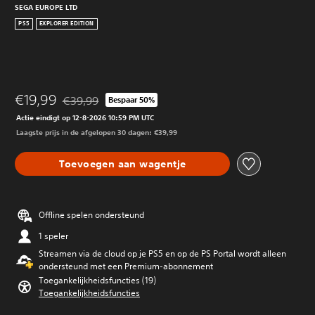
SEGA EUROPE LTD
PS5
EXPLORER EDITION
€19,99
€39,99
Bespaar 50%
Korting ten opzichte van de oorspronkelijke prijs van 
Actie eindigt op 12-8-2026 10:59 PM UTC
Laagste prijs in de afgelopen 30 dagen: €39,99
Toevoegen aan wagentje
Offline spelen ondersteund
1 speler
Streamen via de cloud op je PS5 en op de PS Portal wordt alleen
ondersteund met een Premium-abonnement
Toegankelijkheidsfuncties (19)
Toegankelijkheidsfuncties