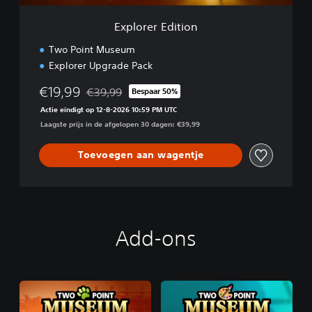
t
i
Explorer Edition
o
n
Two Point Museum
Explorer Upgrade Pack
€19,99
€39,99
Bespaar 50%
Korting ten opzichte van de oorspronkelijke prijs
Actie eindigt op 12-8-2026 10:59 PM UTC
Laagste prijs in de afgelopen 30 dagen: €39,99
Toevoegen aan wagentje
Add-ons