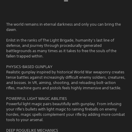
The world remains in eternal darkness and only you can bring the
dawn.
Enlist in the ranks of The Light Brigade, humanity’s last line of
defense, and journey through procedurally-generated
battlegrounds as many times as it takes to free the souls of the
fallen trapped within.
PHYSICS-BASED GUNPLAY
Realistic gunplay inspired by historical World War weaponry creates
tense battles against increasingly difficult enemy soldiers, creatures,
and bosses. In VR, aiming, shooting, and reloading bolt-action
rifles, machine guns and pistols feels highly immersive and tactile.
POWERFUL LIGHT MAGIC ABILITIES
Powerful light magic pairs beautifully with gunplay. From infusing
your rifle's bullets with light magic to raining fireballs on enemy
hordes, magic spells complement your rifle by adding more combat
tools to your arsenal.
DEEP ROGUELIKE MECHANICS