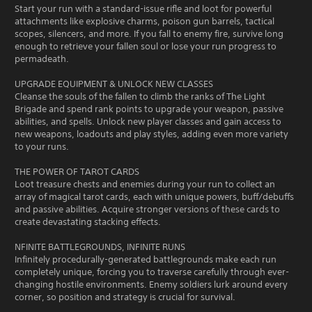
Start your run with a standard-issue rifle and loot for powerful
attachments like explosive charms, poison gun barrels, tactical
scopes, silencers, and more. If you fall to enemy fire, survive long
enough to retrieve your fallen soul or lose your run progress to
permadeath.
UPGRADE EQUIPMENT & UNLOCK NEW CLASSES
Cleanse the souls of the fallen to climb the ranks of The Light
Brigade and spend rank points to upgrade your weapon, passive
abilities, and spells. Unlock new player classes and gain access to
new weapons, loadouts and play styles, adding even more variety
to your runs.
THE POWER OF TAROT CARDS
Loot treasure chests and enemies during your run to collect an
array of magical tarot cards, each with unique powers, buff/debuffs
and passive abilities. Acquire stronger versions of these cards to
create devastating stacking effects.
NFINITE BATTLEGROUNDS, INFINITE RUNS
Infinitely procedurally-generated battlegrounds make each run
completely unique, forcing you to traverse carefully through ever-
changing hostile environments. Enemy soldiers lurk around every
corner, so position and strategy is crucial for survival.