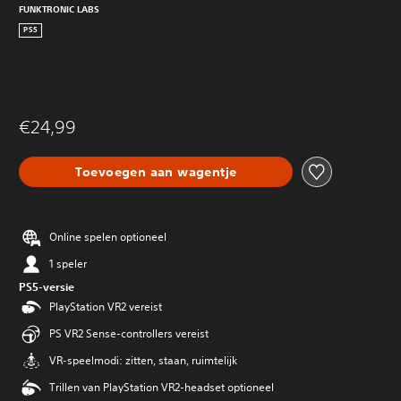
FUNKTRONIC LABS
PS5
€24,99
Toevoegen aan wagentje
Online spelen optioneel
1 speler
PS5-versie
PlayStation VR2 vereist
PS VR2 Sense-controllers vereist
VR-speelmodi: zitten, staan, ruimtelijk
Trillen van PlayStation VR2-headset optioneel