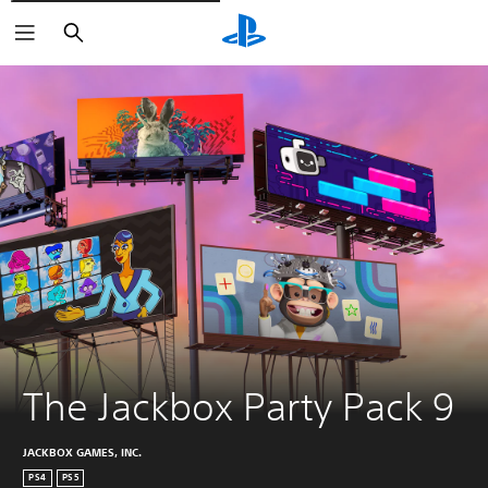
Zoeken
The Jackbox Party Pack 9
JACKBOX GAMES, INC.
PS4
PS5