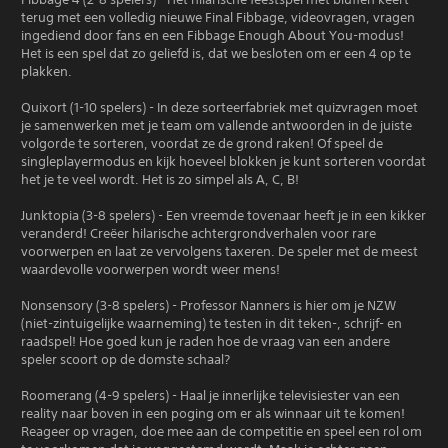
terug met een volledig nieuwe Final Fibbage, videovragen, vragen
ingediend door fans en een Fibbage Enough About You-modus!
Het is een spel dat zo geliefd is, dat we besloten om er een 4 op te
plakken.
Quixort (1-10 spelers) - In deze sorteerfabriek met quizvragen moet
je samenwerken met je team om vallende antwoorden in de juiste
volgorde te sorteren, voordat ze de grond raken! Of speel de
singleplayermodus en kijk hoeveel blokken je kunt sorteren voordat
het je te veel wordt. Het is zo simpel als A, C, B!
Junktopia (3-8 spelers) - Een vreemde tovenaar heeft je in een kikker
veranderd! Creëer hilarische achtergrondverhalen voor rare
voorwerpen en laat ze vervolgens taxeren. De speler met de meest
waardevolle voorwerpen wordt weer mens!
Nonsensory (3-8 spelers) - Professor Nanners is hier om je NZW
(niet-zintuigelijke waarneming) te testen in dit teken-, schrijf- en
raadspel! Hoe goed kun je raden hoe de vraag van een andere
speler scoort op de domste schaal?
Roomerang (4-9 spelers) - Haal je innerlijke televisiester van een
reality naar boven in een poging om er als winnaar uit te komen!
Reageer op vragen, doe mee aan de competitie en speel een rol om