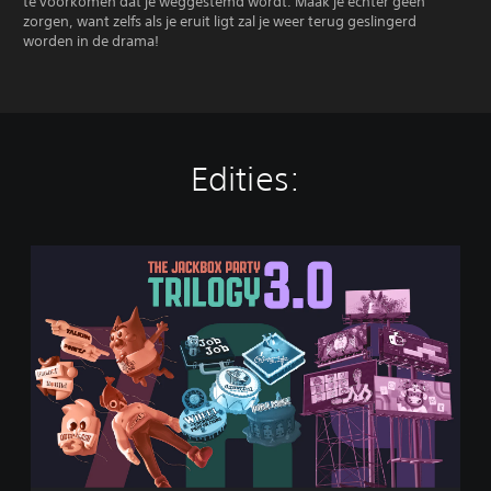
te voorkomen dat je weggestemd wordt. Maak je echter geen
zorgen, want zelfs als je eruit ligt zal je weer terug geslingerd
worden in de drama!
Edities:
T
h
e
J
a
c
k
b
o
x
P
a