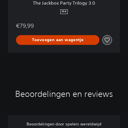
The Jackbox Party Trilogy 3.0
t
y
PS4
T
r
€79,99
i
l
o
Toevoegen aan wagentje
g
y
3
.
0
Beoordelingen en reviews
Beoordelingen door spelers wereldwijd