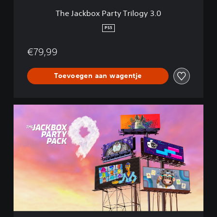
r
The Jackbox Party Trilogy 3.0
t
y
PS5
T
r
€79,99
i
l
o
Toevoegen aan wagentje
g
y
3
.
T
0
h
e
J
a
c
k
b
o
x
P
a