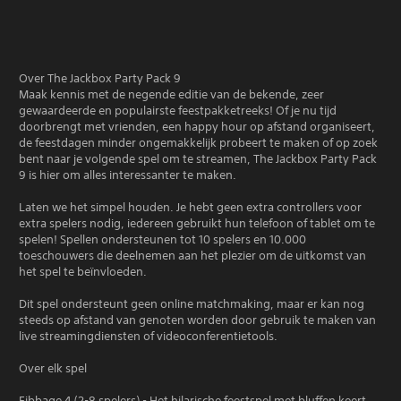
Over The Jackbox Party Pack 9
Maak kennis met de negende editie van de bekende, zeer
gewaardeerde en populairste feestpakketreeks! Of je nu tijd
doorbrengt met vrienden, een happy hour op afstand organiseert,
de feestdagen minder ongemakkelijk probeert te maken of op zoek
bent naar je volgende spel om te streamen, The Jackbox Party Pack
9 is hier om alles interessanter te maken.
Laten we het simpel houden. Je hebt geen extra controllers voor
extra spelers nodig, iedereen gebruikt hun telefoon of tablet om te
spelen! Spellen ondersteunen tot 10 spelers en 10.000
toeschouwers die deelnemen aan het plezier om de uitkomst van
het spel te beïnvloeden.
Dit spel ondersteunt geen online matchmaking, maar er kan nog
steeds op afstand van genoten worden door gebruik te maken van
live streamingdiensten of videoconferentietools.
Over elk spel
Fibbage 4 (2-8 spelers) - Het hilarische feestspel met bluffen keert