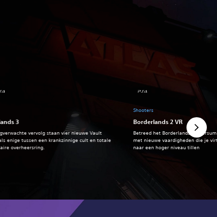
Shooters
lands 3
Borderlands 2 VR
angverwachte vervolg staan vier nieuwe Vault
Betreed het Borderlands-universum 
als enige tussen een krankzinnige cult en totale
met nieuwe vaardigheden die je vir
laire overheersring.
naar een hoger niveau tillen