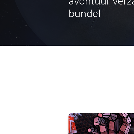
avontuur verz
bundel