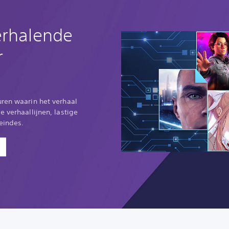
erhalende
r
uren waarin het verhaal
e verhaallijnen, lastige
 eindes.