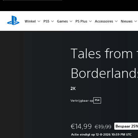
Winkel
PS5
Games
PS Plus
Accessoires
Nieuws
Tales from 
Borderland
2K
Verkrijgbaar op
PS4
€14,99
€19,99
Bespaar 25
Korting ten opzichte 
Actie eindigt op 12-8-2026 10:59 PM UTC