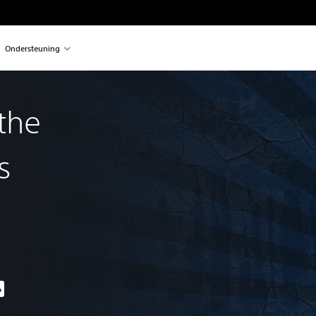
Ondersteuning
the
s
%
van de oorspronkelijke prijs van €19,99