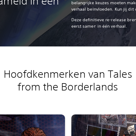
ameld in één
belangrijke keuzes moeten make
verhaal beïnvloeden. Kun jij di
Deze definitieve re-release bren
eerst samen in één verhaal.
Hoofdkenmerken van Tales
from the Borderlands