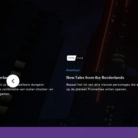
Avontuur
erlands
New Tales from the Borderlands
a is je onvoorspelbare dungeon
Bepaal het lot van drie nieuwe personages die 
e combinatie van looter-shooter- en
op de planeet Promethea willen openen.
-games.