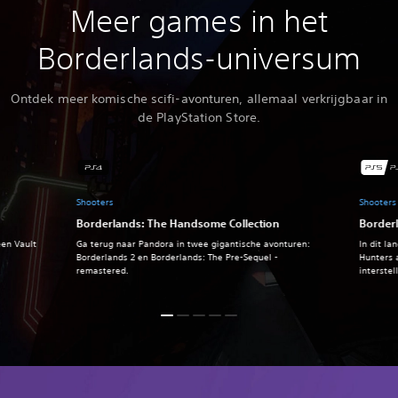
Meer games in het
Borderlands-universum
Ontdek meer komische scifi-avonturen, allemaal verkrijgbaar in
de PlayStation Store.
Shooters
Shooters
Borderlands: The Handsome Collection
Border
een Vault
Ga terug naar Pandora in twee gigantische avonturen:
In dit l
Borderlands 2 en Borderlands: The Pre-Sequel -
Hunters 
remastered.
interstel