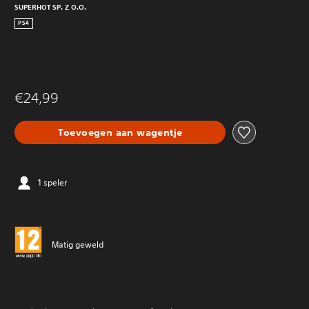
SUPERHOT SP. Z O.O.
PS4
€24,99
Toevoegen aan wagentje
1 speler
Matig geweld