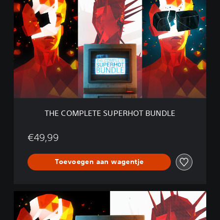
H
E
C
O
M
P
L
E
T
E
S
U
THE COMPLETE SUPERHOT BUNDLE
P
E
R
€49,99
H
O
Toevoegen aan wagentje
T
B
U
N
S
D
U
L
P
E