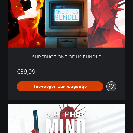
E
R
H
O
T
O
N
E
O
F
SUPERHOT ONE OF US BUNDLE
U
S
B
€39,99
U
N
Toevoegen aan wagentje
D
L
E
S
U
P
E
R