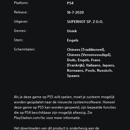
Platform:
PS4
Release:
16-7-2020
Uitgever:
SUPERHOT SP. Z O.O.
Genres:
Uniek
Stem:
Engels
Schermtalen:
Chinees (Traditioneel),
Chinees (Vereenvoudigd),
Duits, Engels, Frans
(Frankrijk), Italiaans, Japans,
Koreaans, Pools, Russisch,
Spaans
Als je deze game op PS5 wilt spelen, moet je systeem mogelijk 
worden geüpdatet naar de nieuwste systeemsoftware. Hoewel 
deze game op PS5 kan worden gespeeld, zijn bepaalde functies 
die op PS4 beschikbaar zijn mogelijk afwezig. Zie 
PlayStation.com/bc voor meer informatie.
Het downloaden van dit product is onderhevig aan de 