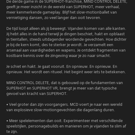
De derde game in de SUPERHOT-franchise, MIND CONTROL DELETE,
geeft je meer inzicht in de wereld van SUPERHOT, meer verhaal,
meer kenmerkende gameplay. Blijf het slow-motionballet van
vernietiging dansen, zo veel langer dan ooit tevoren.
De tijd loopt alleen als jij beweegt. Vijanden komen van alle kanten.
Jij hebt alles in de hand terwijl je dingen beschiet, hakt en opblaast
in tientallen, steeds uitdagender wordende gevechten. Hoe dichter
je bij de kern komt, des te sterker je wordt. Je verzamelt een
arsenaal aan vaardigheden en wapens. Je ontdekt fragmenten van
kostbare kennis over de zingeving waar je zo naar smacht.
Je schiet en hakt. Je gaat vooruit. En opnieuw. En opnieuw. En
opnieuw. Het wordt een ritueel. Het begint weer iets te betekenen.
MIND CONTROL DELETE, dat is gebouwd op de fundamenten van
SUPERHOT en SUPERHOT VR, brengt je meer van dat typische
gevoel van kracht van SUPERHOT.
• Veel groter dan zijn voorgangers. MCD voert je naar een wereld
van explosieve slow-motiongevechten die dagenlang duren.
• Meer spelelementen dan ooit. Experimenteer met verschillende
speelstijlen, personagebuilds en manieren om je vijanden te slim af
te zijn.