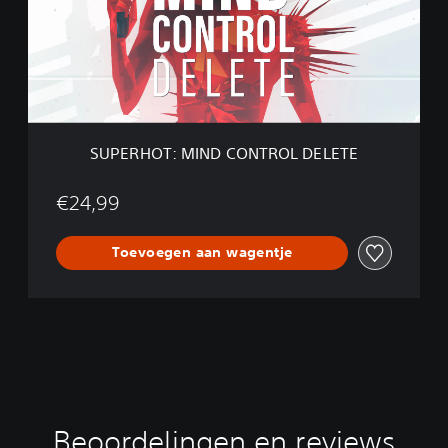
H
O
T
:
M
I
N
D
SUPERHOT: MIND CONTROL DELETE
C
O
N
€24,99
T
R
Toevoegen aan wagentje
O
L
D
E
L
E
T
E
Beoordelingen en reviews