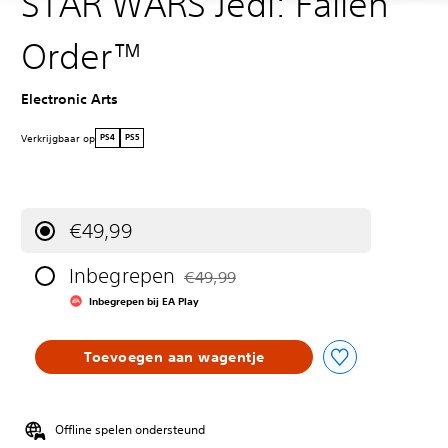
STAR WARS Jedi: Fallen
Order™
Electronic Arts
Verkrijgbaar op
PS4
PS5
€49,99
Inbegrepen
€49,99
Korting ten opzichte van de oorspronkeli
Inbegrepen bij EA Play
Toevoegen aan wagentje
Offline spelen ondersteund