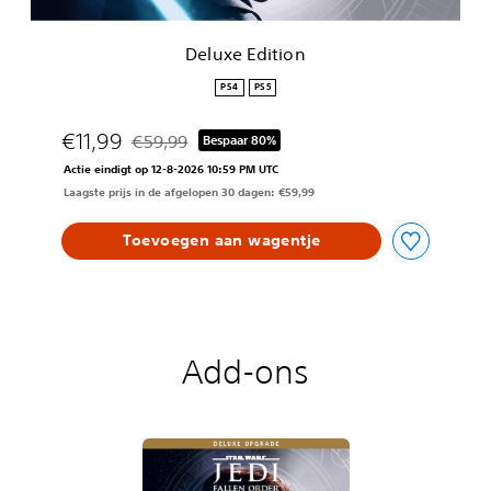
o
n
Deluxe Edition
PS4
PS5
€11,99
€59,99
Bespaar 80%
Korting ten opzichte van de oorspronkelijke prijs 
Actie eindigt op 12-8-2026 10:59 PM UTC
Laagste prijs in de afgelopen 30 dagen: €59,99
Toevoegen aan wagentje
Add-ons