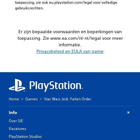
e
i
toepassing, zie ook eu.playstation.com/legal voor volledige 
n
a
r
gebruiksrechten.
i
g
u
t
e
d
d
e
u
e
i
l
w
s
e
o
t
Er zijn bepaalde voorwaarden en beperkingen van
n
z
o
J
toepassing. Zie www.ea.com/nl-nl/legal voor meer
e
e
e
e
informatie.
l
n
w
k
Privacybeleid en EULA van game
z
l
i
u
i
e
j
n
j
z
h
t
n
e
a
d
.
n
e
n
.
a
d
u
G
e
d
r
A
l
Home
Games
Star Wars Jedi: Fallen Order
i
o
a
i
o
t
n
n
-
Info
e
p
g
u
o
Over SIE
a
e
i
n
s
n
t
Vacatures
d
v
b
J
PlayStation Studios
o
e
a