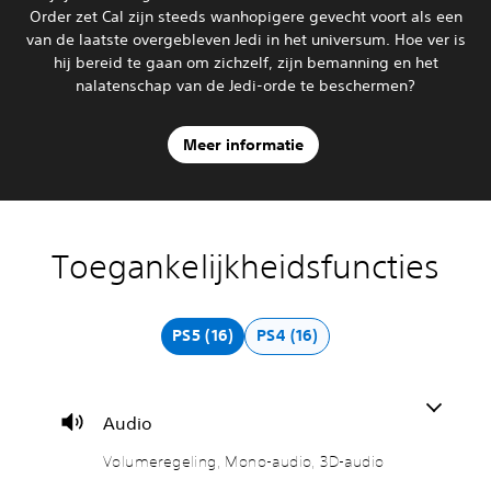
Order zet Cal zijn steeds wanhopigere gevecht voort als een
van de laatste overgebleven Jedi in het universum. Hoe ver is
hij bereid te gaan om zichzelf, zijn bemanning en het
nalatenschap van de Jedi-orde te beschermen?
Meer informatie
Toegankelijkheidsfuncties
V
O
B
A
o
n
e
a
l
d
d
n
u
e
i
p
PS5 (16)
PS4 (16)
m
r
e
a
e
t
n
s
r
i
i
b
e
t
n
a
Audio
g
e
g
r
e
l
s
e
Volumeregeling, Mono-audio, 3D-audio
l
s
e
m