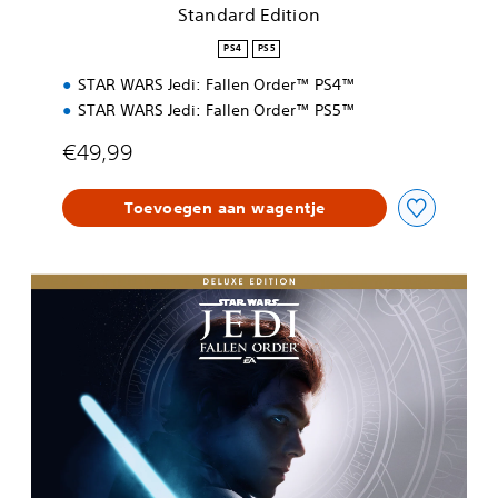
i
Standard Edition
o
n
PS4
PS5
STAR WARS Jedi: Fallen Order™ PS4™
STAR WARS Jedi: Fallen Order™ PS5™
€49,99
Toevoegen aan wagentje
D
e
l
u
x
e
E
d
i
t
i