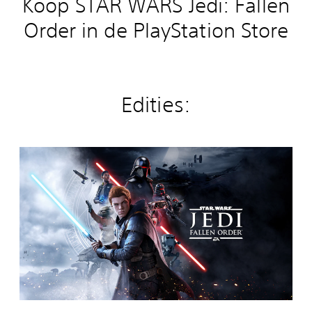
Koop STAR WARS Jedi: Fallen
Order in de PlayStation Store
Edities:
S
t
a
n
d
a
r
d
E
d
i
t