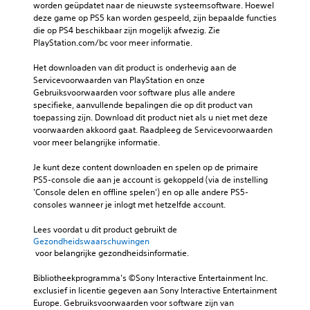
m
a
worden geüpdatet naar de nieuwste systeemsoftware. Hoewel 
e
e
a
l
deze game op PS5 kan worden gespeeld, zijn bepaalde functies 
a
t
n
d
die op PS4 beschikbaar zijn mogelijk afwezig. Zie 
u
z
i
e
PlayStation.com/bc voor meer informatie.
t
e
e
b
e
l
r
e
Het downloaden van dit product is onderhevig aan de 
k
f
w
d
Servicevoorwaarden van PlayStation en onze 
i
d
a
i
Gebruiksvoorwaarden voor software plus alle andere 
e
e
a
e
specifieke, aanvullende bepalingen die op dit product van 
z
g
r
n
toepassing zijn. Download dit product niet als u niet met deze 
e
e
d
i
voorwaarden akkoord gaat. Raadpleeg de Servicevoorwaarden 
n
l
o
n
voor meer belangrijke informatie.
.
u
o
g
i
r
s
Je kunt deze content downloaden en spelen op de primaire 
d
z
V
e
PS5-console die aan je account is gekoppeld (via de instelling 
h
e
e
l
'Console delen en offline spelen') en op alle andere PS5-
o
m
e
r
consoles wanneer je inlogt met hetzelfde account.
o
a
m
e
r
k
e
Lees voordat u dit product gebruikt de 
e
t
k
n
Gezondheidswaarschuwingen
n
.
e
 voor belangrijke gezondheidsinformatie.
t
v
l
e
o
i
Bibliotheekprogramma's ©Sony Interactive Entertainment Inc. 
n
3
u
j
exclusief in licentie gegeven aan Sony Interactive Entertainment 
o
D
k
d
Europe. Gebruiksvoorwaarden voor software zijn van 
p
-