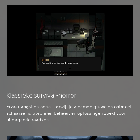
Klassieke survival-horror
Ervaar angst en onrust terwijl je vreemde gruwelen ontmoet,
schaarse hulpbronnen beheert en oplossingen zoekt voor
uitdagende raadsels.