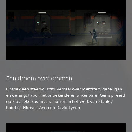
Een droom over dromen
Ontdek een sfeervol scifi-verhaal over identiteit, geheugen
en de angst voor het onbekende en onkenbare. Geïnspireerd
op klassieke kosmische horror en het werk van Stanley
Kubrick, Hideaki Anno en David Lynch.