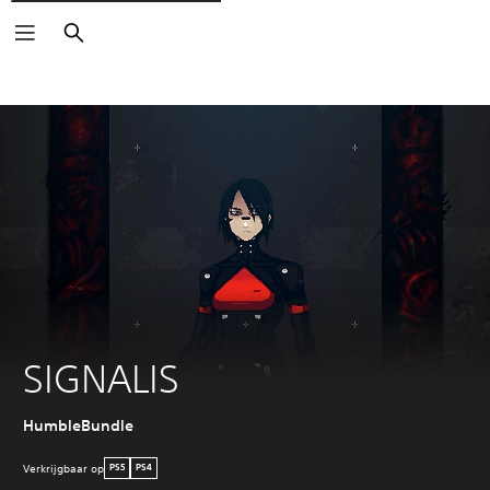
Zoeken
SIGNALIS
HumbleBundle
Verkrijgbaar op
PS5
PS4