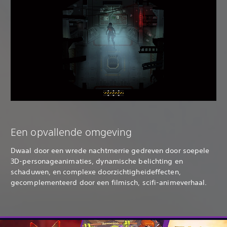
Een opvallende omgeving
Dwaal door een wrede nachtmerrie gedreven door soepele
3D-personageanimaties, dynamische belichting en
schaduwen, en complexe doorzichtigheideffecten,
gecomplementeerd door een filmisch, scifi-animeverhaal.