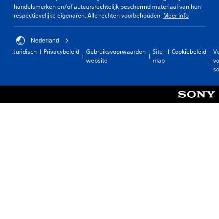
handelsmerken en/of auteursrechtelijk beschermd materiaal van hun
respectievelijke eigenaren. Alle rechten voorbehouden.
Meer info
Nederland
Juridisch
Privacybeleid
Gebruiksvoorwaarden
Site
Cookiebeleid
V
website
map
vo
so