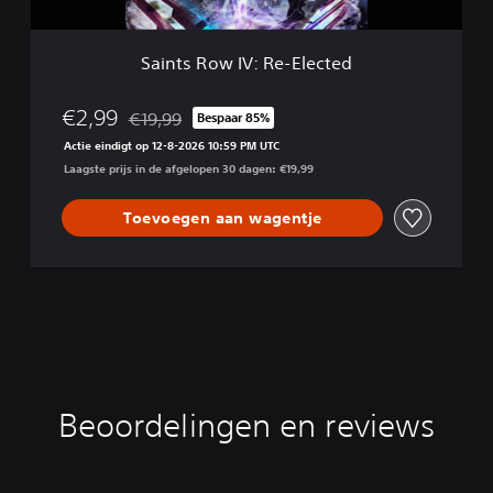
V
e
:
l
R
l
Saints Row IV: Re-Elected
e
-
E
€2,99
€19,99
Bespaar 85%
Korting ten opzichte van de oorspronkelijke prijs 
l
Actie eindigt op 12-8-2026 10:59 PM UTC
e
Laagste prijs in de afgelopen 30 dagen: €19,99
c
t
e
Toevoegen aan wagentje
d
Beoordelingen en reviews