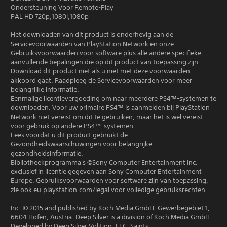
Ondersteuning Voor Remote-Play
PAL HD 720p,1080i,1080p
Het downloaden van dit product is onderhevig aan de
Servicevoorwaarden van PlayStation Network en onze
Gebruiksvoorwaarden voor software plus alle andere specifieke,
aanvullende bepalingen die op dit product van toepassing zijn.
Download dit product niet als u niet met deze voorwaarden
akkoord gaat. Raadpleeg de Servicevoorwaarden voor meer
belangrijke informatie.
Eenmalige licentievergoeding om naar meerdere PS4™-systemen te
downloaden. Voor uw primaire PS4™ is aanmelden bij PlayStation
Network niet vereist om dit te gebruiken, maar het is wel vereist
voor gebruik op andere PS4™-systemen.
Lees voordat u dit product gebruikt de
Gezondheidswaarschuwingen voor belangrijke
gezondheidsinformatie.
Bibliotheekprogramma's ©Sony Computer Entertainment Inc.
exclusief in licentie gegeven aan Sony Computer Entertainment
Europe. Gebruiksvoorwaarden voor software zijn van toepassing,
zie ook eu.playstation.com/legal voor volledige gebruiksrechten.
Inc. © 2015 and published by Koch Media GmbH, Gewerbegebiet 1,
6604 Höfen, Austria. Deep Silver is a division of Koch Media GmbH.
Developed by Deep Silver Volition, LLC. Saints