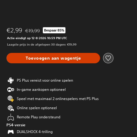
€2,99
€19,99
Bespaar 85%
Korting ten opzichte van de oorspronkelijke prijs van €1
Actie eindigt op 12-8-2026 10:59 PM UTC
Laagste prijs in de afgelopen 30 dagen: €19,99
Toevoegen aan wagentje
PS Plus vereist voor online spelen
In-game aankopen optioneel
Speel met maximaal 2 onlinespelers met PS Plus
Online spelen optioneel
Remote Play ondersteund
PS4-versie
DUALSHOCK 4-trilling