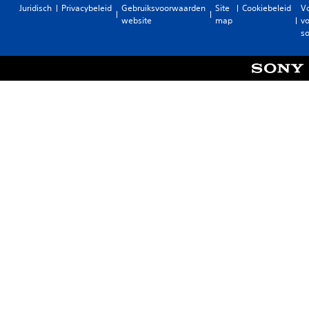
Juridisch
Privacybeleid
Gebruiksvoorwaarden
Site
Cookiebeleid
V
website
map
vo
so