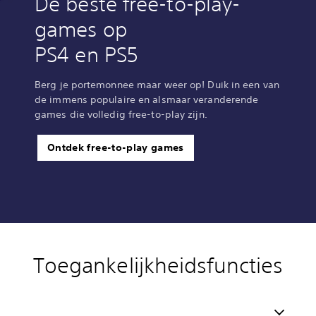
De beste free-to-play-
games op
PS4 en PS5
Berg je portemonnee maar weer op! Duik in een van
de immens populaire en alsmaar veranderende
games die volledig free-to-play zijn.
Ontdek free-to-play games
Toegankelijkheidsfuncties
V
o
l
u