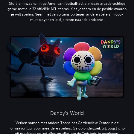
Stort je in waanzinnige American football-actie in deze arcade-achtige
game met alle 32 officiële NFL-teams. Kies je team en de positie waarop
je wilt spelen. Neem het vervolgens op tegen andere spelers in 6v6-
multiplayer en leid je team naar de endzone.
Dandy's World
Verken samen met andere Toons het Gardenview Center in dit
horroravontuur voor meerdere spelers. Ga op onderzoek uit, oogst ichor
uit machines en zet alles op alles om de Twisteds te overleven.