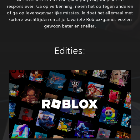
responsiever. Ga op verkenning, neem het op tegen anderen
of ga op levensgevaarlijke missies. Je doet het allemaal met
kortere wachttijden en al je favoriete Roblox-games voelen
gewoon beter en sneller.
Edities:
R
o
b
l
o
x