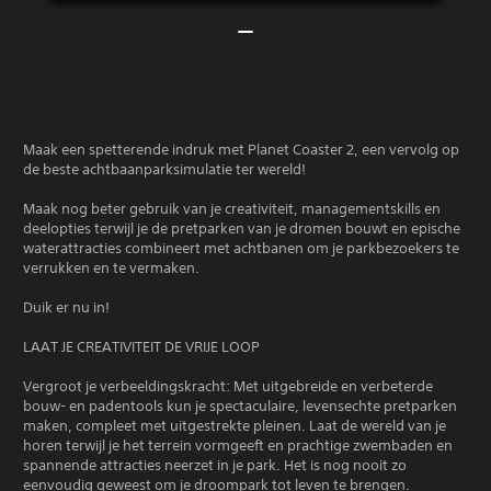
Maak een spetterende indruk met Planet Coaster 2, een vervolg op
de beste achtbaanparksimulatie ter wereld!
Maak nog beter gebruik van je creativiteit, managementskills en
deelopties terwijl je de pretparken van je dromen bouwt en epische
waterattracties combineert met achtbanen om je parkbezoekers te
verrukken en te vermaken.
Duik er nu in!
LAAT JE CREATIVITEIT DE VRIJE LOOP
Vergroot je verbeeldingskracht: Met uitgebreide en verbeterde
bouw- en padentools kun je spectaculaire, levensechte pretparken
maken, compleet met uitgestrekte pleinen. Laat de wereld van je
horen terwijl je het terrein vormgeeft en prachtige zwembaden en
spannende attracties neerzet in je park. Het is nog nooit zo
eenvoudig geweest om je droompark tot leven te brengen.