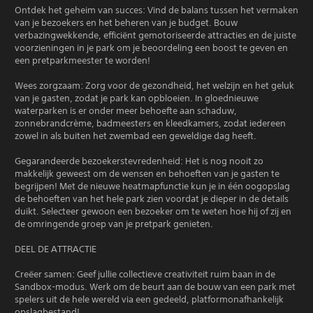
Ontdek het geheim van succes: Vind de balans tussen het vermaken
van je bezoekers en het beheren van je budget. Bouw
verbazingwekkende, efficiënt gemotoriseerde attracties en de juiste
voorzieningen in je park om je beoordeling een boost te geven en
een pretparkmeester te worden!
Wees zorgzaam: Zorg voor de gezondheid, het welzijn en het geluk
van je gasten, zodat je park kan opbloeien. In gloednieuwe
waterparken is er onder meer behoefte aan schaduw,
zonnebrandcrème, badmeesters en kleedkamers, zodat iedereen
zowel in als buiten het zwembad een geweldige dag heeft.
Gegarandeerde bezoekerstevredenheid: Het is nog nooit zo
makkelijk geweest om de wensen en behoeften van je gasten te
begrijpen! Met de nieuwe heatmapfunctie kun je in één oogopslag
de behoeften van het hele park zien voordat je dieper in de details
duikt. Selecteer gewoon een bezoeker om te weten hoe hij of zij en
de omringende groep van je pretpark genieten.
DEEL DE ATTRACTIE
Creëer samen: Geef jullie collectieve creativiteit ruim baan in de
Sandbox-modus. Werk om de beurt aan de bouw van een park met
spelers uit de hele wereld via een gedeeld, platformonafhankelijk
opslagbestand!