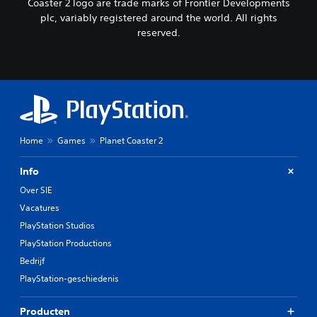
Coaster 2 logo are trade marks of Frontier Developments
plc, variably registered around the world. All rights
reserved.
Home
Games
Planet Coaster 2
Info
Over SIE
Vacatures
PlayStation Studios
PlayStation Productions
Bedrijf
PlayStation-geschiedenis
Producten