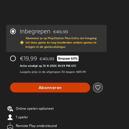
Inbegrepen
€49,99
Korting ten opzichte van de oorspronkeli
Abonneer je op PlayStation Plus Extra om toegang
tot deze game en nog honderden andere games te
krijgen in de gamecatalogus
€19,99
€49,99
Bespaar 60%
Korting ten opzichte van de oorspronkelijke pri
Actie eindigt op 12-8-2026 10:59 PM UTC
Laagste prijs in de afgelopen 30 dagen: €49,99
Abonneren
Online spelen optioneel
1 speler
Remote Play ondersteund