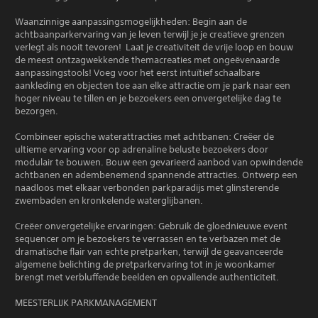
Waanzinnige aanpassingsmogelijkheden: Begin aan de
achtbaanparkervaring van je leven terwijl je je creatieve grenzen
verlegt als nooit tevoren! Laat je creativiteit de vrije loop en bouw
de meest ontzagwekkende themacreaties met ongeëvenaarde
aanpassingstools! Voeg voor het eerst intuïtief schaalbare
aankleding en objecten toe aan elke attractie om je park naar een
hoger niveau te tillen en je bezoekers een onvergetelijke dag te
bezorgen.
Combineer epische waterattracties met achtbanen: Creëer de
ultieme ervaring voor op adrenaline beluste bezoekers door
modulair te bouwen. Bouw een gevarieerd aanbod van opwindende
achtbanen en adembenemend spannende attracties. Ontwerp een
naadloos met elkaar verbonden parkparadijs met glinsterende
zwembaden en kronkelende waterglijbanen.
Creëer onvergetelijke ervaringen: Gebruik de gloednieuwe event
sequencer om je bezoekers te verrassen en te verbazen met de
dramatische flair van echte pretparken, terwijl de geavanceerde
algemene belichting de pretparkervaring tot in je woonkamer
brengt met verbluffende beelden en opvallende authenticiteit.
MEESTERLIJK PARKMANAGEMENT