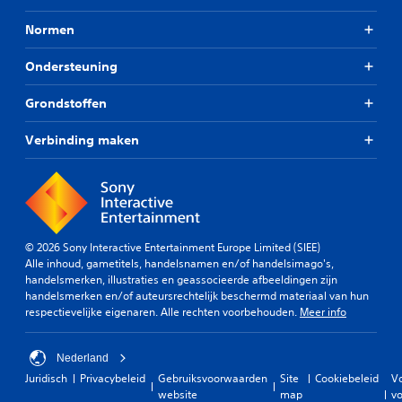
Normen
Ondersteuning
Grondstoffen
Verbinding maken
© 2026 Sony Interactive Entertainment Europe Limited (SIEE)
Alle inhoud, gametitels, handelsnamen en/of handelsimago's,
handelsmerken, illustraties en geassocieerde afbeeldingen zijn
handelsmerken en/of auteursrechtelijk beschermd materiaal van hun
respectievelijke eigenaren. Alle rechten voorbehouden.
Meer info
Nederland
Juridisch
Privacybeleid
Gebruiksvoorwaarden
Site
Cookiebeleid
V
website
map
vo