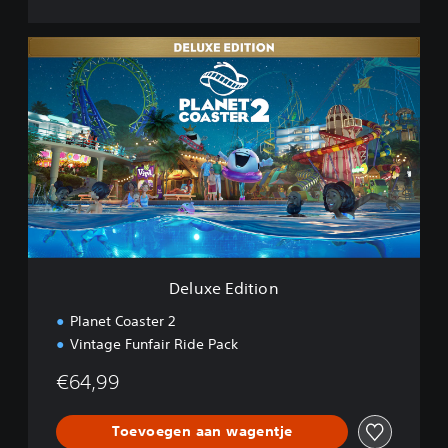
D
e
l
u
x
e
E
d
i
t
i
o
n
Deluxe Edition
Planet Coaster 2
Vintage Funfair Ride Pack
€64,99
Toevoegen aan wagentje