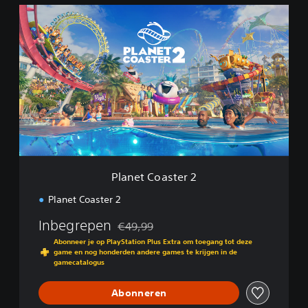
P
l
a
n
e
t
C
o
a
s
t
e
r
Planet Coaster 2
2
Planet Coaster 2
Inbegrepen
€49,99
Korting ten opzichte van de oorspronkelijk
Abonneer je op PlayStation Plus Extra om toegang tot deze
game en nog honderden andere games te krijgen in de
gamecatalogus
Abonneren