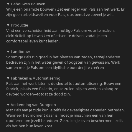
▼ Gebouwen Bouwen
Wil je een piramide bouwen? Zet een leger van Pals aan het werk. Er
zijn geen arbeidswetten voor Pals, dus benut ze zoveel je wilt.
▼ Productie
Vind een verscheidenheid aan nuttige Pals om vuur te maken,
elektriciteit op te wekken of ertsen te delven, zodat je een
comfortabel leven kunt leiden.
▼ Landbouw
Sommige Pals zijn goed in het planten van zaden, terwijl anderen
bedreven zijn in het water geven of oogsten van gewassen. Werk
samen met je Pals om een idyllische boerderij te creëren.
▼ Fabrieken & Automatisering
Pals aan het werk laten is de sleutel tot automatisering. Bouw een
fabriek, plaats een Pal erin, en ze zullen blijven werken zolang ze
gevoed worden—totdat ze dood zijn.
▼ Verkenning van Dungeon
Met Pals aan je zijde kun je zelfs de gevaarlijkste gebieden betreden.
Wanneer het moment daar is, moet je misschien een van hen
opofferen om jezelf te redden. Ze zullen je leven beschermen—zelfs
als het hen hun leven kost.