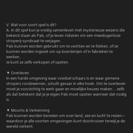
V. Wat voor soort spel is dit?
A. In dit spel kun je vredig samenleven met mysterieuze wezens die
bekend staan als Pals, of je leven riskeren om een meedogenloze
stroperij-syndicaat te verjagen.
Pals kunnen worden gebruikt om te vechten en te fokken, of ze
kunnen worden ingezet om op boerderijen of in fabrieken te
werken.
Je kunt ze zelfs verkopen of opeten.
▼ Overleven
In een harde omgeving waar voedsel schaars is en waar gemene
stropers rondzwerven, schuilt gevaar in elke hoek. Om te overleven
moet je voorzichtig te werk gaan en moeilijke keuzes maken... zelfs
als dat betekent dat je je eigen Pals moet opeten wanneer dat nodig
is.
▼ Mounts & Verkenning
Pals kunnen worden bereden om over land, zee en lucht te reizen—
waardoor je alle soorten omgevingen kunt doorkruisen terwijl je de
wereld verkent.