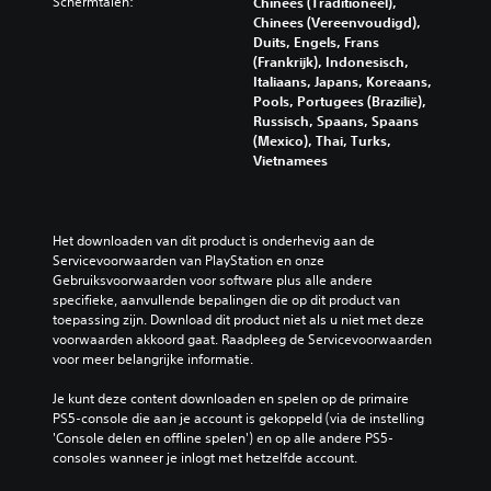
e
Schermtalen:
Chinees (Traditioneel),
d
l
Chinees (Vereenvoudigd),
m
i
Duits, Engels, Frans
o
n
(Frankrijk), Indonesisch,
e
g
Italiaans, Japans, Koreaans,
i
o
Pools, Portugees (Brazilië),
l
f
Russisch, Spaans, Spaans
i
j
(Mexico), Thai, Turks,
j
e
Vietnamees
k
k
h
u
e
n
i
t
Het downloaden van dit product is onderhevig aan de 
d
b
Servicevoorwaarden van PlayStation en onze 
s
e
Gebruiksvoorwaarden voor software plus alle andere 
n
p
specifieke, aanvullende bepalingen die op dit product van 
i
a
toepassing zijn. Download dit product niet als u niet met deze 
v
a
voorwaarden akkoord gaat. Raadpleeg de Servicevoorwaarden 
e
l
voor meer belangrijke informatie.
a
d
u
e
Je kunt deze content downloaden en spelen op de primaire 
t
b
PS5-console die aan je account is gekoppeld (via de instelling 
e
e
'Console delen en offline spelen') en op alle andere PS5-
k
d
consoles wanneer je inlogt met hetzelfde account.
i
i
e