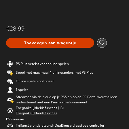
€28,99
Toevoegen aan wagentje
PS Plus vereist voor online spelen
Speel met maximaal 4 onlinespelers met PS Plus
Online spelen optioneel
1 speler
Streamen via de cloud op je PS5 en op de PS Portal wordt alleen
ondersteund met een Premium-abonnement
Toegankelijkheidsfuncties (13)
Toegankelijkheidsfuncties
PS5-versie
Trilfunctie ondersteund (DualSense draadloze controller)