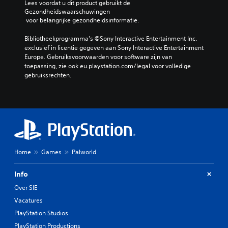
e
Lees voordat u dit product gebruikt de 
z
n
Gezondheidswaarschuwingen
e
i
 voor belangrijke gezondheidsinformatie.
n
n
.
g
Bibliotheekprogramma's ©Sony Interactive Entertainment Inc. 
s
exclusief in licentie gegeven aan Sony Interactive Entertainment 
B
e
Europe. Gebruiksvoorwaarden voor software zijn van 
e
l
toepassing, zie ook eu.playstation.com/legal voor volledige 
e
d
gebruiksrechten.
m
i
e
e
n
n
t
i
e
n
n
g
o
s
p
Home
Games
Palworld
e
n
i
l
Info
e
e
u
m
Over SIE
w
e
Vacatures
t
n
o
PlayStation Studios
t
e
PlayStation Productions
e