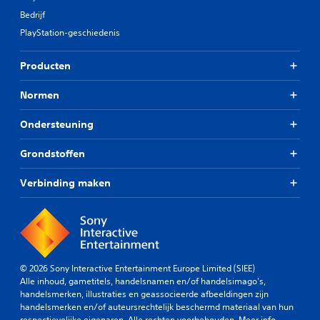
w
n
Bedrijf
i
b
j
PlayStation-geschiedenis
z
e
e
k
Producten
n
i
.
j
Normen
k
A
e
Ondersteuning
a
n
n
J
Grondstoffen
p
e
a
k
Verbinding maken
u
s
n
b
t
a
d
r
e
e
b
j
e
© 2026 Sony Interactive Entertainment Europe Limited (SIEE)
o
d
Alle inhoud, gametitels, handelsnamen en/of handelsimago's,
y
i
handelsmerken, illustraties en geassocieerde afbeeldingen zijn
s
e
handelsmerken en/of auteursrechtelijk beschermd materiaal van hun
n
t
respectievelijke eigenaren. Alle rechten voorbehouden.
Meer info