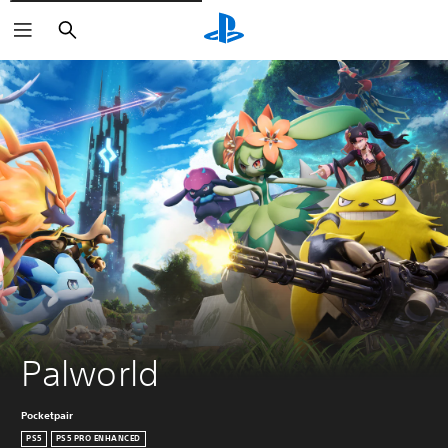
Zoeken
Palworld
Pocketpair
PS5
PS5 PRO ENHANCED