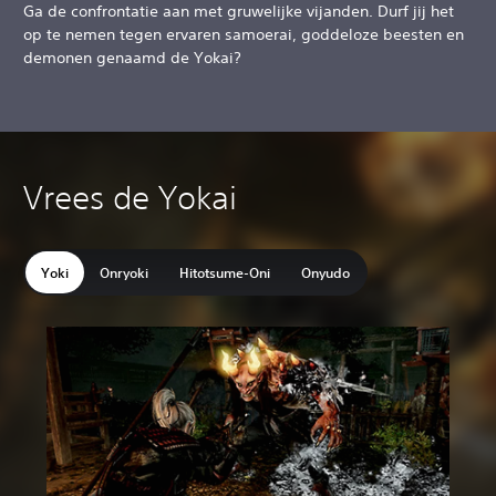
Ga de confrontatie aan met gruwelijke vijanden. Durf jij het
op te nemen tegen ervaren samoerai, goddeloze beesten en
demonen genaamd de Yokai?
Vrees de Yokai
Yoki
Onryoki
Hitotsume-Oni
Onyudo