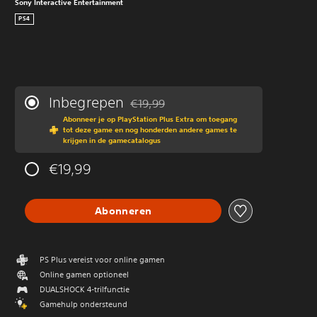
Sony Interactive Entertainment
PS4
Inbegrepen
€19,99
Korting ten opzichte van de oorspronkeli
Abonneer je op PlayStation Plus Extra om toegang
tot deze game en nog honderden andere games te
krijgen in de gamecatalogus
€19,99
Abonneren
PS Plus vereist voor online gamen
Online gamen optioneel
DUALSHOCK 4-trilfunctie
Gamehulp ondersteund