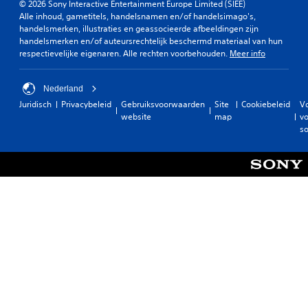
© 2026 Sony Interactive Entertainment Europe Limited (SIEE)
Alle inhoud, gametitels, handelsnamen en/of handelsimago's,
handelsmerken, illustraties en geassocieerde afbeeldingen zijn
handelsmerken en/of auteursrechtelijk beschermd materiaal van hun
respectievelijke eigenaren. Alle rechten voorbehouden.
Meer info
Nederland
Juridisch
Privacybeleid
Gebruiksvoorwaarden
Site
Cookiebeleid
V
website
map
vo
so