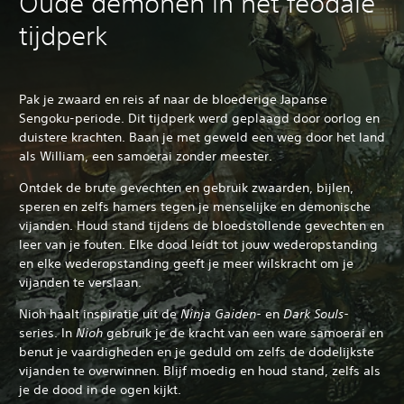
Oude demonen in het feodale
tijdperk
Pak je zwaard en reis af naar de bloederige Japanse
Sengoku-periode. Dit tijdperk werd geplaagd door oorlog en
duistere krachten. Baan je met geweld een weg door het land
als William, een samoerai zonder meester.
Ontdek de brute gevechten en gebruik zwaarden, bijlen,
speren en zelfs hamers tegen je menselijke en demonische
vijanden. Houd stand tijdens de bloedstollende gevechten en
leer van je fouten. Elke dood leidt tot jouw wederopstanding
en elke wederopstanding geeft je meer wilskracht om je
vijanden te verslaan.
Nioh haalt inspiratie uit de
Ninja Gaiden-
en
Dark Souls-
series. In
Nioh
gebruik je de kracht van een ware samoerai en
benut je vaardigheden en je geduld om zelfs de dodelijkste
vijanden te overwinnen. Blijf moedig en houd stand, zelfs als
je de dood in de ogen kijkt.