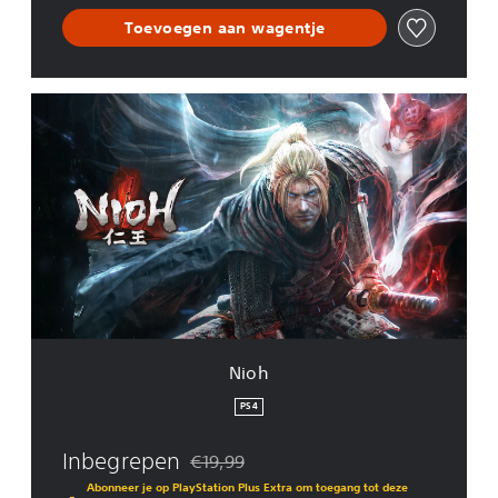
n
Toevoegen aan wagentje
N
i
o
h
Nioh
PS4
Inbegrepen
€19,99
Korting ten opzichte van de oorspronkelijk
Abonneer je op PlayStation Plus Extra om toegang tot deze