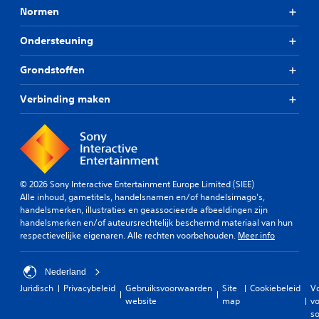
Normen
Ondersteuning
Grondstoffen
Verbinding maken
© 2026 Sony Interactive Entertainment Europe Limited (SIEE)
Alle inhoud, gametitels, handelsnamen en/of handelsimago's,
handelsmerken, illustraties en geassocieerde afbeeldingen zijn
handelsmerken en/of auteursrechtelijk beschermd materiaal van hun
respectievelijke eigenaren. Alle rechten voorbehouden.
Meer info
Nederland
Juridisch
Privacybeleid
Gebruiksvoorwaarden
Site
Cookiebeleid
V
website
map
vo
so