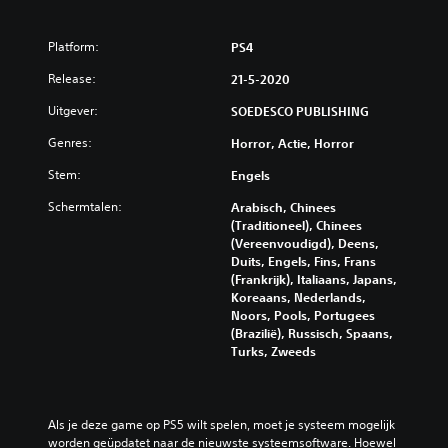
Platform:
PS4
Release:
21-5-2020
Uitgever:
SOEDESCO PUBLISHING
Genres:
Horror, Actie, Horror
Stem:
Engels
Schermtalen:
Arabisch, Chinees
(Traditioneel), Chinees
(Vereenvoudigd), Deens,
Duits, Engels, Fins, Frans
(Frankrijk), Italiaans, Japans,
Koreaans, Nederlands,
Noors, Pools, Portugees
(Brazilië), Russisch, Spaans,
Turks, Zweeds
Als je deze game op PS5 wilt spelen, moet je systeem mogelijk 
worden geüpdatet naar de nieuwste systeemsoftware. Hoewel 