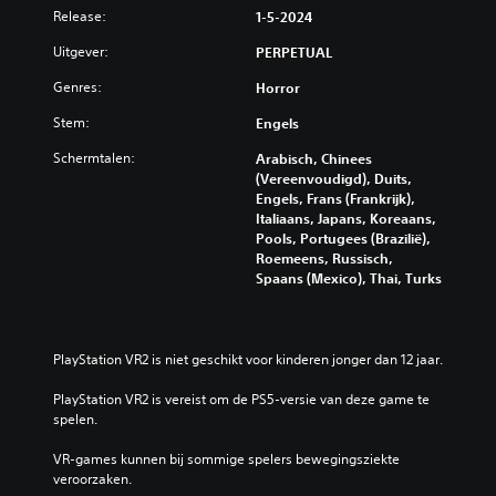
Release:
1-5-2024
Uitgever:
PERPETUAL
Genres:
Horror
Stem:
Engels
Schermtalen:
Arabisch, Chinees
(Vereenvoudigd), Duits,
Engels, Frans (Frankrijk),
Italiaans, Japans, Koreaans,
Pools, Portugees (Brazilië),
Roemeens, Russisch,
Spaans (Mexico), Thai, Turks
PlayStation VR2 is niet geschikt voor kinderen jonger dan 12 jaar.
PlayStation VR2 is vereist om de PS5-versie van deze game te 
spelen.
VR-games kunnen bij sommige spelers bewegingsziekte 
veroorzaken.