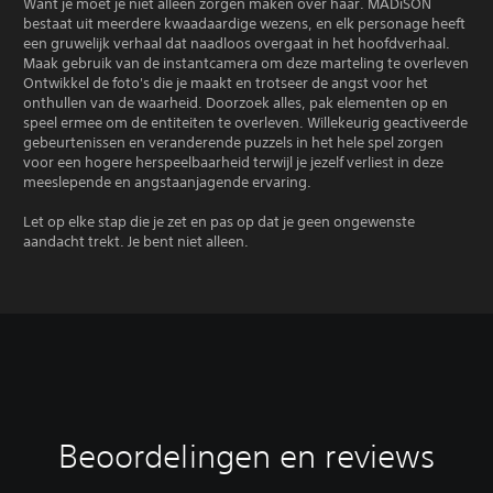
Want je moet je niet alleen zorgen maken over haar. MADiSON
bestaat uit meerdere kwaadaardige wezens, en elk personage heeft
een gruwelijk verhaal dat naadloos overgaat in het hoofdverhaal.
Maak gebruik van de instantcamera om deze marteling te overleven
Ontwikkel de foto's die je maakt en trotseer de angst voor het
onthullen van de waarheid. Doorzoek alles, pak elementen op en
speel ermee om de entiteiten te overleven. Willekeurig geactiveerde
gebeurtenissen en veranderende puzzels in het hele spel zorgen
voor een hogere herspeelbaarheid terwijl je jezelf verliest in deze
meeslepende en angstaanjagende ervaring.
Let op elke stap die je zet en pas op dat je geen ongewenste
aandacht trekt. Je bent niet alleen.
Beoordelingen en reviews