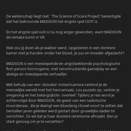
De wetenschap liegt niet. 'The Science of Scare Project' bevestigde
dat het bekroonde MADiSON het engste spel OOIT is.
En het engste spel ooit is nu nog enger geworden, want MADiSON
de remake komt in VR.
Wat zou jij doen als je wakker werd, opgesloten in een donkere
kamer met je handen onder het bloed, je zus en moeder afgeslacht?
MADiSON is een meeslepende en angstwekkende psychologische
first-person horrorgame, met verontrustende gameplay en een
akelige en meeslepende verhaallijn.
Met behulp van een 'duivelse' instantcamera verbind je de
menselijke wereld met het hiernamaals. Los puzzels op, verken je
omgeving en het belangrijkste: overleef. Tijdens je reis word je
achtervolgd door MADiSON, de geest van een sadistische
moordenaar, die je dwingt een bloederig ritueel voort te zetten dat
tientallen jaren geleden werd gestart door gruwelijke daden te
verrichten. Ze wil dat je haar duistere ceremonie afmaakt. Ben je
sterk genoeg om je te verzetten?