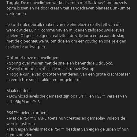
Toggle. De nieuwelingen werken samen met Sackboy® om puzzels
op te lossen en de door creativiteit aangedreven planeet Bunkum te
verkennen.
Je kunt ook gebruik maken van de eindeloze creativiteit van de
wereldwijde LBP™-community en miljoenen zelfgebouwde levels
spelen. Of geef je eigen creativiteit de vrije loop en ga aan de slag
met de gloednieuwe hulpmiddelen om eenvoudig en snel je eigen
spellen te ontwerpen.
Ontmoet onze nieuwelingen:
• Spring over muren met de snelle en behendige OddSock.
• Zweef door de lucht als de majestueuze Swoop.
• Toggle kun je van grootte veranderen, van een grote krachtpatser
in een lichte snelle rakker en omgekeerd.
Maak en deel:
• Download levels die gemaakt zijn op PS4™- en PS3™-versies van
LittleBigPlanet™ 3.
PS4™-spelers kunnen:
• Met de PS4™ SHARE-toets hun creaties en gameplay-video's de
wereld insturen.
• Hun eigen levels met de PS4™-headset van eigen geluiden of hun
stem voorzien.