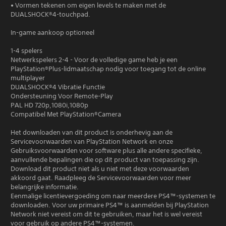
• Vormen tekenen om eigen levels te maken met de
DUALSHOCK®4-touchpad.
In-game aankoop optioneel
1-4 spelers
Netwerkspelers 2-4 - Voor de volledige game heb je een
PlayStation®Plus-lidmaatschap nodig voor toegang tot de online
multiplayer
DUALSHOCK®4 Vibratie Functie
Ondersteuning Voor Remote-Play
PAL HD 720p,1080i,1080p
Compatibel Met PlayStation®Camera
Het downloaden van dit product is onderhevig aan de
Servicevoorwaarden van PlayStation Network en onze
Gebruiksvoorwaarden voor software plus alle andere specifieke,
aanvullende bepalingen die op dit product van toepassing zijn.
Download dit product niet als u niet met deze voorwaarden
akkoord gaat. Raadpleeg de Servicevoorwaarden voor meer
belangrijke informatie.
Eenmalige licentievergoeding om naar meerdere PS4™-systemen te
downloaden. Voor uw primaire PS4™ is aanmelden bij PlayStation
Network niet vereist om dit te gebruiken, maar het is wel vereist
voor gebruik op andere PS4™-systemen.