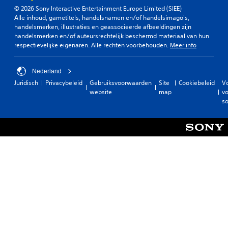
© 2026 Sony Interactive Entertainment Europe Limited (SIEE)
Alle inhoud, gametitels, handelsnamen en/of handelsimago's,
handelsmerken, illustraties en geassocieerde afbeeldingen zijn
handelsmerken en/of auteursrechtelijk beschermd materiaal van hun
respectievelijke eigenaren. Alle rechten voorbehouden.
Meer info
Nederland
Juridisch
Privacybeleid
Gebruiksvoorwaarden
Site
Cookiebeleid
V
website
map
vo
so