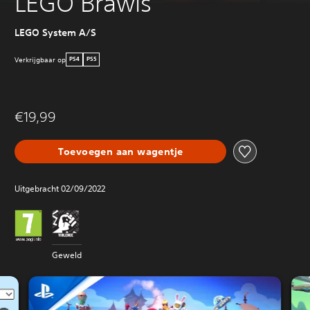
LEGO Brawls
LEGO System A/S
Verkrijgbaar op
PS4
PS5
€19,99
Toevoegen aan wagentje
Uitgebracht 02/09/2022
Geweld