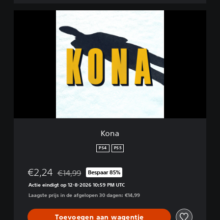
K
o
n
a
Kona
PS4
PS5
€2,24
€14,99
Bespaar 85%
Korting ten opzichte van de oorspronkelijke prijs 
Actie eindigt op 12-8-2026 10:59 PM UTC
Laagste prijs in de afgelopen 30 dagen: €14,99
Toevoegen aan wagentje