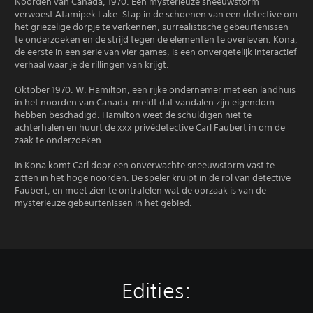
Noorden van Canada, 1970. Een mysterieuze sneeuwstorm
verwoest Atamipek Lake. Stap in de schoenen van een detective om
het griezelige dorpje te verkennen, surrealistische gebeurtenissen
te onderzoeken en de strijd tegen de elementen te overleven. Kona,
de eerste in een serie van vier games, is een onvergetelijk interactief
verhaal waar je de rillingen van krijgt.
Oktober 1970. W. Hamilton, een rijke ondernemer met een landhuis
in het noorden van Canada, meldt dat vandalen zijn eigendom
hebben beschadigd. Hamilton weet de schuldigen niet te
achterhalen en huurt de xxx privédetective Carl Faubert in om de
zaak te onderzoeken.
In Kona komt Carl door een onverwachte sneeuwstorm vast te
zitten in het hoge noorden. De speler kruipt in de rol van detective
Faubert, en moet zien te ontrafelen wat de oorzaak is van de
mysterieuze gebeurtenissen in het gebied.
Edities: