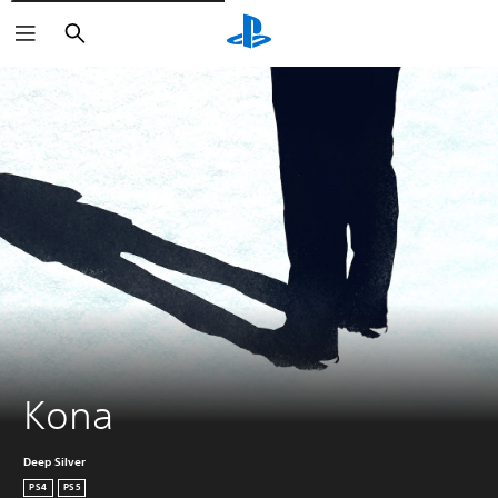
Zoeken
Kona
Deep Silver
PS4
PS5