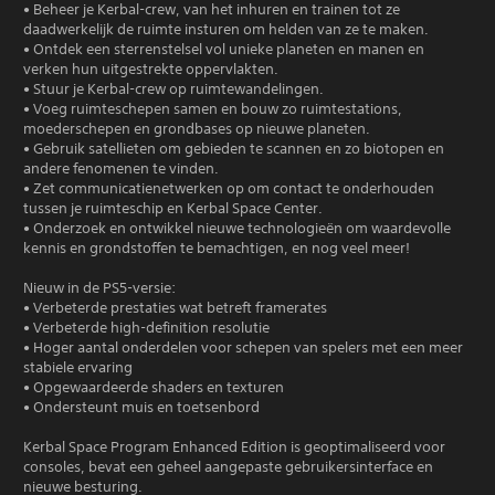
• Beheer je Kerbal-crew, van het inhuren en trainen tot ze
daadwerkelijk de ruimte insturen om helden van ze te maken.
• Ontdek een sterrenstelsel vol unieke planeten en manen en
verken hun uitgestrekte oppervlakten.
• Stuur je Kerbal-crew op ruimtewandelingen.
• Voeg ruimteschepen samen en bouw zo ruimtestations,
moederschepen en grondbases op nieuwe planeten.
• Gebruik satellieten om gebieden te scannen en zo biotopen en
andere fenomenen te vinden.
• Zet communicatienetwerken op om contact te onderhouden
tussen je ruimteschip en Kerbal Space Center.
• Onderzoek en ontwikkel nieuwe technologieën om waardevolle
kennis en grondstoffen te bemachtigen, en nog veel meer!
Nieuw in de PS5-versie:
• Verbeterde prestaties wat betreft framerates
• Verbeterde high-definition resolutie
• Hoger aantal onderdelen voor schepen van spelers met een meer
stabiele ervaring
• Opgewaardeerde shaders en texturen
• Ondersteunt muis en toetsenbord
Kerbal Space Program Enhanced Edition is geoptimaliseerd voor
consoles, bevat een geheel aangepaste gebruikersinterface en
nieuwe besturing.