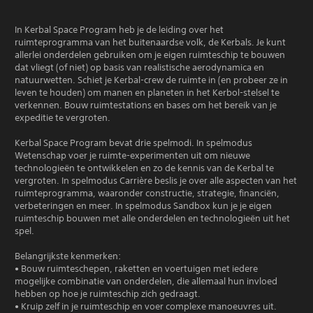
In Kerbal Space Program heb je de leiding over het
ruimteprogramma van het buitenaardse volk, de Kerbals. Je kunt
allerlei onderdelen gebruiken om je eigen ruimteschip te bouwen
dat vliegt (of niet) op basis van realistische aerodynamica en
natuurwetten. Schiet je Kerbal-crew de ruimte in (en probeer ze in
leven te houden) om manen en planeten in het Kerbol-stelsel te
verkennen. Bouw ruimtestations en bases om het bereik van je
expeditie te vergroten.
Kerbal Space Program bevat drie spelmodi. In spelmodus
Wetenschap voer je ruimte-experimenten uit om nieuwe
technologieën te ontwikkelen en zo de kennis van de Kerbal te
vergroten. In spelmodus Carrière beslis je over alle aspecten van het
ruimteprogramma, waaronder constructie, strategie, financiën,
verbeteringen en meer. In spelmodus Sandbox kun je je eigen
ruimteschip bouwen met alle onderdelen en technologieën uit het
spel.
Belangrijkste kenmerken:
• Bouw ruimteschepen, raketten en voertuigen met iedere
mogelijke combinatie van onderdelen, die allemaal hun invloed
hebben op hoe je ruimteschip zich gedraagt.
• Kruip zelf in je ruimteschip en voer complexe manoeuvres uit.