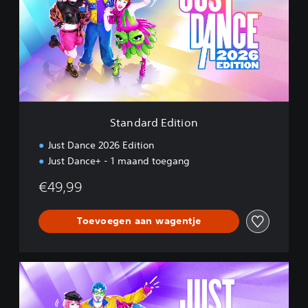
d
a
r
d
E
d
i
t
i
Standard Edition
o
n
Just Dance 2026 Edition
Just Dance+ - 1 maand toegang
€49,99
Toevoegen aan wagentje
D
e
l
u