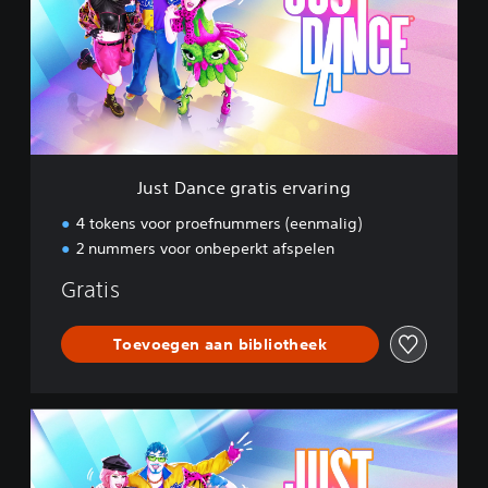
D
a
n
c
e
g
r
a
t
Just Dance gratis ervaring
i
s
4 tokens voor proefnummers (eenmalig)
e
2 nummers voor onbeperkt afspelen
r
v
Gratis
a
r
i
Toevoegen aan bibliotheek
n
g
S
t
a
n