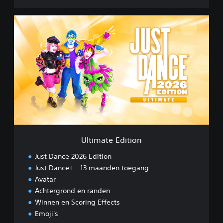
U
l
t
i
m
a
t
e
E
d
i
t
i
Ultimate Edition
o
n
Just Dance 2026 Edition
Just Dance+ - 13 maanden toegang
Avatar
Achtergrond en randen
Winnen en Scoring Effects
Emoji's