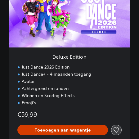
x
e
E
d
i
t
i
o
n
Deluxe Edition
Just Dance 2026 Edition
Just Dance+ - 4 maanden toegang
Avatar
Achtergrond en randen
Winnen en Scoring Effects
Emoji's
€59,99
Toevoegen aan wagentje