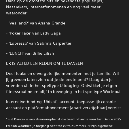
Dans op de grootste hits en bekendste popliedjes,
klassiekers, internetfenomenen en nog veel meer,
waaronder:
‎- 'yes, and?' van Ariana Grande
‎- 'Poker Face' van Lady Gaga
‎- 'Espresso' van Sabrina Carpenter
‎- 'LUNCH' van Billie Eilish
ER IS ALTIJD EEN REDEN OM TE DANSEN
Deel leuke en onvergetelijke momenten met je familie. Wil
jij gewoon laten zien dat je de beste bent? Daag dan je
vrienden uit in het speltype Uitdaging. Ontwikkel je eigen
fitnessroutine en blijf in beweging in het speltype Work-out.
Internetverbinding, Ubisoft-account, toepasselijk console-
account en platformabonnement (apart verkrijgbaar) vereist.
‎*Just Dance+ is een streamingdienst die beschikbaar is voor Just Dance 2025
Edition waarmee je toegang hebt tot extra nummers. Er zijn algemene