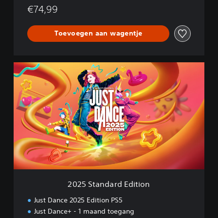
€74,99
Toevoegen aan wagentje
2
0
2
5
S
t
a
n
d
a
r
d
E
2025 Standard Edition
d
i
Just Dance 2025 Edition PS5
t
Just Dance+ - 1 maand toegang
i