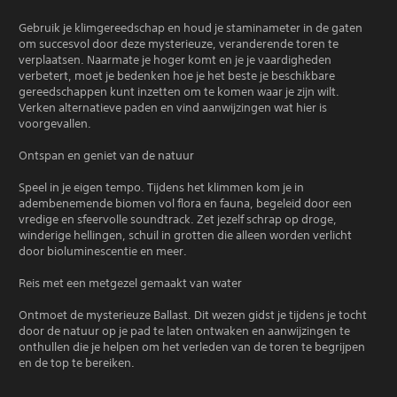
Gebruik je klimgereedschap en houd je staminameter in de gaten
om succesvol door deze mysterieuze, veranderende toren te
verplaatsen. Naarmate je hoger komt en je je vaardigheden
verbetert, moet je bedenken hoe je het beste je beschikbare
gereedschappen kunt inzetten om te komen waar je zijn wilt.
Verken alternatieve paden en vind aanwijzingen wat hier is
voorgevallen.
Ontspan en geniet van de natuur
Speel in je eigen tempo. Tijdens het klimmen kom je in
adembenemende biomen vol flora en fauna, begeleid door een
vredige en sfeervolle soundtrack. Zet jezelf schrap op droge,
winderige hellingen, schuil in grotten die alleen worden verlicht
door bioluminescentie en meer.
Reis met een metgezel gemaakt van water
Ontmoet de mysterieuze Ballast. Dit wezen gidst je tijdens je tocht
door de natuur op je pad te laten ontwaken en aanwijzingen te
onthullen die je helpen om het verleden van de toren te begrijpen
en de top te bereiken.