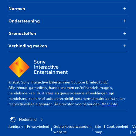
Normen
Ondersteuning
Grondstoffen
Verbinding maken
© 2026 Sony Interactive Entertainment Europe Limited (SIEE)
Alle inhoud, gametitels, handelsnamen en/of handelsimago's,
handelsmerken, illustraties en geassocieerde afbeeldingen zijn
handelsmerken en/of auteursrechtelijk beschermd materiaal van hun
respectievelijke eigenaren. Alle rechten voorbehouden.
Meer info
Nederland
Juridisch
Privacybeleid
Gebruiksvoorwaarden
Site
Cookiebeleid
V
website
map
vo