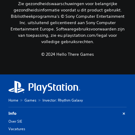
d
Zie gezondheidswaarschuwingen voor belangrijke
a
e
gezondheidsinformatie voordat u dit product gebruikt.
m
g
e
Bibliotheekprogramma's © Sony Computer Entertainment
a
s
Inc. uitsluitend gelicentieerd aan Sony Computer
m
p
Entertainment Europe. Softwaregebruiksvoorwaarden zijn
e
e
t
van toepassing, zie eu.playstation.com/legal voor
l
i
volledige gebruiksrechten.
e
j
n
d
z
© 2024 Hello There Games
e
o
n
n
s
d
d
e
e
r
g
d
a
a
m
t
e
Home
Games
Invector: Rhythm Galaxy
j
p
e
l
Info
d
a
e
y
Over SIE
b
o
Vacatures
e
f