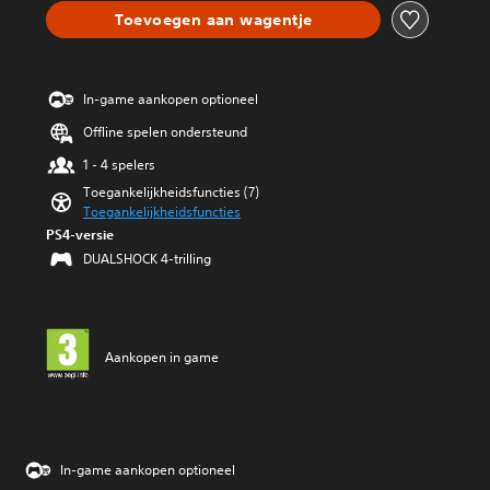
z
Toevoegen aan wagentje
o
n
d
e
In-game aankopen optioneel
r
Offline spelen ondersteund
d
a
1 - 4 spelers
t
Toegankelijkheidsfuncties (7)
j
Toegankelijkheidsfuncties
e
o
PS4-versie
p
DUALSHOCK 4-trilling
a
a
n
r
a
Aankopen in game
k
e
n
g
e
b
In-game aankopen optioneel
a