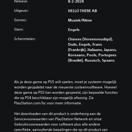
Release:
e
8-2-2024
e
v
n
d
o
Uitgever:
HELLO THERE AB
.
b
o
a
r
Genres:
Muziek/ritme
c
a
S
k
f
Stem:
Engels
p
h
i
e
Schermtalen:
Chinees (Vereenvoudigd),
o
n
e
Duits, Engels, Frans
e
g
l
(Frankrijk), Italiaans, Japans,
f
e
Koreaans, Pools, Portugees
b
t
s
(Brazilië), Russisch, Spaans
a
t
a
a
e
a
n
l
r
t
d
z
Als je deze game op PS5 wilt spelen, moet je systeem mogelijk 
e
m
o
worden geüpdatet naar de nieuwste systeemsoftware. Hoewel 
z
o
n
deze game op PS5 kan worden gespeeld, zijn bepaalde functies 
e
e
d
die op PS4 beschikbaar zijn mogelijk afwezig. Zie 
t
i
e
PlayStation.com/bc voor meer informatie.
t
l
r
e
i
Het downloaden van dit product is onderhevig aan de 
n
j
b
Servicevoorwaarden van PlayStation Network en onze 
.
k
e
Gebruiksvoorwaarden voor software plus alle andere 
h
d
specifieke, aanvullende bepalingen die op dit product van 
e