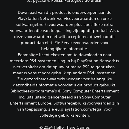
文, русский, Polski, Português do Brasil.
e
a
g
u
Download van dit product is onderworpen aan de
i
z
PlayStation Network -servicevoorwaarden en onze
n
e
softwaregebruiksvoorwaarden plus specifieke extra
g
r
voorwaarden die van toepassing zijn op dit product. Als u
e
J
deze voorwaarden niet wilt accepteren, download dit
e
n
product dan niet. Zie Servicevoorwaarden voor
k
J
belangrijkere informatie.
u
e
n
Eenmalige licentiekosten om te downloaden naar
k
t
meerdere PS4-systemen. Log in bij PlayStation Network is
u
d
niet verplicht om dit op uw primaire PS4 te gebruiken,
n
e
t
maar is vereist voor gebruik op andere PS4 -systemen.
g
d
Zie gezondheidswaarschuwingen voor belangrijke
a
e
gezondheidsinformatie voordat u dit product gebruikt.
m
g
e
Bibliotheekprogramma's © Sony Computer Entertainment
a
s
Inc. uitsluitend gelicentieerd aan Sony Computer
m
p
Entertainment Europe. Softwaregebruiksvoorwaarden zijn
e
e
t
van toepassing, zie eu.playstation.com/legal voor
l
i
volledige gebruiksrechten.
e
j
n
d
z
© 2024 Hello There Games