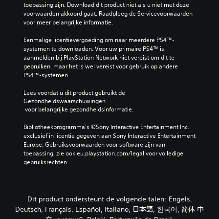
i
toepassing zijn. Download dit product niet als u niet met deze 
i
e
voorwaarden akkoord gaat. Raadpleeg de Servicevoorwaarden 
d
n
voor meer belangrijke informatie.
s
i
n
n
Eenmalige licentievergoeding om naar meerdere PS4™-
i
g
systemen te downloaden. Voor uw primaire PS4™ is 
v
aanmelden bij PlayStation Network niet vereist om dit te 
e
s
gebruiken, maar het is wel vereist voor gebruik op andere 
a
e
PS4™-systemen.
u
l
t
e
Lees voordat u dit product gebruikt de 
e
m
Gezondheidswaarschuwingen
k
e
 voor belangrijke gezondheidsinformatie.
i
n
e
t
Bibliotheekprogramma's ©Sony Interactive Entertainment Inc. 
z
exclusief in licentie gegeven aan Sony Interactive Entertainment 
e
e
Europe. Gebruiksvoorwaarden voor software zijn van 
n
n
toepassing, zie ook eu.playstation.com/legal voor volledige 
.
v
gebruiksrechten.
o
o
G
r
a
b
m
Dit product ondersteunt de volgende talen: Engels,
e
e
Deutsch, Français, Español, Italiano, 日本語, 한국어, 简体 中
w
p