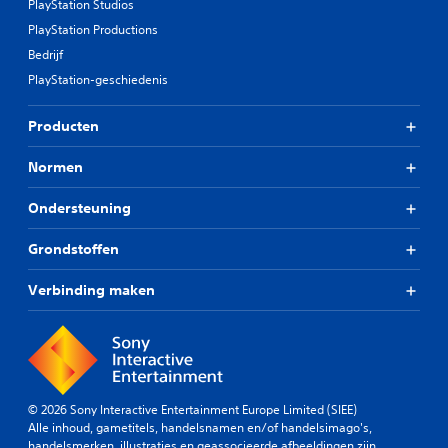
d
PlayStation Studios
t
i
i
PlayStation Productions
e
j
n
Bedrijf
d
i
PlayStation-geschiedenis
e
n
n
g
s
Producten
s
v
e
i
l
Normen
d
e
e
m
o
Ondersteuning
e
b
n
e
Grondstoffen
t
e
e
l
n
Verbinding maken
d
v
e
o
n
o
a
r
l
b
t
e
i
© 2026 Sony Interactive Entertainment Europe Limited (SIEE)
w
j
Alle inhoud, gametitels, handelsnamen en/of handelsimago's,
e
d
handelsmerken, illustraties en geassocieerde afbeeldingen zijn