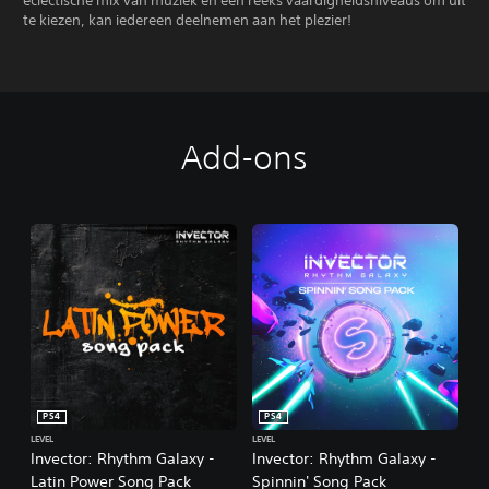
eclectische mix van muziek en een reeks vaardigheidsniveaus om uit
te kiezen, kan iedereen deelnemen aan het plezier!
Add-ons
PS4
PS4
LEVEL
LEVEL
Invector: Rhythm Galaxy -
Invector: Rhythm Galaxy -
Latin Power Song Pack
Spinnin' Song Pack