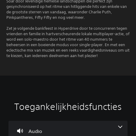
n
Soar door levendige hemelse landschappen die perfect zijn
h
gesynchroniseerd op het ritme van hitliggende hits van enkele van
o
de grootste sterren van vandaag, waaronder Charlie Puth,
e
Pinkpantheres, Fifty Fifty en nog veel meer.
f
t
Zet je volgende bankfeest in Hyperdrive door te concurreren tegen
t
vrienden en familie in hartverscheurende lokale multiplayer-actie, of
e
word een solo-maestro door het ritme van 40 nummers te
g
beheersen in een boeiende modus voor single-player. En met een
e
eclectische mix van muziek en een reeks vaardigheidsniveaus om uit
b
te kiezen, kan iedereen deelnemen aan het plezier!
r
u
i
k
e
n
.
Toegankelijkheidsfuncties
V
A
A
S
o
a
a
p
l
n
n
e
u
p
p
e
m
a
a
Audio
l