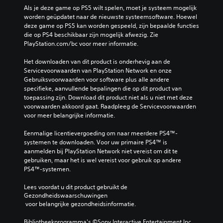
z
Als je deze game op PS5 wilt spelen, moet je systeem mogelijk 
m
o
worden geüpdatet naar de nieuwste systeemsoftware. Hoewel 
o
n
deze game op PS5 kan worden gespeeld, zijn bepaalde functies 
e
d
die op PS4 beschikbaar zijn mogelijk afwezig. Zie 
i
e
PlayStation.com/bc voor meer informatie.
l
r
i
Het downloaden van dit product is onderhevig aan de 
j
b
Servicevoorwaarden van PlayStation Network en onze 
k
e
Gebruiksvoorwaarden voor software plus alle andere 
h
d
specifieke, aanvullende bepalingen die op dit product van 
e
i
toepassing zijn. Download dit product niet als u niet met deze 
i
e
voorwaarden akkoord gaat. Raadpleeg de Servicevoorwaarden 
d
n
voor meer belangrijke informatie.
s
i
n
n
Eenmalige licentievergoeding om naar meerdere PS4™-
i
g
systemen te downloaden. Voor uw primaire PS4™ is 
v
aanmelden bij PlayStation Network niet vereist om dit te 
e
s
gebruiken, maar het is wel vereist voor gebruik op andere 
a
e
PS4™-systemen.
u
l
t
e
Lees voordat u dit product gebruikt de 
e
m
Gezondheidswaarschuwingen
k
e
 voor belangrijke gezondheidsinformatie.
i
n
e
t
Bibliotheekprogramma's ©Sony Interactive Entertainment Inc. 