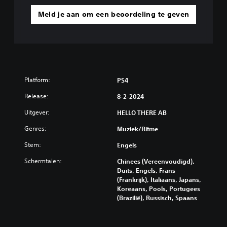
e
o
Meld je aan om een beoordeling te geven
i
r
t
e
o
e
m
n
t
a
e
n
k
d
e
Platform:
e
PS4
r
r
Release:
e
8-2-2024
v
n
o
Uitgever:
HELLO THERE AB
.
o
r
Genres:
Muziek/ritme
a
S
f
Stem:
Engels
p
i
e
Schermtalen:
Chinees (Vereenvoudigd),
n
e
Duits, Engels, Frans
g
l
(Frankrijk), Italiaans, Japans,
e
Koreaans, Pools, Portugees
b
s
(Brazilië), Russisch, Spaans
t
a
e
a
l
r
d