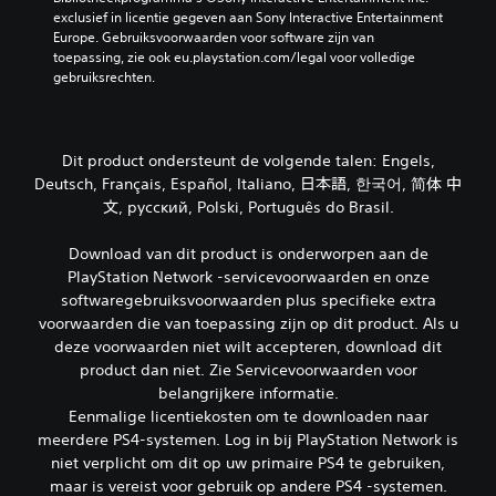
z
exclusief in licentie gegeven aan Sony Interactive Entertainment 
e
e
Europe. Gebruiksvoorwaarden voor software zijn van 
n
n
toepassing, zie ook eu.playstation.com/legal voor volledige 
.
v
gebruiksrechten.
o
o
G
r
a
b
m
Dit product ondersteunt de volgende talen: Engels,
e
e
Deutsch, Français, Español, Italiano, 日本語, 한국어, 简体 中
w
p
文, русский, Polski, Português do Brasil.
e
a
g
u
Download van dit product is onderworpen aan de
i
z
PlayStation Network -servicevoorwaarden en onze
n
e
softwaregebruiksvoorwaarden plus specifieke extra
g
r
voorwaarden die van toepassing zijn op dit product. Als u
e
J
deze voorwaarden niet wilt accepteren, download dit
e
n
product dan niet. Zie Servicevoorwaarden voor
k
J
belangrijkere informatie.
u
e
n
Eenmalige licentiekosten om te downloaden naar
k
t
meerdere PS4-systemen. Log in bij PlayStation Network is
u
d
niet verplicht om dit op uw primaire PS4 te gebruiken,
n
e
t
maar is vereist voor gebruik op andere PS4 -systemen.
g