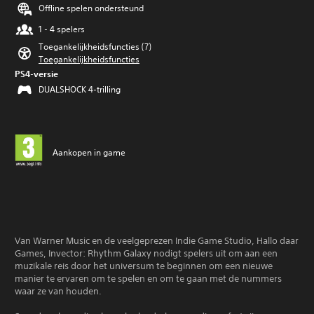
Offline spelen ondersteund
s
e
1 - 4 spelers
e
Toegankelijkheidsfuncties (7)
r
Toegankelijkheidsfuncties
d
PS4-versie
e
b
DUALSHOCK 4-trilling
e
d
i
e
n
Aankopen in game
i
n
g
s
e
l
e
Van Warner Music en de veelgeprezen Indie Game Studio, Hallo daar
m
Games, Invector: Rhythm Galaxy nodigt spelers uit om aan een
e
muzikale reis door het universum te beginnen om een ​​nieuwe
n
manier te ervaren om te spelen en om te gaan met de nummers
t
waar ze van houden.
e