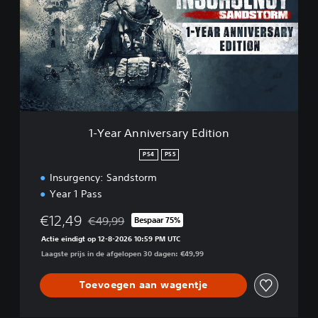
e
a
r
A
n
n
i
v
e
r
1-Year Anniversary Edition
s
a
PS4
PS5
r
Insurgency: Sandstorm
y
E
Year 1 Pass
d
i
€12,49
€49,99
Bespaar 75%
Korting ten opzichte van de oorspronkelijke prijs
t
Actie eindigt op 12-8-2026 10:59 PM UTC
i
Laagste prijs in de afgelopen 30 dagen: €49,99
o
n
Toevoegen aan wagentje