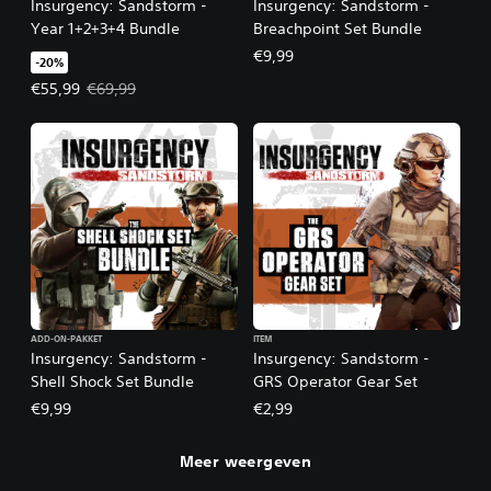
Insurgency: Sandstorm -
Insurgency: Sandstorm -
Year 1+2+3+4 Bundle
Breachpoint Set Bundle
€9,99
-20%
Actieprijs: €55,99. Oorspronkelijke prijs: €69,99.
€55,99
€69,99
ADD-ON-PAKKET
ITEM
Insurgency: Sandstorm -
Insurgency: Sandstorm -
Shell Shock Set Bundle
GRS Operator Gear Set
€9,99
€2,99
Meer weergeven