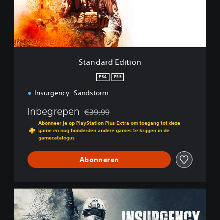
d
E
d
i
t
i
Standard Edition
o
n
PS4
PS5
Insurgency: Sandstorm
Inbegrepen
€39,99
Korting ten opzichte van de oorspronkelijk
Abonneer je op PlayStation Plus Extra om toegang tot deze
game en nog honderden andere games te krijgen in de
gamecatalogus
Abonneren
1
-
Y