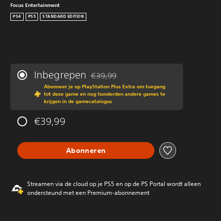
Focus Entertainment
PS4
PS5
STANDARD EDITION
Inbegrepen
€39,99
Korting ten opzichte van de oorspronkeli
Abonneer je op PlayStation Plus Extra om toegang
tot deze game en nog honderden andere games te
krijgen in de gamecatalogus
€39,99
Abonneren
Streamen via de cloud op je PS5 en op de PS Portal wordt alleen
ondersteund met een Premium-abonnement