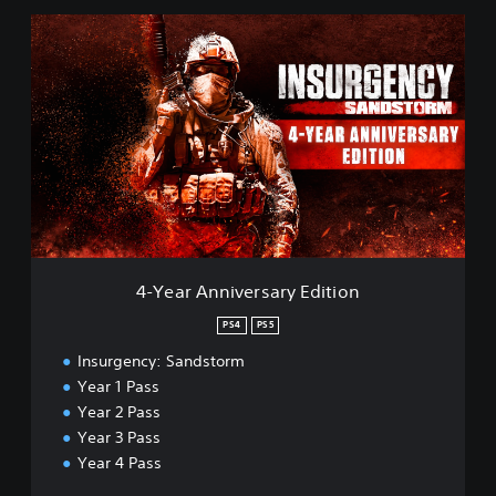
4
-
Y
e
a
r
A
n
n
i
v
e
r
4-Year Anniversary Edition
s
a
PS4
PS5
r
Insurgency: Sandstorm
y
E
Year 1 Pass
d
Year 2 Pass
i
Year 3 Pass
t
Year 4 Pass
i
o