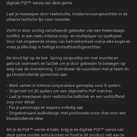
digitale PS5™-versie van deze game.
Laat je meeslepen door realistische, moderne vuurgevechten in de
ultieme tactische fps voor consoles.
Vecht in door oorlog verscheurde gebieden van een hedendaags
conflict, in een reeks intense coöp- en multiplayer-vs-speltypen.
Door het ongekende niveau van betrokkenheid voel je elke kogel en
vrees je elke klap in heftige korteafstandsgevechten.
De dood ligt op de loer. Spring zorgvuldig om met munitie en
gebruik teamwerk en tactiek om je door gebieden te bewegen op
weg naar de overwinning. Coördineer de vuursteun met je team en
ga bloedstollende gevechten aan.
- Werk samen in intense coöperatieve gameplay voor 8 spelers
- Strijd met tot 20 spelers om een objectief in PvP matches
- Laat je meeslepen door realistische ballistiek en een verbluffend
oog voor detail
- Pas je personage en wapens volledig aan
- Ongeëvenaard audiodesign met positionele voice-chat voor een
bloedstollende sfeer
Als je de PS4™-versie al hebt, krijg je de digitale PS5™-versie van
deze game zonder extra kosten en hoef je dit product niet aan te