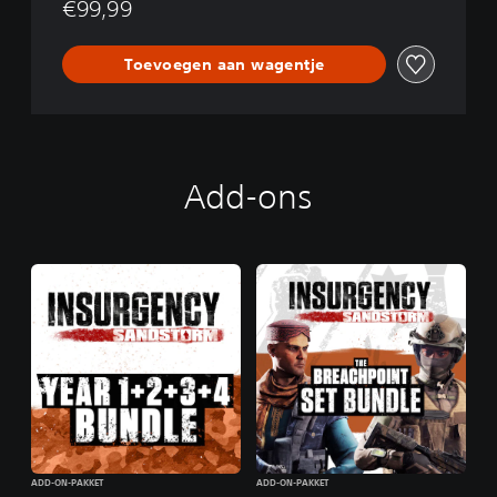
€99,99
n
Toevoegen aan wagentje
Add-ons
ADD-ON-PAKKET
ADD-ON-PAKKET