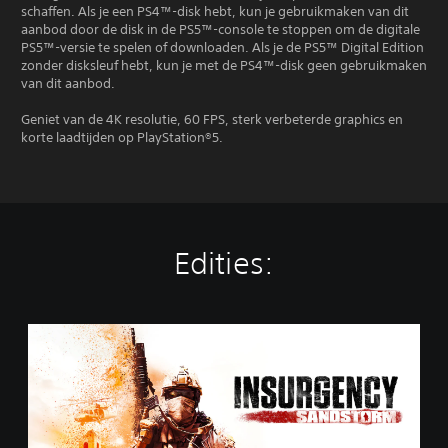
schaffen. Als je een PS4™-disk hebt, kun je gebruikmaken van dit
aanbod door de disk in de PS5™-console te stoppen om de digitale
PS5™-versie te spelen of downloaden. Als je de PS5™ Digital Edition
zonder disksleuf hebt, kun je met de PS4™-disk geen gebruikmaken
van dit aanbod.
Geniet van de 4K resolutie, 60 FPS, sterk verbeterde graphics en
korte laadtijden op PlayStation®5.
Edities:
S
t
a
n
d
a
r