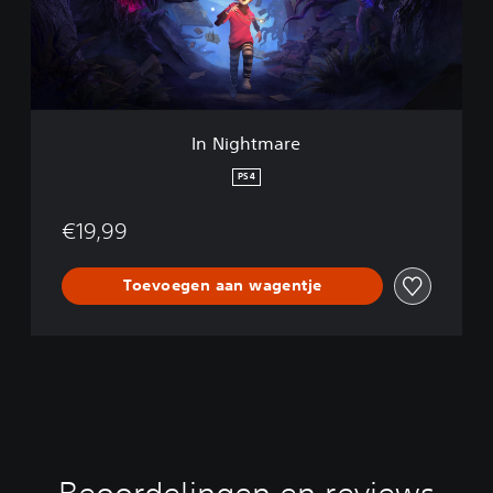
t
m
a
r
e
In Nightmare
PS4
€19,99
Toevoegen aan wagentje