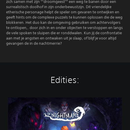
zich samen met zijn ""droomgeest"" een weg te banen door een
surrealistisch doolhof in zijn onderbewustzijn. Dit vriendelijke
etherische personage helpt de speler om gevaren te ontwijken en
geeft hints om de complexe puzzels te kunnen oplossen die de weg
blokkeren. Het duo kan de omgeving gebruiken om achtervolgers
te ontlopen,. door zich in en onder objecten te verstoppen en langs
de vele spoken te sluipen die er ronddwalen. Kun jij de confrontatie
aan met je angsten en ontwaken uit je slaap, of blijf je voor altijd
gevangen de in de nachtmerrie?
Edities:
I
n
N
i
g
h