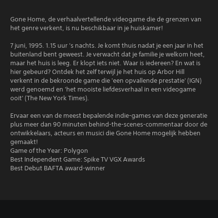
Gone Home, de verhaalvertellende videogame die de grenzen van
het genre verkent, is nu beschikbaar in je huiskamer!
7 juni, 1995. 1.15 uur 's nachts. Je komt thuis nadat je een jaar in het
buitenland bent geweest. Je verwacht dat je familie je welkom heet,
maar het huis is leeg. Er klopt iets niet. Waar is iedereen? En wat is
hier gebeurd? Ontdek het zelf terwijl je het huis op Arbor Hill
verkent in de bekroonde game die 'een opvallende prestatie' (IGN)
werd genoemd en 'het mooiste liefdesverhaal in een videogame
ooit' (The New York Times).
Ervaar een van de meest bepalende indie-games van deze generatie
plus meer dan 90 minuten behind-the-scenes-commentaar door de
ontwikkelaars, acteurs en musici die Gone Home mogelijk hebben
gemaakt!
Game of the Year: Polygon
Best Independent Game: Spike TV VGX Awards
Best Debut BAFTA award-winner