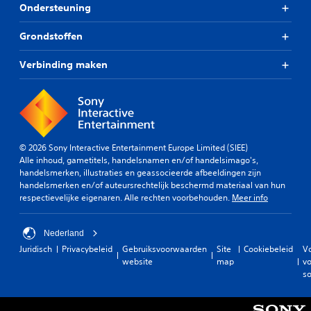
Ondersteuning
Grondstoffen
Verbinding maken
© 2026 Sony Interactive Entertainment Europe Limited (SIEE)
Alle inhoud, gametitels, handelsnamen en/of handelsimago's,
handelsmerken, illustraties en geassocieerde afbeeldingen zijn
handelsmerken en/of auteursrechtelijk beschermd materiaal van hun
respectievelijke eigenaren. Alle rechten voorbehouden.
Meer info
Nederland
Juridisch
Privacybeleid
Gebruiksvoorwaarden
Site
Cookiebeleid
V
website
map
vo
so