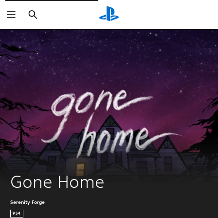
Zoeken
Gone Home
Serenity Forge
PS4