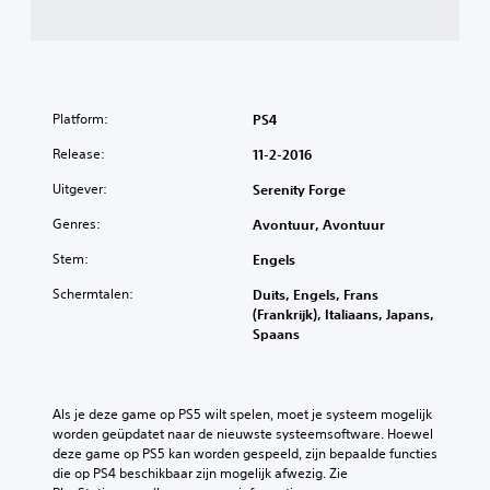
Platform:
PS4
Release:
11-2-2016
Uitgever:
Serenity Forge
Genres:
Avontuur, Avontuur
Stem:
Engels
Schermtalen:
Duits, Engels, Frans
(Frankrijk), Italiaans, Japans,
Spaans
Als je deze game op PS5 wilt spelen, moet je systeem mogelijk 
worden geüpdatet naar de nieuwste systeemsoftware. Hoewel 
deze game op PS5 kan worden gespeeld, zijn bepaalde functies 
die op PS4 beschikbaar zijn mogelijk afwezig. Zie 