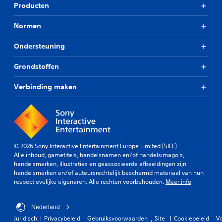
Producten
Normen
Ondersteuning
Grondstoffen
Verbinding maken
© 2026 Sony Interactive Entertainment Europe Limited (SIEE)
Alle inhoud, gametitels, handelsnamen en/of handelsimago's,
handelsmerken, illustraties en geassocieerde afbeeldingen zijn
handelsmerken en/of auteursrechtelijk beschermd materiaal van hun
respectievelijke eigenaren. Alle rechten voorbehouden.
Meer info
Nederland
Juridisch
Privacybeleid
Gebruiksvoorwaarden
Site
Cookiebeleid
V