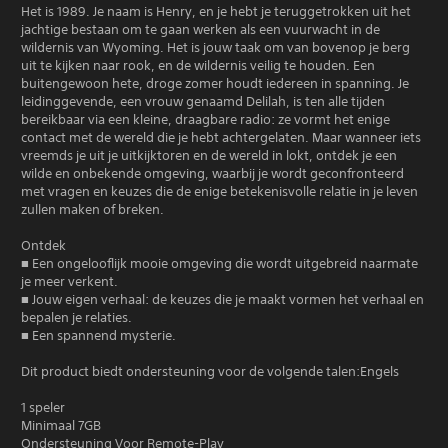
Het is 1989. Je naam is Henry, en je hebt je teruggetrokken uit het
jachtige bestaan om te gaan werken als een vuurwacht in de
wildernis van Wyoming. Het is jouw taak om van bovenop je berg
uit te kijken naar rook, en de wildernis veilig te houden. Een
buitengewoon hete, droge zomer houdt iedereen in spanning. Je
leidinggevende, een vrouw genaamd Delilah, is ten alle tijden
bereikbaar via een kleine, draagbare radio: ze vormt het enige
contact met de wereld die je hebt achtergelaten. Maar wanneer iets
vreemds je uit je uitkijktoren en de wereld in lokt, ontdek je een
wilde en onbekende omgeving, waarbij je wordt geconfronteerd
met vragen en keuzes die de enige betekenisvolle relatie in je leven
zullen maken of breken.
Ontdek
■ Een ongelooflijk mooie omgeving die wordt uitgebreid naarmate
je meer verkent.
■ Jouw eigen verhaal: de keuzes die je maakt vormen het verhaal en
bepalen je relaties.
■ Een spannend mysterie.
Dit product biedt ondersteuning voor de volgende talen:Engels
1 speler
Minimaal 7GB
Ondersteuning Voor Remote-Play