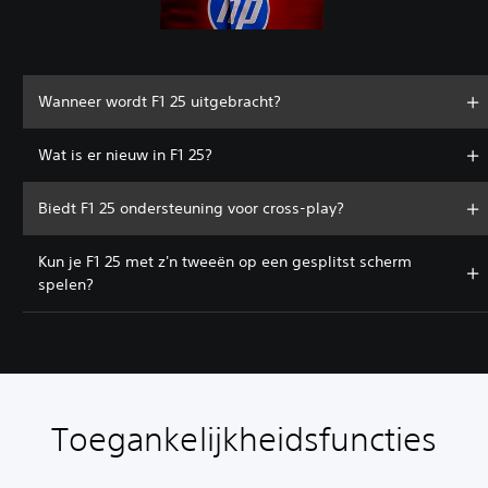
Wanneer wordt F1 25 uitgebracht?
Wat is er nieuw in F1 25?
Biedt F1 25 ondersteuning voor cross-play?
Kun je F1 25 met z'n tweeën op een gesplitst scherm
spelen?
Toegankelijkheidsfuncties
A
V
O
B
B
T
l
o
n
e
e
r
t
l
d
d
d
a