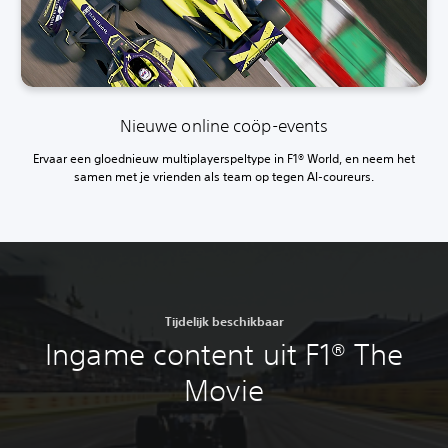
Nieuwe online coöp-events
Ervaar een gloednieuw multiplayerspeltype in F1® World, en neem het
samen met je vrienden als team op tegen AI-coureurs.
Tijdelijk beschikbaar
Ingame content uit F1® The
Movie