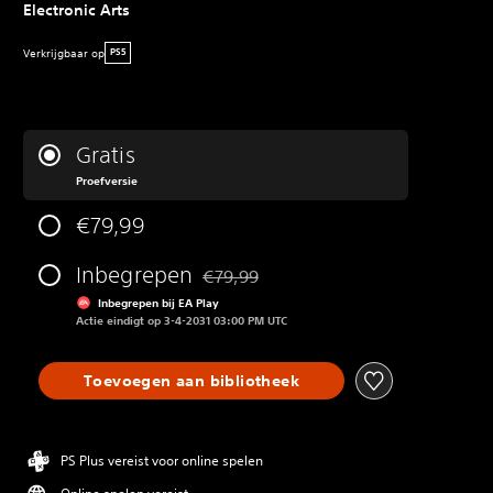
Electronic Arts
Verkrijgbaar op
PS5
Gratis
Proefversie
€79,99
Inbegrepen
€79,99
Korting ten opzichte van de oorspronkeli
Inbegrepen bij EA Play
Actie eindigt op 3-4-2031 03:00 PM UTC
Toevoegen aan bibliotheek
PS Plus vereist voor online spelen