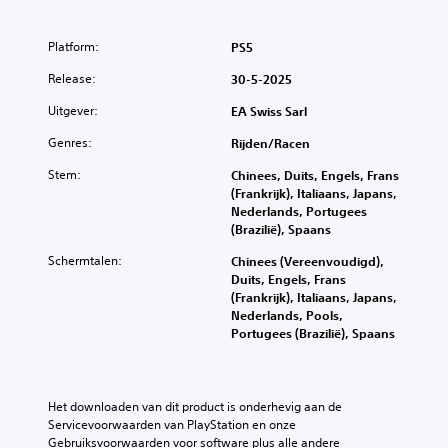
e
o
d
r
k
e
r
s
g
g
n
d
Platform:
PS5
p
e
o
e
e
r
m
l
v
Release:
30-5-2025
n
e
g
u
o
g
k
e
Uitgever:
EA Swiss Sarl
i
e
e
e
v
t
d
l
r
Genres:
Rijden/racen
i
o
s
h
i
n
o
e
Stem:
r
Chinees, Duits, Engels, Frans
g
g
n
t
(Frankrijk), Italiaans, Japans,
i
h
w
d
z
Nederlands, Portugees
c
e
a
.
e
(Brazilië), Spaans
h
a
i
l
r
t
d
Schermtalen:
Chinees (Vereenvoudigd),
f
i
i
(
Duits, Engels, Frans
d
n
n
s
(Frankrijk), Italiaans, Japans,
e
j
g
Nederlands, Pools,
t
g
e
Portugees (Brazilië), Spaans
e
a
A
k
l
n
a
u
u
n
d
n
i
v
a
t
Het downloaden van dit product is onderhevig aan de 
d
u
o
a
Servicevoorwaarden van PlayStation en onze 
h
l
e
r
Gebruiksvoorwaarden voor software plus alle andere 
o