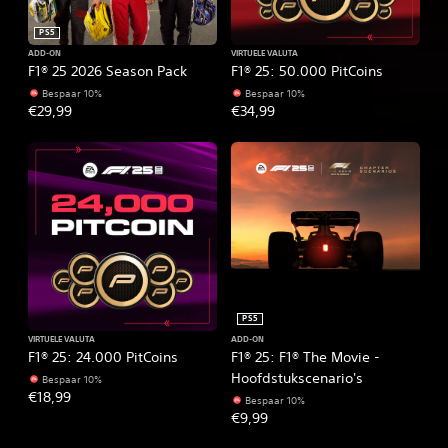
PS5
ADD-ON
VIRTUELE VALUTA
F1® 25 2026 Season Pack
F1® 25: 50.000 PitCoins
Bespaar 10%
Bespaar 10%
€29,99
€34,99
PS5
VIRTUELE VALUTA
ADD-ON
F1® 25: 24.000 PitCoins
F1® 25: F1® The Movie -
Hoofdstukscenario's
Bespaar 10%
€18,99
Bespaar 10%
€9,99