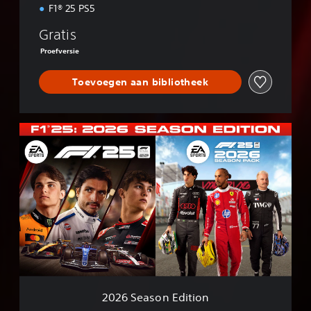
n
F1® 25 PS5
Gratis
Proefversie
Toevoegen aan bibliotheek
2
0
2
6
S
e
a
s
o
n
E
d
i
2026 Season Edition
t