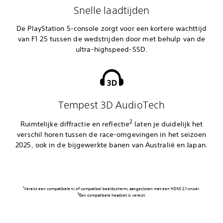
Snelle laadtijden
De PlayStation 5-console zorgt voor een kortere wachttijd
van F1 25 tussen de wedstrijden door met behulp van de
ultra-highspeed-SSD.
Tempest 3D AudioTech
2
Ruimtelijke diffractie en reflectie
laten je duidelijk het
verschil horen tussen de race-omgevingen in het seizoen
2025, ook in de bijgewerkte banen van Australië en Japan.
Vereist een compatibele tv of compatibel beeldscherm, aangesloten met een HDMI 2.1-snoer.
Een compatibele headset is vereist.