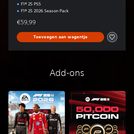
i
F1® 25 PS5
o
F1® 25 2026 Season Pack
n
€59,99
Toevoegen aan wagentje
Add-ons