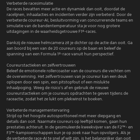
Verbeterde racesimulatie
De races bevatten meer actie en dynamiek dan ooit, doordat de
racelijnen, inhaalacties en incidenten verder zijn verbeterd. Door de
verbeterde coureur-AI, besluitvorming van concurrerende teams en
simulatie van de bandentemperatuur sta je voor nog grotere
uitdagingen in de waarheidsgetrouwe F1®-races.
Dankzij de nieuwe helmcamera zit je dichter op de actie dan ooit. Ga
aan boord bij een van de 20 coureurs op de baan en beleef de
spanning van een Formula 1®-race vanuit hun perspectief.
Coureurstactieken en zelfvertrouwen
Beleef de emotionele rollercoaster van de coureurs die vechten om
de overwinning. Het zelfvertrouwen van je coureur kan een deuk
oplopen door een spin, een pitstopfout of een mislukte
inhaalpoging. Weeg de risico's af en gebruik de nieuwe
coureurstactieken om je coureurs opdrachten te geven tijdens de
raceactie, zodat het ze lukt om plekwinst te boeken.
Verbeterde managementervaring
Strijd op het hoogste autosporttoneel met meer diepgang en
details dan ooit. Naarmate coureurs op leeftijd komen, gaan hun
prestaties achteruit. In de gesimuleerde kweekvijver van de F2™- en
F3™-kampioenschappen kun je op zoek naar hun opvolgers. Als je
de verbeterde race-AI te snel af wilt zijn, is het belangrijker dan ooit