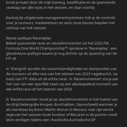
loods je team door de vrije training, kwalificatie en de spannende
racedag van alle races in het seizoen, en daar voorbij
Dankzij de uitgebreide managementsystemen heb je de controle
over je coureurs, medewerkers en auto Jouw keuzes bepalen het
verloop van het seizoen
Nieuw speltype Racereplay
Beleef spannende races en sleutelmomenten uit het 2023 FIA
Formula One World Championship™ opnieuw in 'Racereplay', een
gloednieuw speltype waarin je nog dichter op de spanning van de
F1® zit.
In 'Startgrid' worden de raceomstandigheden en startposities van
de coureurs uit elke race van het seizoen van 2023 nagebootst, op
basis van F1®-data uit de echte races. In 'Racemomenten' sta je aan
het roer van een specifiek team op een allesbepalend moment van
een echte race uit het seizoen van 2023.
In 'Racemomenten' moet je op sleutelmomenten in het heetst van
de strijd belangrijke knopen doorhakken, bijvoorbeeld wanneer je
als teambaas bij Aston Martin Alonso in Monaco naar zijn eerste
zege van het seizoen moet loodsen of McLaren in de punten moet
laten eindigen tijdens een chaotische Australische GP.