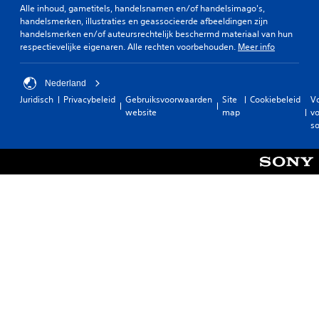
Alle inhoud, gametitels, handelsnamen en/of handelsimago's,
handelsmerken, illustraties en geassocieerde afbeeldingen zijn
handelsmerken en/of auteursrechtelijk beschermd materiaal van hun
respectievelijke eigenaren. Alle rechten voorbehouden.
Meer info
Nederland
Juridisch
Privacybeleid
Gebruiksvoorwaarden
Site
Cookiebeleid
V
website
map
vo
so